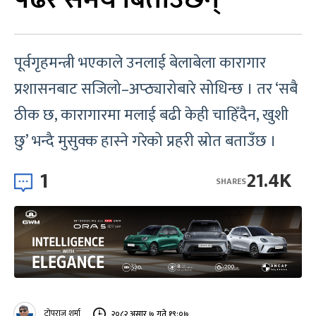
पूर्वगृहमन्त्री भएकाले उनलाई बेलाबेला कारागार
प्रशासनबाट सजिलो–अप्ठ्यारोबारे सोधिन्छ । तर ‘सबै
ठीक छ, कारागारमा मलाई बढी केही चाहिँदैन, खुशी
छु’ भन्दै मुसुक्क हास्ने गरेको प्रहरी स्रोत बताउँछ ।
1
21.4K
SHARES
टोपराज शर्मा
२०८२ असार ७ गते १९:०७