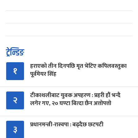
ट्रेन्डिङ
हराएको तीन दिनपछि मृत भेटिए कपिलवस्तुका
१
पूर्वमेयर सिंह
टीकाथलीबाट युवक अपहरण : प्रहरी हौं भन्दै
२
लगेर गए, २० घण्टा बित्दा छैन अत्तोपत्तो
प्रधानमन्त्री-रास्वपा : बढ्दैछ छटपटी
३