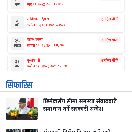
-
भाद्र १९, २०८३
Sep 4, 2026
शुक्र
संविधान दिवस
१ महिना बाँकी
३
-
असोज ३, २०८३
Sep 19, 2026
शनि
घटस्थापना
२ महिना बाँकी
२५
-
असोज २५, २०८३
Oct 11, 2026
आइत
फूलपाती
२ महिना बाँकी
३१
-
असोज ३१ , २०८३
Oct 17, 2026
शनि
कार्तिक सङ्क्रान्ति
२ महिना बाँकी
१
सिफारिस
-
कार्तिक १, २०८३
Oct 18, 2026
आइत
छिमेकसँग सीमा समस्या संवादबाटै
महानवमी
२ महिना बाँकी
३
-
समाधान गर्ने सरकारी सन्देश
कार्तिक ३, २०८३
Oct 20, 2026
मंगल
विजयादशमी
२ महिना बाँकी
४
-
कार्तिक ४, २०८३
Oct 21, 2026
बुध