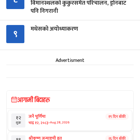
विमानस्थलको कुकुरसमेत परिचालन, ड्रोनबाट
पनि निगरानी
मधेसको अयोध्याकरण
९
Advertisment
आगामी बिदाहरु
जनै पूर्णिमा
१९ दिन बाँकी
१२
-
भाद्र १२, २०८३
Aug 28, 2026
शुक्र
श्रीकृष्ण जन्माष्टमी व्रत
२६ दिन बाँकी
१९