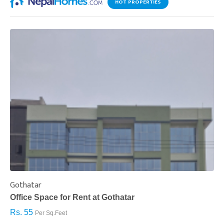
HOT PROPERTIES
Gothatar
S
Office Space for Rent at Gothatar
H
Rs. 55
R
Per Sq.Feet