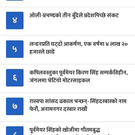
ओली-प्रचण्डको तीन बुँदेले प्रदेशपिच्छे संकट
४
लन्डनप्रति घट्दो आकर्षण, एक वर्षमा ४ लाख २०
५
हजारले छाडे
कपिलवस्तुका पूर्वमेयर किरण सिंह सम्पर्कविहीन,
६
जंगलमा भेटियो मोटरसाइकल
रास्वपा सांसद ढकाल भन्छन्- सिंहदरबारको नाम
७
फेरौं, अनामनगर दरबार राखौं
पूर्वमेयर सिंहको खोजीमा गौतमबुद्ध
८