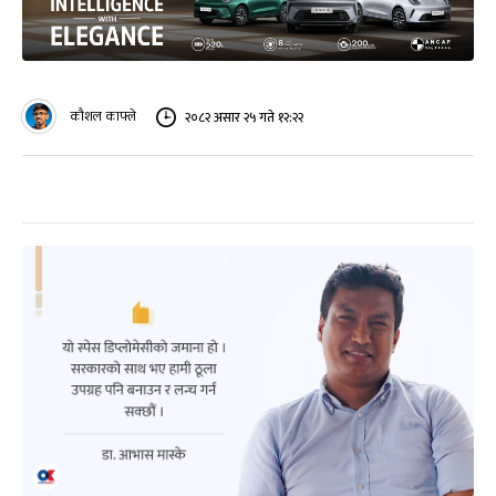
कौशल काफ्ले
२०८२ असार २५ गते १२:२२