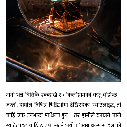
नानो भन्ने बित्तिकै एकदेखि १० किलोग्रामको वस्तु बुझिन्छ ।
जस्तो, हामीले विभिन्न भिडिओमा देखिरहेका स्याटेलाइट, ती
चाहिँ एक टनभन्दा माथिका हुन् । तर हामीले बनाउने नानो
स्याटेलाइट चाहिँ हातमा अट्ने भयो । ‘क्युब बक्स साइज’को