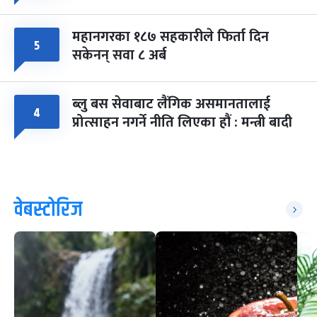
महानगरका १८७ सहकारीले फिर्ता दिन
५
सकेनन् सवा ८ अर्ब
ब्लु बस सेवाबाट लैंगिक असमानतालाई
४
प्रोत्साहन नगर्ने नीति लिएका हौं : मन्त्री बादी
वेबस्टोरिज