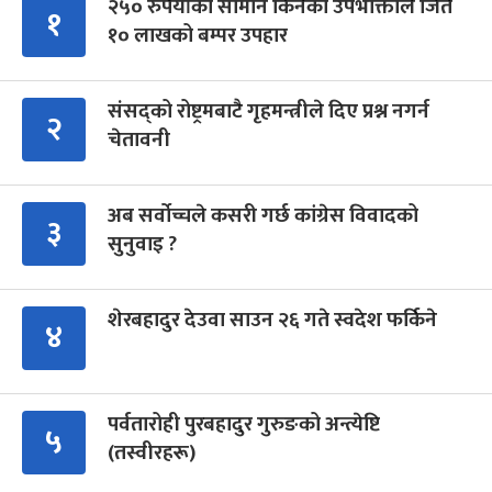
२५० रुपैयाँको सामान किनेका उपभोक्ताले जिते
१
१० लाखको बम्पर उपहार
संसद्को रोष्ट्रमबाटै गृहमन्त्रीले दिए प्रश्न नगर्न
२
चेतावनी
अब सर्वोच्चले कसरी गर्छ कांग्रेस विवादको
३
सुनुवाइ ?
शेरबहादुर देउवा साउन २६ गते स्वदेश फर्किने
४
पर्वतारोही पुरबहादुर गुरुङको अन्त्येष्टि
५
(तस्वीरहरू)