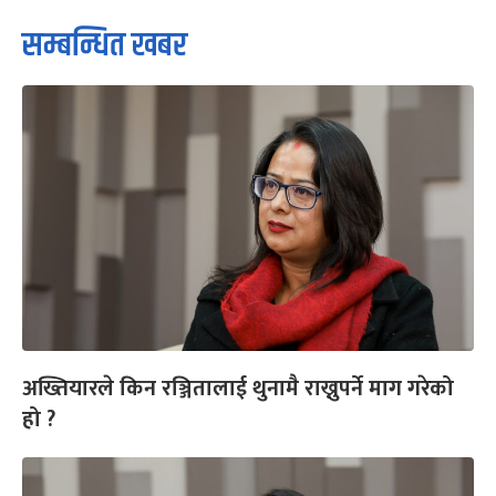
सम्बन्धित खबर
अख्तियारले किन रञ्जितालाई थुनामै राख्नुपर्ने माग गरेको
हो ?