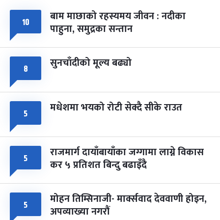
बाम माछाको रहस्यमय जीवन : नदीका
फागुपूर्णिमा
७ महिना बाँकी
८
१०
पाहुना, समुद्रका सन्तान
-
चैत्र ८, २०८३
Mar 22, 2027
सोम
सुनचाँदीको मूल्य बढ्यो
८
मधेशमा भयको रोटी सेक्दै सीके राउत
५
राजमार्ग दायाँबायाँका जग्गामा लाग्ने विकास
५
कर ५ प्रतिशत बिन्दु बढाइँदै
मोहन तिम्सिनाजी- मार्क्सवाद देववाणी होइन,
५
अपव्याख्या नगरौं