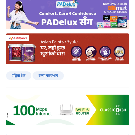
रञ्जिता श्रेष्ठ
सत्ता गठबन्धन