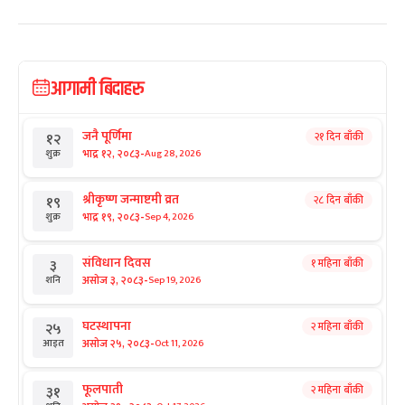
आगामी बिदाहरु
जनै पूर्णिमा
२१ दिन बाँकी
१२
-
भाद्र १२, २०८३
Aug 28, 2026
शुक्र
श्रीकृष्ण जन्माष्टमी व्रत
२८ दिन बाँकी
१९
-
भाद्र १९, २०८३
Sep 4, 2026
शुक्र
संविधान दिवस
१ महिना बाँकी
३
-
असोज ३, २०८३
Sep 19, 2026
शनि
घटस्थापना
२ महिना बाँकी
२५
-
असोज २५, २०८३
Oct 11, 2026
आइत
फूलपाती
२ महिना बाँकी
३१