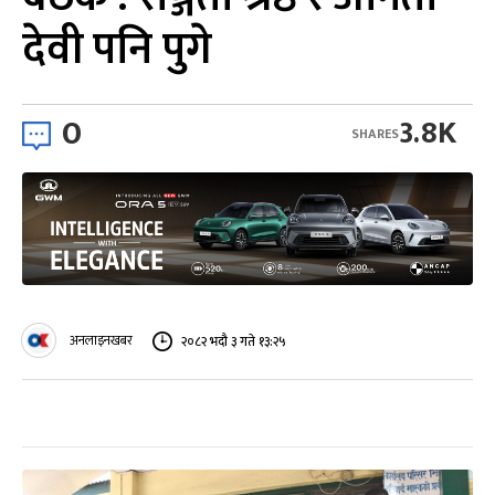
देवी पनि पुगे
0
3.8K
SHARES
अनलाइनखबर
२०८२ भदौ ३ गते १३:२५