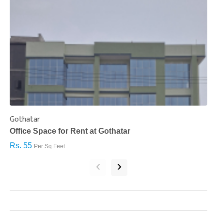
Gothatar
S
Office Space for Rent at Gothatar
H
Rs. 55
R
Per Sq.Feet
‹
›