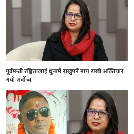
पूर्वमन्त्री रञ्जितालाई थुनामै राख्नुपर्ने माग राखी अख्तियार
गयो सर्वोच्च