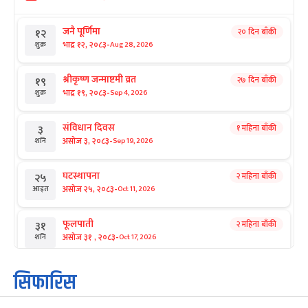
जनै पूर्णिमा
२० दिन बाँकी
१२
-
भाद्र १२, २०८३
Aug 28, 2026
शुक्र
श्रीकृष्ण जन्माष्टमी व्रत
२७ दिन बाँकी
१९
-
भाद्र १९, २०८३
Sep 4, 2026
शुक्र
संविधान दिवस
१ महिना बाँकी
३
-
असोज ३, २०८३
Sep 19, 2026
शनि
घटस्थापना
२ महिना बाँकी
२५
-
असोज २५, २०८३
Oct 11, 2026
आइत
फूलपाती
२ महिना बाँकी
३१
-
असोज ३१ , २०८३
Oct 17, 2026
शनि
कार्तिक सङ्क्रान्ति
२ महिना बाँकी
१
सिफारिस
-
कार्तिक १, २०८३
Oct 18, 2026
आइत