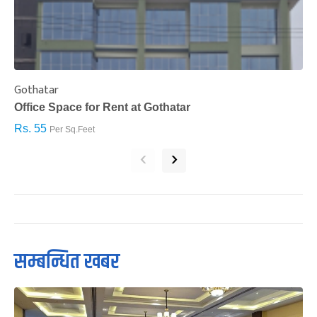
Gothatar
S
Office Space for Rent at Gothatar
H
Rs. 55
R
Per Sq.Feet
‹
›
सम्बन्धित खबर