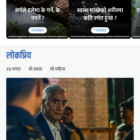
सर्पले डसेमा के गर्ने, के
स्वस्थ मान्छेको शरीरमा
ए
नगर्ने ?
कति रगत हुन्छ ?
6
STORIES
7
STORIES
लोकप्रिय
२४ घण्टा
यो साता
यो महिना