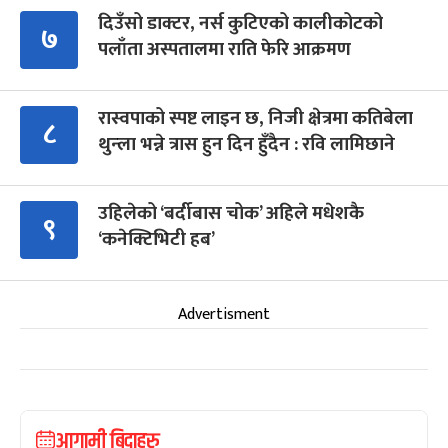
दिउँसो डाक्टर, नर्स कुटिएको कालीकोटको
७
पलाँता अस्पतालमा राति फेरि आक्रमण
रास्वपाको स्पष्ट लाइन छ, निजी क्षेत्रमा कतिबेला
८
थुन्ला भन्ने त्रास हुन दिन हुँदैन : रवि लामिछाने
उहिलेको ‘बर्दीबास चोक’ अहिले मधेशकै
९
‘कनेक्टिभिटी हब’
Advertisment
आगामी बिदाहरु