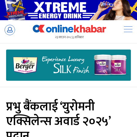
Skip
to
२३ साउन २०८३, शनिबार
content
प्रभु बैंकलाई ‘युरोमनी
एक्सिलेन्स अवार्ड २०२५’
प्रदान