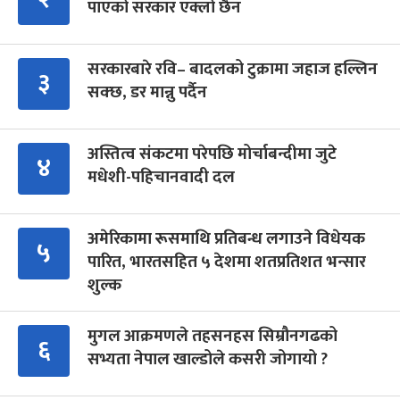
पाएको सरकार एक्लो छैन
सरकारबारे रवि– बादलको टुक्रामा जहाज हल्लिन
३
सक्छ, डर मान्नु पर्दैन
अस्तित्व संकटमा परेपछि मोर्चाबन्दीमा जुटे
४
मधेशी-पहिचानवादी दल
अमेरिकामा रूसमाथि प्रतिबन्ध लगाउने विधेयक
५
पारित, भारतसहित ५ देशमा शतप्रतिशत भन्सार
शुल्क
मुगल आक्रमणले तहसनहस सिम्रौनगढको
६
सभ्यता नेपाल खाल्डोले कसरी जोगायो ?