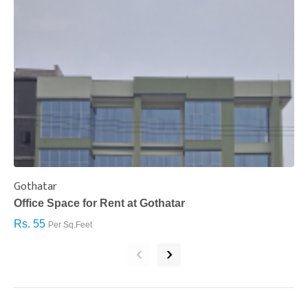
Gothatar
S
Office Space for Rent at Gothatar
H
Rs. 55
R
Per Sq.Feet
‹
›