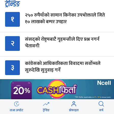
ट्रेन्डिङ
२५० रुपैयाँको सामान किनेका उपभोक्ताले जिते
१
१० लाखको बम्पर उपहार
संसद्को रोष्ट्रमबाटै गृहमन्त्रीले दिए प्रश्न नगर्न
२
चेतावनी
कांग्रेसको आधिकारिकता विवादमा सर्वोच्चले
३
सुरुदेखि सुनुवाइ गर्ने
अब सर्वोच्चले कसरी गर्छ कांग्रेस विवादको
४
सुनुवाइ ?
ताजा अपडेट
ट्रेन्डिङ
प्रोफाइल
सर्च
शेरबहादुर देउवा साउन २६ गते स्वदेश फर्किने