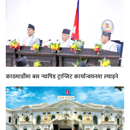
काठमाडौंमा बस र्‍यापिड ट्रान्जिट कार्यान्वयनमा ल्याइने