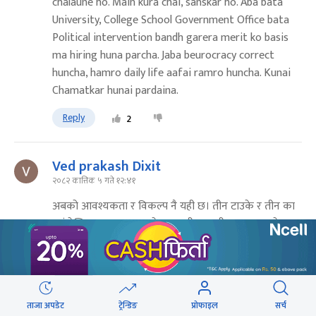
chalaune ho. Main kura chai, sanskar ho. Aba bata
University, College School Government Office bata
Political intervention bandh garera merit ko basis
ma hiring huna parcha. Jaba beurocracy correct
huncha, hamro daily life aafai ramro huncha. Kunai
Chamatkar hunai pardaina.
Reply
2
Ved prakash Dixit
२०८२ कात्तिक ५ गते १२:४१
अबको आवश्यकता र विकल्प नै यही छ। तीन टाउके र तीन का
२नं देखि ३,४,५ नम्बरका नेता याइनी भन्द नी भ्रष्ट्र छन् । प्रदेश
संरचना २ र ३ नं पालन लाई परिकल्पना गरेर ल्याएको रहेछन ।
Reply
7
3
ताजा अपडेट
ट्रेन्डिङ
प्रोफाइल
सर्च