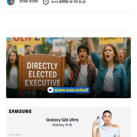
कौशल काफ्ले
२०८२ कात्तिक ११ गते १२:३२