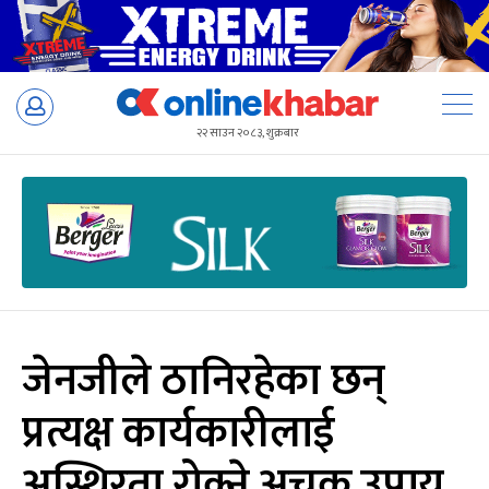
Skip
to
२२ साउन २०८३, शुक्रबार
content
जेनजीले ठानिरहेका छन्
प्रत्यक्ष कार्यकारीलाई
अस्थिरता रोक्ने अचूक उपाय