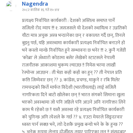
Nagendra
२०८२ कात्तिक १६ गते १०:४४
प्रत्यक्ष्य निर्वाचित कार्यकारी : देशको अस्तित्व समाप्त पार्ने
सजिलो रोद म्याप !!! १. जसजसले यो देशको स्थायित्व र उन्नतिको
यौटा मात्र अचुक अस्त्र भन्ठानेका छन् र वकालत गर्दै छन्, तिनले
बुझ्नु पर्छ, यहि अवस्थामा कार्यकारी प्रत्यक्ष्य निर्वाचित बनाउने हो
भने कस्तो मान्छे निर्वाचित हुने सम्भावना छ भनेर !!! २. कुनै गजेंडी
'कोब्रा' ले अँध्यारो कोठामा बसेर लेखेको स्टाटसले नेपाली
राजनीतक आकाशमा भुकम्प ल्याउछ !! निमेस भरमा लाखौं
रेस्पोन्स आउछन : ती भेडा कहाँ कहाँ का हुन् ?? ती नेपाल प्रति
कत्ति जिम्मेवार छन् ?? ३. कांग्रेस, प्रचण्ड, माकुने र रबि मिलेर
रामचन्द्रको किर्ते मार्फत विदेशी (भारतीयलाई) लाई सजिलै
नागरिकता दिने बाटो खोलेका छन् !! भारत संगको सिमाना खुला
भएको अवस्थामा जो पनि जहिले पनि आउने अनि नागरिक्ता लिने
काम भै रहेको छ !! यस्तै अवस्था रहे प्रत्यक्ष्य निर्वाचित कार्यकारी
को चुनिन्छ अनि त्येशले के गर्छ ?? ४. एउटा मेयरले सिङ्गदरवार
ध्वस्त पार्न सक्छ भने, त्यो देशकै प्रमुख बन्यो भने के के हुन्छ ??
५. अनेक रुपमा लेन्डुप दोर्जीहरु तयार पारिएका छन् !! संसदबाट