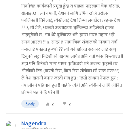
निर्वाचित कार्यकारी प्रमुख हुँदा त पाइला पाइलामा चेक गरिन्छ,
खेलाइञ्छ : त्यो नमानी, देशको लागि उभिन खोजे उखेलेर
फालिन्छ !! तिनैलाई, त्येस्तैलाई देश जिम्मा लगाउँदा : रहन्छ देश
?? ६. त्येशैले, अरुको उक्साहटमा बुल्किन्दा अहिलेको हालत
आइपुगेको छ, अब धेरै बुल्किएउ भने 'हमरा भारत महान' भन्ने
समय आउला !!! ७. सम्झ त सामाजिक संजालको नियमन गर्दा
कसलाई फाइदा हुन्थ्यो ?? त्यो गर्न खोज्दा सरकार लाई साथ्
दिनुको सट्टा बिदेशीको पक्ष्यमा लागेउ अनि यत्रो ध्वंस निम्त्याएउ !!
अझ पनि तिनैको 'पम्प' पाएर फ़ुकिञ्छौ भने अवस्य फ़ुट्छौ तर
ओलीको रिस (कस्तो रिस, किन रिस सोचेका छौ सन्त भएर??)
ले देश खरानी बनाए जस्तो मात्र हुन्न : तिम्रो साथमा नेपाल हुन्न :
नेपालीको पहिचान हुन्न !! चाहेकै त्येही अनि त्येसैको लागि जीवित
छौ भने भन्न केहि परेन !!!
Reply
2
2
Nagendra