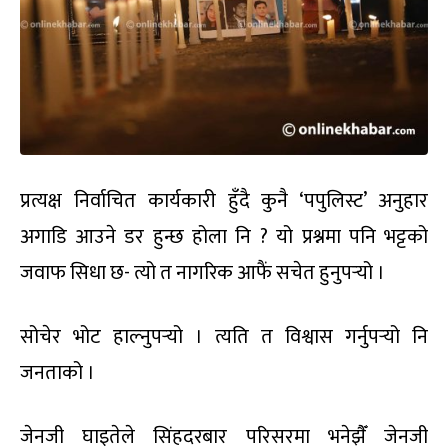
प्रत्यक्ष निर्वाचित कार्यकारी हुँदै कुनै ‘पपुलिस्ट’ अनुहार
अगाडि आउने डर हुन्छ होला नि ? यो प्रश्नमा पनि भट्टको
जवाफ सिधा छ- त्यो त नागरिक आफैं सचेत हुनुपर्‍यो ।
सोचेर भोट हाल्नुपर्‍यो । त्यति त विश्वास गर्नुपर्‍यो नि
जनताको ।
जेनजी घाइतेले सिंहदरबार परिसरमा भनेझैँ जेनजी