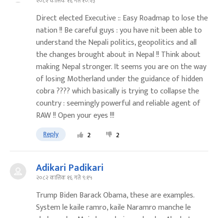
२०८२ कात्तिक १६ गते १०:२३
Direct elected Executive :: Easy Roadmap to lose the
nation !! Be careful guys : you have nit been able to
understand the Nepali politics, geopolitics and all
the changes brought about in Nepal !! Think about
making Nepal stronger. It seems you are on the way
of losing Motherland under the guidance of hidden
cobra ???? which basically is trying to collapse the
country : seemingly powerful and reliable agent of
RAW !! Open your eyes !!!
Reply
2
2
Adikari Padikari
२०८२ कात्तिक १६ गते ९:१५
Trump Biden Barack Obama, these are examples.
System le kaile ramro, kaile Naramro manche le