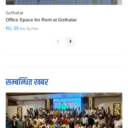
Gothatar
S
Office Space for Rent at Gothatar
H
Rs. 55
R
Per Sq.Feet
‹
›
सम्बन्धित खबर