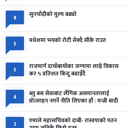
सुनचाँदीको मूल्य बढ्यो
८
मधेशमा भयको रोटी सेक्दै सीके राउत
५
राजमार्ग दायाँबायाँका जग्गामा लाग्ने विकास
५
कर ५ प्रतिशत बिन्दु बढाइँदै
ब्लु बस सेवाबाट लैंगिक असमानतालाई
४
प्रोत्साहन नगर्ने नीति लिएका हौं : मन्त्री बादी
एमाले महासचिवको दाबी- रास्वपाको पतन
३