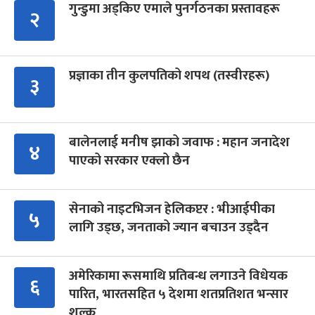
गुन्डुमा अड्किए एमाले पुनर्गठनका प्रस्तावहरू
२
प्रज्ञाका तीन कुलपतिको शपथ (तस्वीरहरू)
३
बालेनलाई मनीष झाको जवाफ : महान जनादेश
४
पाएको सरकार एक्लो छैन
सेनाको नाइटभिजन हेलिकप्टर : भीआईपीका
५
लागि उड्छ, जनताको ज्यान बचाउन उड्दैन
अमेरिकामा रूसमाथि प्रतिबन्ध लगाउने विधेयक
६
पारित, भारतसहित ५ देशमा शतप्रतिशत भन्सार
शुल्क