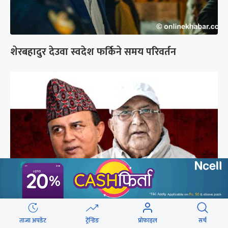
शेरबहादुर देउवा स्वदेश फर्किने समय परिवर्तन
गुन्डुमा अड्किए एमाले पुनर्गठनका प्रस्तावहरू
ताजा अपडेट
ट्रेन्डिङ
प्रोफाइल
सर्च