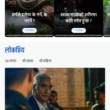
सर्पले डसेमा के गर्ने, के
स्वस्थ मान्छेको शरीरमा
ए
नगर्ने ?
कति रगत हुन्छ ?
6
STORIES
7
STORIES
लोकप्रिय
२४ घण्टा
यो साता
यो महिना