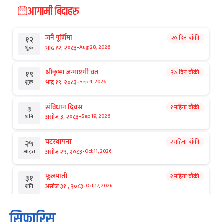
आगामी बिदाहरु
जनै पूर्णिमा
२० दिन बाँकी
१२
-
भाद्र १२, २०८३
Aug 28, 2026
शुक्र
श्रीकृष्ण जन्माष्टमी व्रत
२७ दिन बाँकी
१९
-
भाद्र १९, २०८३
Sep 4, 2026
शुक्र
संविधान दिवस
१ महिना बाँकी
३
-
असोज ३, २०८३
Sep 19, 2026
शनि
घटस्थापना
२ महिना बाँकी
२५
-
असोज २५, २०८३
Oct 11, 2026
आइत
फूलपाती
२ महिना बाँकी
३१
-
असोज ३१ , २०८३
Oct 17, 2026
शनि
कार्तिक सङ्क्रान्ति
२ महिना बाँकी
१
सिफारिस
-
कार्तिक १, २०८३
Oct 18, 2026
आइत