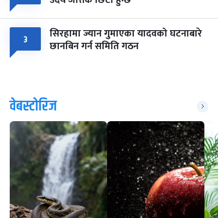
उदय जत्तिकै छिटो हुन्छ
सिरहामा ज्यान गुमाएका यादवको घटनाबारे
३
छानबिन गर्न समिति गठन
वेबस्टोरिज