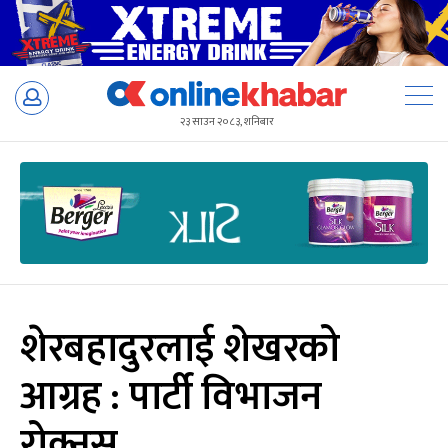
Skip
to
२३ साउन २०८३, शनिबार
content
शेरबहादुरलाई शेखरको
आग्रह : पार्टी विभाजन
रोक्नुस्