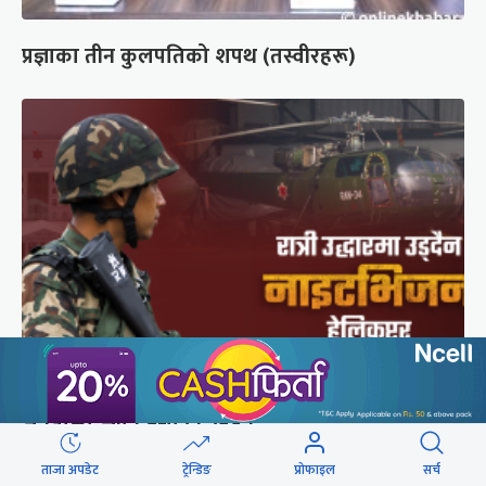
प्रज्ञाका तीन कुलपतिको शपथ (तस्वीरहरू)
सेनाको नाइटभिजन हेलिकप्टर : भीआईपीका लागि उड्छ,
जनताको ज्यान बचाउन उड्दैन
ताजा अपडेट
ट्रेन्डिङ
प्रोफाइल
सर्च