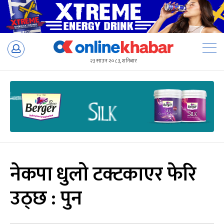
Skip
to
२३ साउन २०८३, शनिबार
content
नेकपा धुलो टक्टकाएर फेरि
उठ्छ : पुन