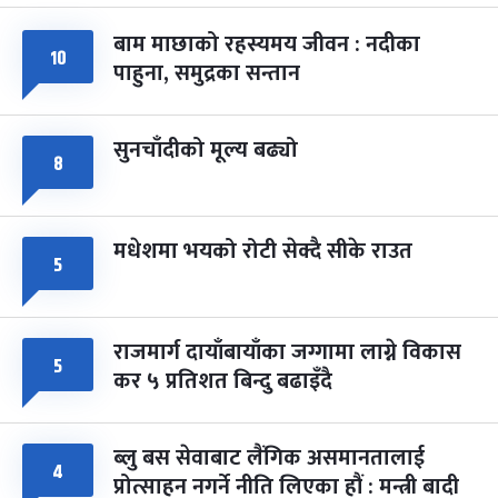
बाम माछाको रहस्यमय जीवन : नदीका
फागुपूर्णिमा
७ महिना बाँकी
८
१०
पाहुना, समुद्रका सन्तान
-
चैत्र ८, २०८३
Mar 22, 2027
सोम
सुनचाँदीको मूल्य बढ्यो
८
मधेशमा भयको रोटी सेक्दै सीके राउत
५
राजमार्ग दायाँबायाँका जग्गामा लाग्ने विकास
५
कर ५ प्रतिशत बिन्दु बढाइँदै
ब्लु बस सेवाबाट लैंगिक असमानतालाई
४
प्रोत्साहन नगर्ने नीति लिएका हौं : मन्त्री बादी