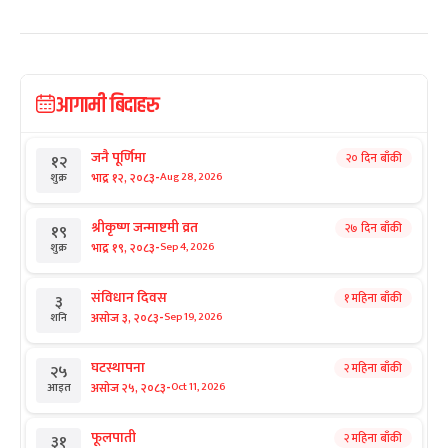
आगामी बिदाहरु
जनै पूर्णिमा
२० दिन बाँकी
१२
-
भाद्र १२, २०८३
Aug 28, 2026
शुक्र
श्रीकृष्ण जन्माष्टमी व्रत
२७ दिन बाँकी
१९
-
भाद्र १९, २०८३
Sep 4, 2026
शुक्र
संविधान दिवस
१ महिना बाँकी
३
-
असोज ३, २०८३
Sep 19, 2026
शनि
घटस्थापना
२ महिना बाँकी
२५
-
असोज २५, २०८३
Oct 11, 2026
आइत
फूलपाती
२ महिना बाँकी
३१