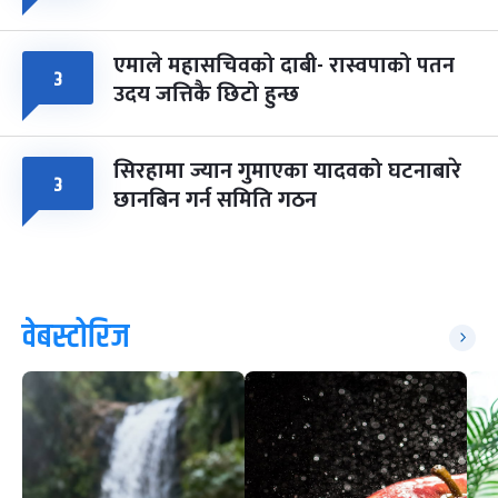
एमाले महासचिवको दाबी- रास्वपाको पतन
३
उदय जत्तिकै छिटो हुन्छ
सिरहामा ज्यान गुमाएका यादवको घटनाबारे
३
छानबिन गर्न समिति गठन
वेबस्टोरिज