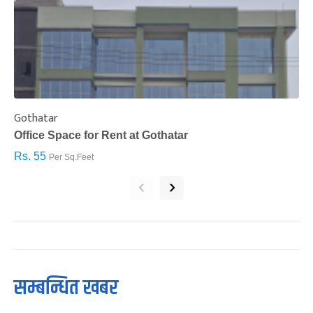
Gothatar
S
Office Space for Rent at Gothatar
H
Rs. 55
R
Per Sq.Feet
‹
›
सम्बन्धित खबर