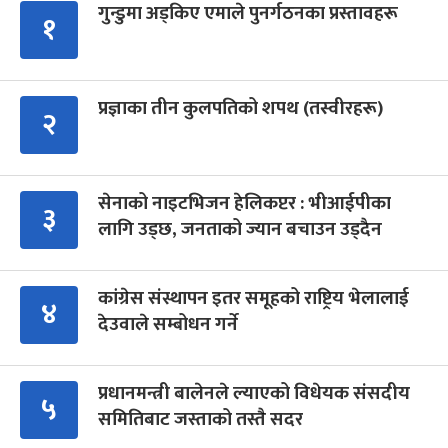
गुन्डुमा अड्किए एमाले पुनर्गठनका प्रस्तावहरू
१
प्रज्ञाका तीन कुलपतिको शपथ (तस्वीरहरू)
२
सेनाको नाइटभिजन हेलिकप्टर : भीआईपीका
३
लागि उड्छ, जनताको ज्यान बचाउन उड्दैन
कांग्रेस संस्थापन इतर समूहको राष्ट्रिय भेलालाई
४
देउवाले सम्बोधन गर्ने
प्रधानमन्त्री बालेनले ल्याएको विधेयक संसदीय
५
समितिबाट जस्ताको तस्तै सदर