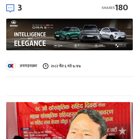
3
180
SHARES
अनलाइनखबर
२०८२ चैत ६ गते ७:४७