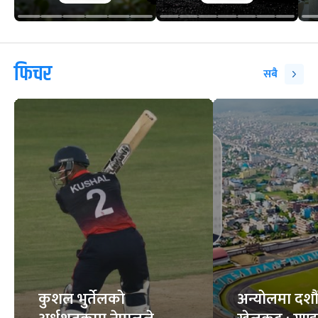
फिचर
सबै
कुशल भुर्तेलको
अन्योलमा दशौँ र