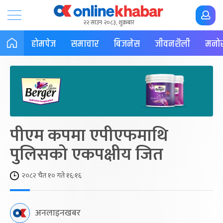
२२ साउन २०८३, शुक्रबार
होमपेज
समाचार
बिजनेस
जीवनशैली
मनोर
पीएम कपमा एपीएफमाथि
पुलिसको एकपक्षीय जित
२०८२ चैत १० गते १६:१६
अनलाइनखबर