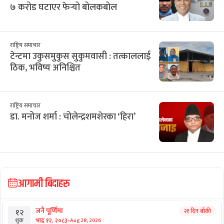
७ करोड घटाएर फेर्‍यो बोलकबोल
राष्ट्रिय समाचार
टेन्टमा उकुसमुकुस सुकुमवासी : तत्काललाई
ठिक, भविष्य अनिश्चित
राष्ट्रिय समाचार
डा. मनोज शर्मा : चोलेन्द्रशमशेरका ‘हिरा’
आगामी बिदाहरु
जनै पूर्णिमा
२१ दिन बाँकी
१२
-
भाद्र १२, २०८३
Aug 28, 2026
शुक्र