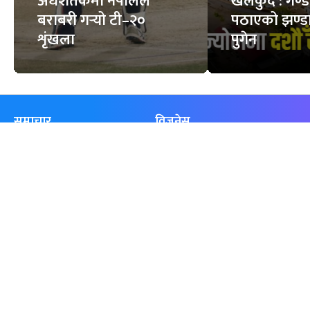
अर्धशतकमा नेपालले
खेलकुद : गण्
बराबरी गर्‍यो टी–२०
पठाएको झण्डा
शृंखला
पुगेन
समाचार
विजनेस
समाज
बजार
विचार/ब्लग
पर्यटन
साहित्य
रोजगार
अन्तर्वार्ता
बैँक / वित्त
खेलकुद़़
अटो
जीवनशैली/स्वास्थ्य
सूचना-प्रविधि
प्रवास
अन्तर्राष्ट्रिय