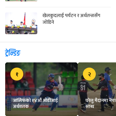
खेलकुदलाई पर्यटन र अर्थतन्त्रसँग
जोडिने
ट्रेन्डिङ
१
२
आसिफको १४औं ओडीआई
घरेलु मैदानमा नेप
अर्धशतक
स्तब्ध