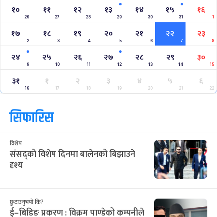
१०
११
१२
१३
१४
१५
१६
26
27
28
29
30
31
1
१७
१८
१९
२०
२१
२२
२३
2
3
4
5
6
7
8
२४
२५
२६
२७
२८
२९
३०
9
10
11
12
13
14
15
३१
१
२
३
४
५
६
16
17
18
19
20
21
22
सिफारिस
विशेष
संसद्को विशेष दिनमा बालेनको बिझाउने
दृश्य
छुटाउनुभयो कि?
ई–बिडिङ प्रकरण : विक्रम पाण्डेको कम्पनीले