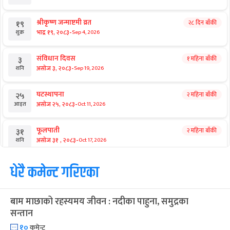
श्रीकृष्ण जन्माष्टमी व्रत
२८ दिन बाँकी
१९
-
भाद्र १९, २०८३
Sep 4, 2026
शुक्र
संविधान दिवस
१ महिना बाँकी
३
-
असोज ३, २०८३
Sep 19, 2026
शनि
घटस्थापना
२ महिना बाँकी
२५
-
असोज २५, २०८३
Oct 11, 2026
आइत
फूलपाती
२ महिना बाँकी
३१
-
असोज ३१ , २०८३
Oct 17, 2026
शनि
कार्तिक सङ्क्रान्ति
धेरै कमेन्ट गरिएका
२ महिना बाँकी
१
-
कार्तिक १, २०८३
Oct 18, 2026
आइत
बाम माछाको रहस्यमय जीवन : नदीका पाहुना, समुद्रका
महानवमी
२ महिना बाँकी
३
सन्तान
-
कार्तिक ३, २०८३
Oct 20, 2026
मंगल
१०
कमेन्ट