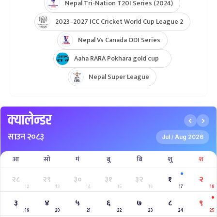
Nepal Tri-Nation T20I Series (2024)
2023–2027 ICC Cricket World Cup League 2
Nepal Vs Canada ODI Series
Aaha RARA Pokhara gold cup
Nepal Super League
क्यालेन्डर
साउन २०८३
Jul
Aug 2026
/
आ
सो
मं
बु
बि
शु
श
२८
२९
३०
३१
३२
१
२
12
13
14
15
16
17
18
३
४
५
६
७
८
९
19
20
21
22
23
24
25