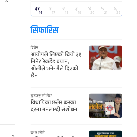
३१
१
२
३
४
५
६
16
17
18
19
20
21
22
सिफारिस
विशेष
आयोगले लिएको थियो ३१
मिनेट रेकर्डेड बयान,
ओलीले भने- मैले दिएको
छैन
छुटाउनुभयो कि?
विधायिका छलेर करका
दरमा मनलाग्दी संशोधन
कभर स्टोरी