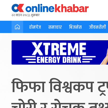
२२ साउन २०८३, शुक्रबार
होमपेज
समाचार
बिजनेस
जीवनशैली
फिफा विश्वकप ट्