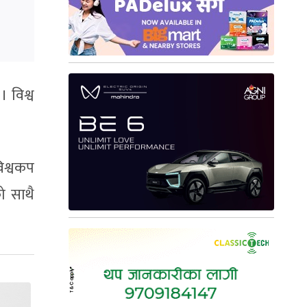
। विश्व
िश्वकप
ो साथै