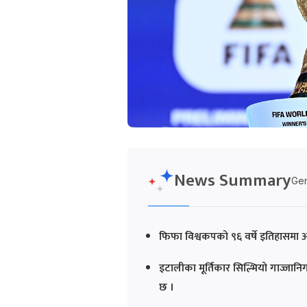
News Summary
Gen
फिफा विश्वकपको ९६ वर्षे इतिहासमा अ
इटालीका मूर्तिकार सिल्भियो गाज्जानि
छ ।