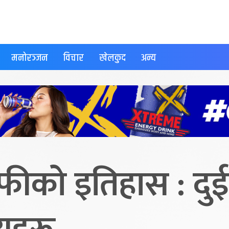
मनोरञ्जन
विचार
खेलकुद
अन्य
रफीको इतिहास : दुई