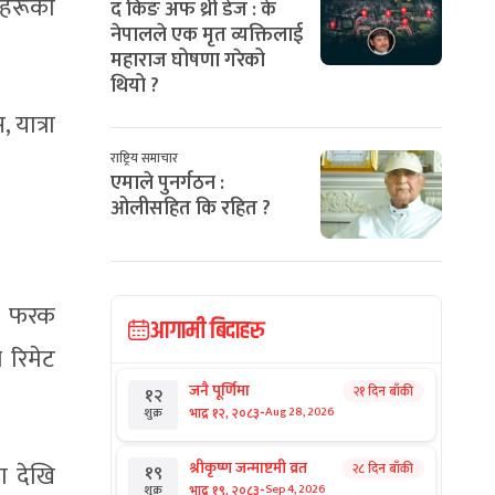
ीहरूको
द किङ अफ थ्री डेज : के
नेपालले एक मृत व्यक्तिलाई
महाराज घोषणा गरेको
थियो ?
यात्रा
राष्ट्रिय समाचार
एमाले पुनर्गठन :
ओलीसहित कि रहित ?
टा फरक
आगामी बिदाहरु
 रिमेट
जनै पूर्णिमा
२१ दिन बाँकी
१२
-
भाद्र १२, २०८३
Aug 28, 2026
शुक्र
श्रीकृष्ण जन्माष्टमी व्रत
ण देखि
२८ दिन बाँकी
१९
-
भाद्र १९, २०८३
Sep 4, 2026
शुक्र