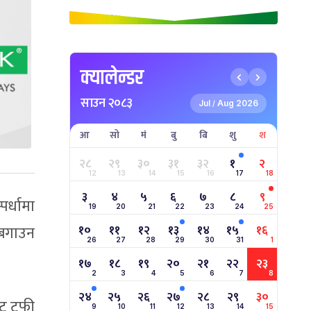
क्यालेन्डर
साउन २०८३
Jul
Aug 2026
/
आ
सो
मं
बु
बि
शु
श
२८
२९
३०
३१
३२
१
२
12
13
14
15
16
17
18
३
४
५
६
७
८
९
पर्धामा
19
20
21
22
23
24
25
ा बगाउन
१०
११
१२
१३
१४
१५
१६
26
27
28
29
30
31
1
१७
१८
१९
२०
२१
२२
२३
2
3
4
5
6
7
8
२४
२५
२६
२७
२८
२९
३०
ट ट्रफी
9
10
11
12
13
14
15