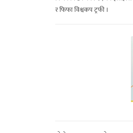
र फिफा विश्वकप ट्रफी ।