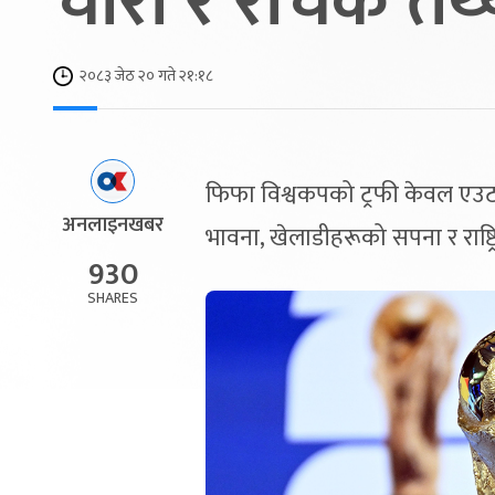
चोरी र रोचक तथ
२०८३ जेठ २० गते २१:१८
फिफा विश्वकपको ट्रफी केवल एउटा 
अनलाइनखबर
भावना, खेलाडीहरूको सपना र राष्ट्र
930
SHARES