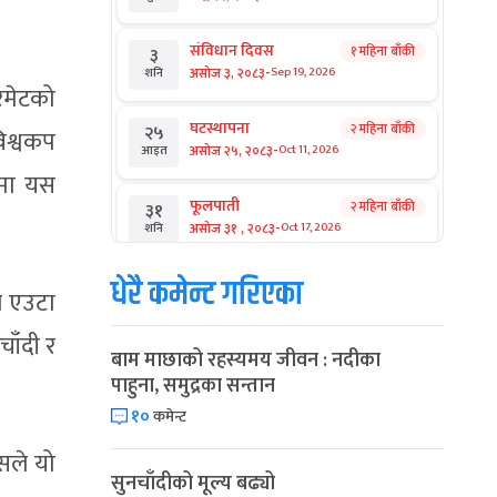
संविधान दिवस
१ महिना बाँकी
३
-
असोज ३, २०८३
Sep 19, 2026
शनि
िमेटको
घटस्थापना
२ महिना बाँकी
२५
िश्वकप
-
असोज २५, २०८३
Oct 11, 2026
आइत
ुमा यस
फूलपाती
२ महिना बाँकी
३१
-
असोज ३१ , २०८३
Oct 17, 2026
शनि
धेरै कमेन्ट गरिएका
कार्तिक सङ्क्रान्ति
२ महिना बाँकी
१
ले एउटा
-
कार्तिक १, २०८३
Oct 18, 2026
आइत
ाँदी र
बाम माछाको रहस्यमय जीवन : नदीका
महानवमी
२ महिना बाँकी
३
पाहुना, समुद्रका सन्तान
-
कार्तिक ३, २०८३
Oct 20, 2026
मंगल
१०
कमेन्ट
विजयादशमी
२ महिना बाँकी
४
सले यो
-
कार्तिक ४, २०८३
Oct 21, 2026
बुध
सुनचाँदीको मूल्य बढ्यो