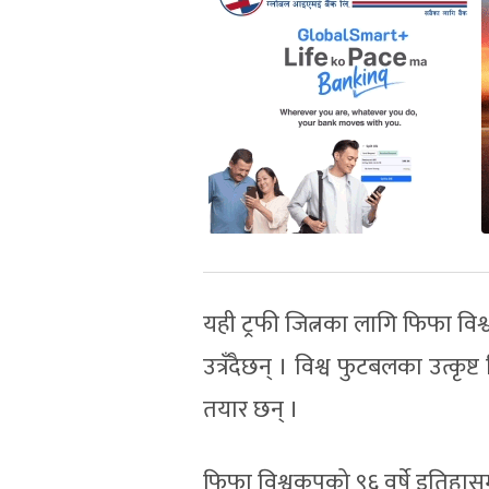
यही ट्रफी जित्नका लागि फिफा विश्व
उत्रँदैछन् । विश्व फुटबलका उत्कृ
तयार छन् ।
फिफा विश्वकपको ९६ वर्षे इतिहासम