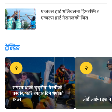
एन्जल्स हार्ट भलिबलमा हिमरश्मि र
एन्जल्स हार्ट नेसनलको जित
ट्रेन्डिङ
१
२
सगरमाथाको चुचुरोमा मेस्सीको
तस्वीर, भेटेरै उपहार दिने शेर्पाको
इच्छा
ओडीआईमा इशान पाण