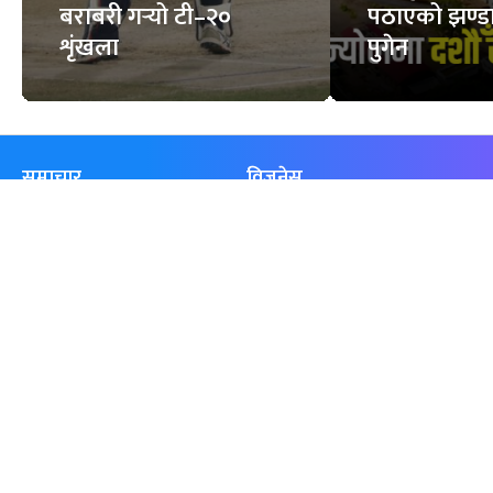
बराबरी गर्‍यो टी–२०
पठाएको झण्डा
शृंखला
पुगेन
समाचार
विजनेस
समाज
बजार
विचार/ब्लग
पर्यटन
साहित्य
रोजगार
अन्तर्वार्ता
बैँक / वित्त
खेलकुद़़
अटो
जीवनशैली/स्वास्थ्य
सूचना-प्रविधि
प्रवास
अन्तर्राष्ट्रिय