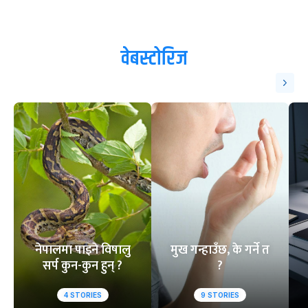
वेबस्टोरिज
नेपालमा पाइने विषालु
मुख गन्हाउँछ, के गर्ने त
सर्प कुन-कुन हुन् ?
?
4
STORIES
9
STORIES