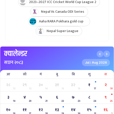
2023–2027 ICC Cricket World Cup League 2
Nepal Vs Canada ODI Series
Aaha RARA Pokhara gold cup
Nepal Super League
क्यालेन्डर
साउन २०८३
Jul
Aug 2026
/
आ
सो
मं
बु
बि
शु
श
२८
२९
३०
३१
३२
१
२
12
13
14
15
16
17
18
३
४
५
६
७
८
९
19
20
21
22
23
24
25
१०
११
१२
१३
१४
१५
१६
26
27
28
29
30
31
1