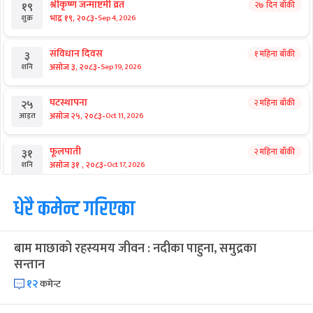
श्रीकृष्ण जन्माष्टमी व्रत
२७ दिन बाँकी
१९
-
भाद्र १९, २०८३
Sep 4, 2026
शुक्र
संविधान दिवस
१ महिना बाँकी
३
-
असोज ३, २०८३
Sep 19, 2026
शनि
घटस्थापना
२ महिना बाँकी
२५
-
असोज २५, २०८३
Oct 11, 2026
आइत
फूलपाती
२ महिना बाँकी
३१
-
असोज ३१ , २०८३
Oct 17, 2026
शनि
कार्तिक सङ्क्रान्ति
धेरै कमेन्ट गरिएका
२ महिना बाँकी
१
-
कार्तिक १, २०८३
Oct 18, 2026
आइत
बाम माछाको रहस्यमय जीवन : नदीका पाहुना, समुद्रका
महानवमी
२ महिना बाँकी
३
सन्तान
-
कार्तिक ३, २०८३
Oct 20, 2026
मंगल
१२
कमेन्ट
विजयादशमी
२ महिना बाँकी
४
-
कार्तिक ४, २०८३
Oct 21, 2026
बुध