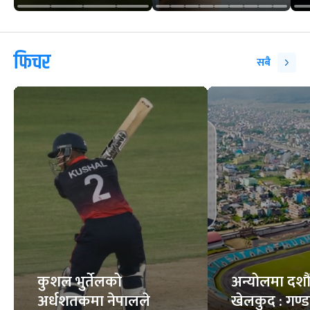
फिचर
सबै
कुशल भुर्तेलको
अन्योलमा दशौँ र
अर्धशतकमा नेपालले
खेलकुद : गण्