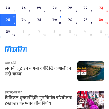
१७
१८
१९
२०
२१
२२
२३
2
3
4
5
6
7
8
२४
२५
२६
२७
२८
२९
३०
9
10
11
12
13
14
15
३१
१
२
३
४
५
६
16
17
18
19
20
21
22
सिफारिस
कभर स्टोरी
लगानी जुटाउने नाममा वर्षौंदेखि कर्णालीका
नदी ‘कब्जा’
छुटाउनुभयो कि?
डिजिटल भुक्तानीदेखि पुनर्निर्माण परियोजना
हस्तान्तरणसम्मका तीन निर्णय