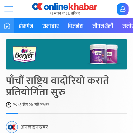
२३ साउन २०८३, शनिबार
होमपेज
समाचार
बिजनेस
जीवनशैली
मनोर
पाँचौं राष्ट्रिय वादोरियो कराते
प्रतियोगिता सुरु
२०८३ जेठ २४ गते २२:१२
अनलाइनखबर