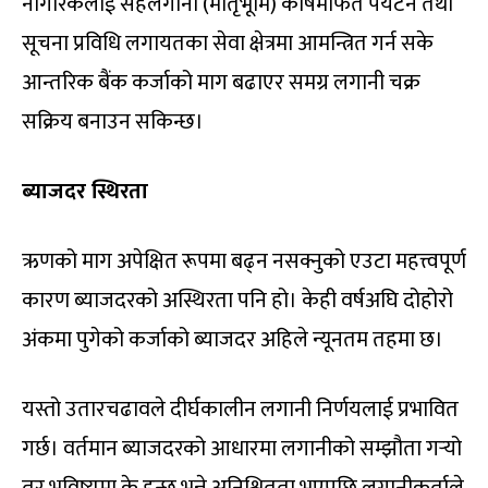
नागरिकलाई सहलगानी (मातृभूमि) कोषमार्फत पर्यटन तथा
सूचना प्रविधि लगायतका सेवा क्षेत्रमा आमन्त्रित गर्न सके
आन्तरिक बैंक कर्जाको माग बढाएर समग्र लगानी चक्र
सक्रिय बनाउन सकिन्छ।
ब्याजदर स्थिरता
ऋणको माग अपेक्षित रूपमा बढ्न नसक्नुको एउटा महत्त्वपूर्ण
कारण ब्याजदरको अस्थिरता पनि हो। केही वर्षअघि दोहोरो
अंकमा पुगेको कर्जाको ब्याजदर अहिले न्यूनतम तहमा छ।
यस्तो उतारचढावले दीर्घकालीन लगानी निर्णयलाई प्रभावित
गर्छ। वर्तमान ब्याजदरको आधारमा लगानीको सम्झौता गर्‍यो
तर भविष्यमा के हुन्छ भन्ने अनिश्चितता भएपछि लगानीकर्ताले