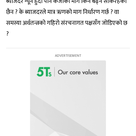
ब्याजदर न्यून हुँदा पनि कर्जाको माग किन बढ्न सकिरहेको
छैन ? के ब्याजदरले मात्र ऋणको माग निर्धारण गर्छ ? वा
समस्या अर्थतन्त्रको गहिरो संरचनागत पक्षसँग जोडिएको छ
?