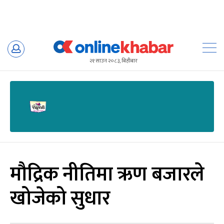
Skip
to
२१ साउन २०८३, बिहीबार
content
मौद्रिक नीतिमा ऋण बजारले
खोजेको सुधार