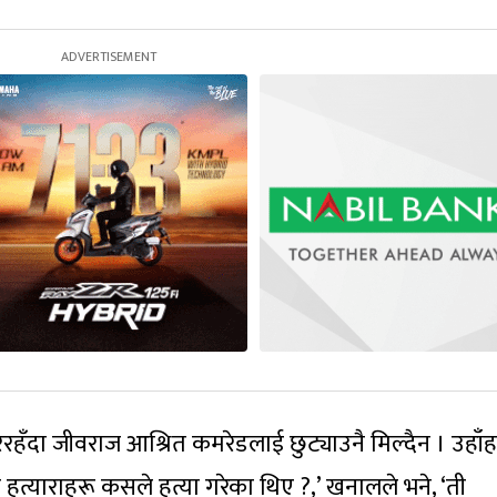
रिरहँदा जीवराज आश्रित कमरेडलाई छुट्याउनै मिल्दैन । उहाँ
यी हत्याराहरू कसले हत्या गरेका थिए ?,’ खनालले भने, ‘ती