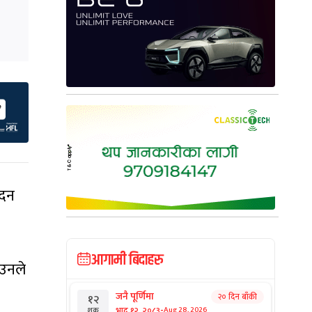
मदन
आगामी बिदाहरु
 उनले
जनै पूर्णिमा
२० दिन बाँकी
१२
-
भाद्र १२, २०८३
Aug 28, 2026
शुक्र