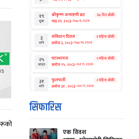
श्रीकृष्ण जन्माष्टमी व्रत
२७ दिन बाँकी
१९
-
भाद्र १९, २०८३
Sep 4, 2026
शुक्र
संविधान दिवस
१ महिना बाँकी
३
-
असोज ३, २०८३
Sep 19, 2026
शनि
घटस्थापना
२ महिना बाँकी
२५
-
असोज २५, २०८३
Oct 11, 2026
आइत
फूलपाती
२ महिना बाँकी
३१
-
असोज ३१ , २०८३
Oct 17, 2026
शनि
कार्तिक सङ्क्रान्ति
२ महिना बाँकी
१
सिफारिस
-
कार्तिक १, २०८३
Oct 18, 2026
आइत
हरूको
महानवमी
२ महिना बाँकी
३
-
कार्तिक ३, २०८३
Oct 20, 2026
मंगल
एक विवश