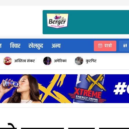
न
विचार
खेलकुद
अन्य
पात्रो
अस्तित्व संकट
अमेरिका
कुटपिट