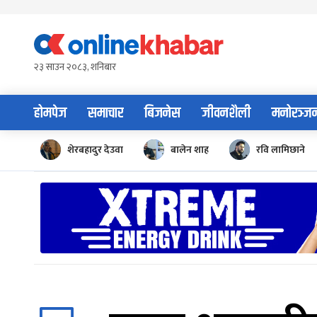
Skip
to
content
२३ साउन २०८३, शनिबार
होमपेज
समाचार
बिजनेस
जीवनशैली
मनोरञ्ज
शेरबहादुर देउवा
बालेन शाह
रवि लामिछाने