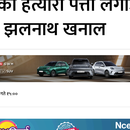
ो हत्यारा पत्ता लगाउ
 : झलनाथ खनाल
गते १५:००