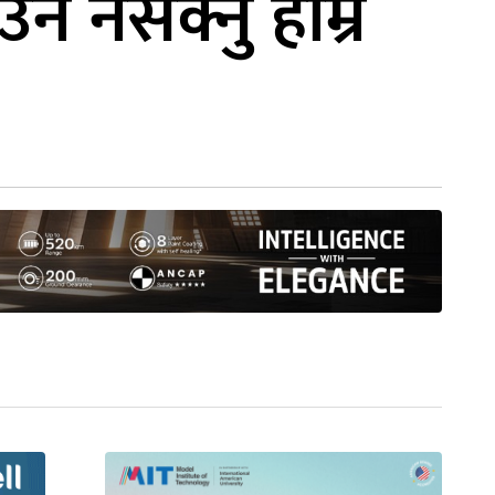
न नसक्नु हाम्रै