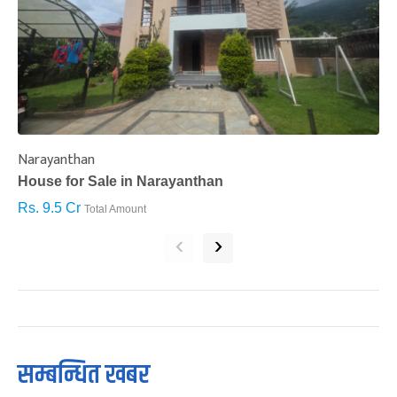
Narayanthan
I
House for Sale in Narayanthan
H
Rs. 9.5 Cr
R
Total Amount
‹
›
सम्बन्धित खबर