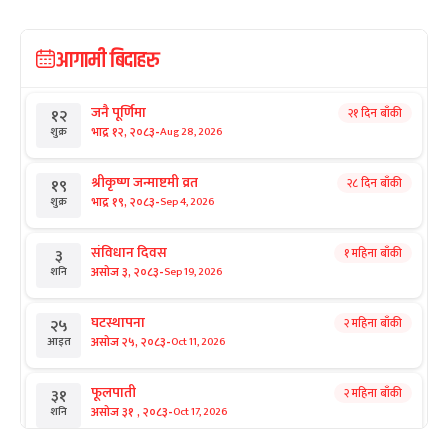
आगामी बिदाहरु
जनै पूर्णिमा
२१ दिन बाँकी
१२
-
भाद्र १२, २०८३
Aug 28, 2026
शुक्र
श्रीकृष्ण जन्माष्टमी व्रत
२८ दिन बाँकी
१९
-
भाद्र १९, २०८३
Sep 4, 2026
शुक्र
संविधान दिवस
१ महिना बाँकी
३
-
असोज ३, २०८३
Sep 19, 2026
शनि
घटस्थापना
२ महिना बाँकी
२५
-
असोज २५, २०८३
Oct 11, 2026
आइत
फूलपाती
२ महिना बाँकी
३१
-
असोज ३१ , २०८३
Oct 17, 2026
शनि