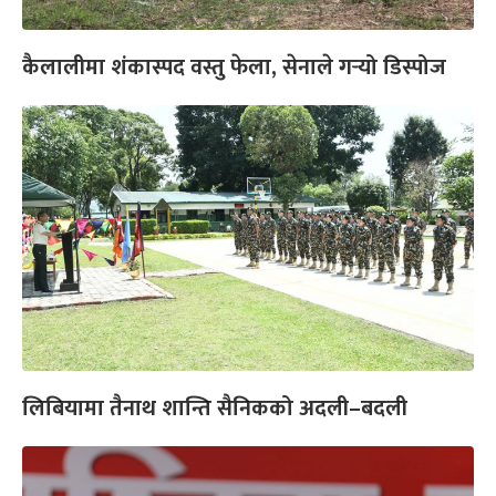
कैलालीमा शंकास्पद वस्तु फेला, सेनाले गर्‍यो डिस्पोज
लिबियामा तैनाथ शान्ति सैनिकको अदली–बदली