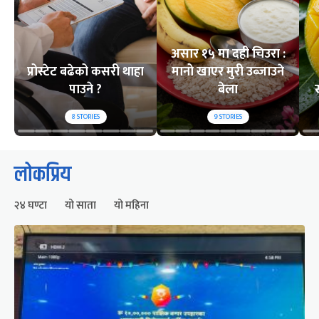
असार १५ मा दही चिउरा :
प्रोस्टेट बढेको कसरी थाहा
मानो खाएर मुरी उब्जाउने
पाउने ?
बेला
8
STORIES
9
STORIES
लोकप्रिय
२४ घण्टा
यो साता
यो महिना