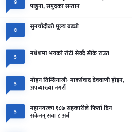
फागुपूर्णिमा
७ महिना बाँकी
८
९
पाहुना, समुद्रका सन्तान
-
चैत्र ८, २०८३
Mar 22, 2027
सोम
सुनचाँदीको मूल्य बढ्यो
८
मधेशमा भयको रोटी सेक्दै सीके राउत
५
मोहन तिम्सिनाजी- मार्क्सवाद देववाणी होइन,
५
अपव्याख्या नगरौं
महानगरका १८७ सहकारीले फिर्ता दिन
५
सकेनन् सवा ८ अर्ब