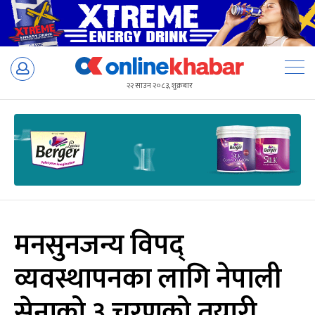
Skip
to
२२ साउन २०८३, शुक्रबार
content
मनसुनजन्य विपद्
व्यवस्थापनका लागि नेपाली
सेनाको ३ चरणको तयारी