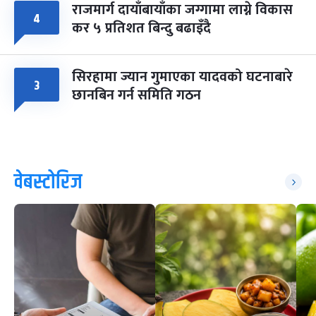
राजमार्ग दायाँबायाँका जग्गामा लाग्ने विकास
४
कर ५ प्रतिशत बिन्दु बढाइँदै
सिरहामा ज्यान गुमाएका यादवको घटनाबारे
३
छानबिन गर्न समिति गठन
वेबस्टोरिज