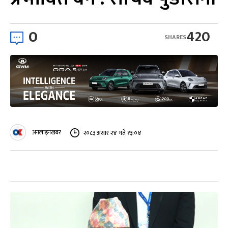
0
420
SHARES
अनलाइनखबर
२०८३ असार २४ गते १३:०४