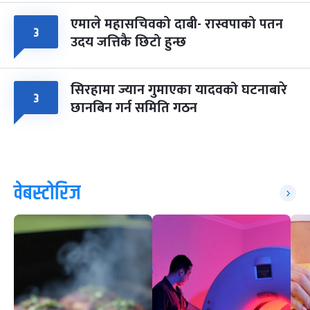
एमाले महासचिवको दाबी- रास्वपाको पतन
३
उदय जत्तिकै छिटो हुन्छ
सिरहामा ज्यान गुमाएका यादवको घटनाबारे
३
छानबिन गर्न समिति गठन
वेबस्टोरिज