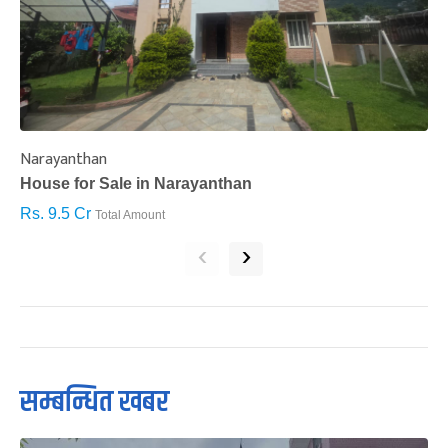
Narayanthan
I
House for Sale in Narayanthan
H
Rs. 9.5 Cr
R
Total Amount
‹
›
सम्बन्धित खबर