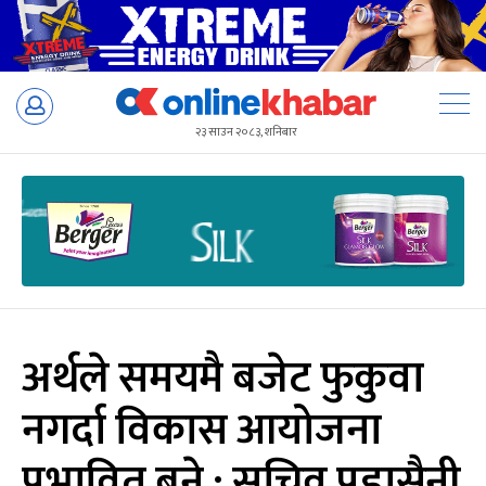
Skip
to
२३ साउन २०८३, शनिबार
content
अर्थले समयमै बजेट फुकुवा
नगर्दा विकास आयोजना
प्रभावित बने : सचिव पुडासैनी