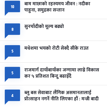
बाम माछाको रहस्यमय जीवन : नदीका
फागुपूर्णिमा
७ महिना बाँकी
८
१०
पाहुना, समुद्रका सन्तान
-
चैत्र ८, २०८३
Mar 22, 2027
सोम
सुनचाँदीको मूल्य बढ्यो
८
मधेशमा भयको रोटी सेक्दै सीके राउत
५
राजमार्ग दायाँबायाँका जग्गामा लाग्ने विकास
५
कर ५ प्रतिशत बिन्दु बढाइँदै
ब्लु बस सेवाबाट लैंगिक असमानतालाई
४
प्रोत्साहन नगर्ने नीति लिएका हौं : मन्त्री बादी