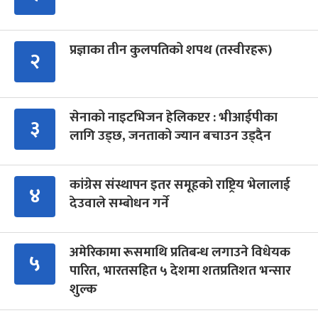
प्रज्ञाका तीन कुलपतिको शपथ (तस्वीरहरू)
२
सेनाको नाइटभिजन हेलिकप्टर : भीआईपीका
३
लागि उड्छ, जनताको ज्यान बचाउन उड्दैन
कांग्रेस संस्थापन इतर समूहको राष्ट्रिय भेलालाई
४
देउवाले सम्बोधन गर्ने
अमेरिकामा रूसमाथि प्रतिबन्ध लगाउने विधेयक
५
पारित, भारतसहित ५ देशमा शतप्रतिशत भन्सार
शुल्क