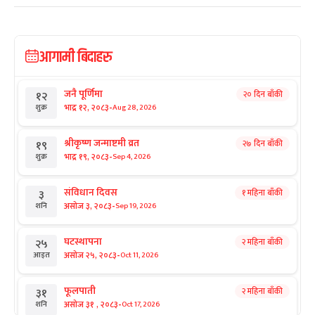
आगामी बिदाहरु
जनै पूर्णिमा
२० दिन बाँकी
१२
-
भाद्र १२, २०८३
Aug 28, 2026
शुक्र
श्रीकृष्ण जन्माष्टमी व्रत
२७ दिन बाँकी
१९
-
भाद्र १९, २०८३
Sep 4, 2026
शुक्र
संविधान दिवस
१ महिना बाँकी
३
-
असोज ३, २०८३
Sep 19, 2026
शनि
घटस्थापना
२ महिना बाँकी
२५
-
असोज २५, २०८३
Oct 11, 2026
आइत
फूलपाती
२ महिना बाँकी
३१
-
असोज ३१ , २०८३
Oct 17, 2026
शनि