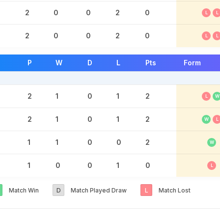
2
0
0
2
0
L
L
2
0
0
2
0
L
L
P
W
D
L
Pts
Form
2
1
0
1
2
L
W
2
1
0
1
2
W
L
1
1
0
0
2
W
1
0
0
1
0
L
Match Win
D
Match Played Draw
L
Match Lost