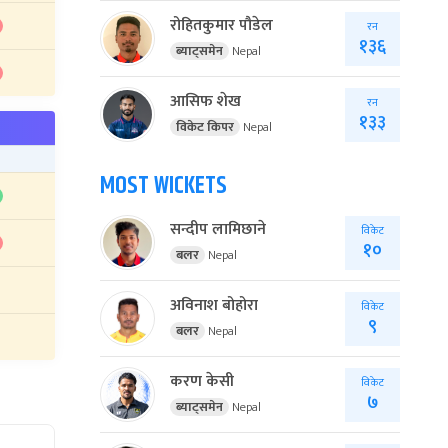
रोहितकुमार पौडेल
रन
१३६
ब्याट्समेन
Nepal
आसिफ शेख
रन
१३३
विकेट किपर
Nepal
MOST WICKETS
सन्दीप लामिछाने
विकेट
१०
बलर
Nepal
अविनाश बोहोरा
विकेट
९
बलर
Nepal
करण केसी
विकेट
७
ब्याट्समेन
Nepal