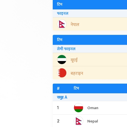
टिम
फाइनल
नेपाल
टिम
सेमी फाइनल
यूएई
बहराइन
टिम
#
समुह A
Oman
1
Nepal
2