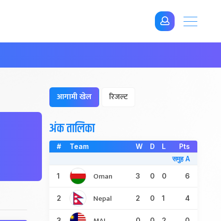
आगामी खेल
रिजल्ट
अंक तालिका
#
Team
W
D
L
Pts
समुह A
Oman
1
3
0
0
6
Nepal
2
2
0
1
4
MAL
3
0
0
2
0