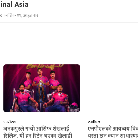
inal Asia
८० कात्तिक १९, आइतबार
एनपीएल
एनपीएल
जनकपुरले गर्‍यो आसिफ शेखलाई
एनपीएलको आयव्यय विव
रिलिज, यी हुन् रिटेन भएका खेलाडी
यस्ता छन् क्यान साधार