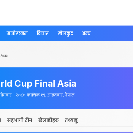
मनोरञ्जन
विचार
खेलकुद
अन्य
 Asia
ld Cup Final Asia
सोमबार - २०८० कात्तिक १९, आइतबार, नेपाल
म
सहभागी टीम
खेलाडीहरु
तथ्याङ्क