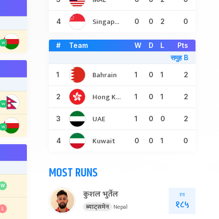
Singapore
4
0
0
2
0
W
#
Team
W
D
L
Pts
समुह B
Bahrain
1
1
0
1
2
Hong Kong
2
1
0
1
2
W
UAE
3
1
0
0
2
W
Kuwait
4
0
0
1
0
MOST RUNS
W
कुशल भुर्तेल
रन
१८५
ब्याट्समेन
Nepal
L