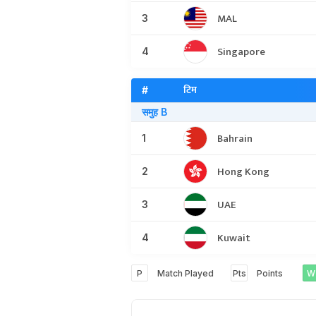
MAL
3
Singapore
4
टिम
#
समुह B
Bahrain
1
Hong Kong
2
UAE
3
Kuwait
4
P
Match Played
Pts
Points
W