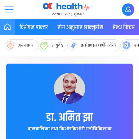
२२ साउन २०८३, शुक्रबार
विशेषज्ञ डाक्टर
रोग अनुसार छान्नुहोस
हेल्थ फिचर
अल्जाइमर
आयुर्वेद
इन्डोक्राइन (हर्मोन रोग)
एच
डा. अमित झा
बालबालिका तथा किशोरकिशोरी मनोचिकित्सक