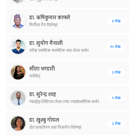
डा‍. ऋषिकुमार काफ्ले
१ लेख
मिर्गौला रोग विशेषज्ञ
डा. सुयोग मैनाली
१२ लेख
वरिष्ठ प्लास्टिक कस्मेटिक तथा लेजर सर्जन
सीता भण्डारी
३ लेख
मनोविद्
डा. सुरेन्द्र शाह
५ लेख
ग्यास्ट्रोइन्टेस्टिनल लेजर एण्ड ल्याप्रोस्कोपिक सर्जन
डा. खुश्बु गोयल
३ लेख
दाँत प्रत्यारोपण तथा गिजारोग विशेषज्ञ