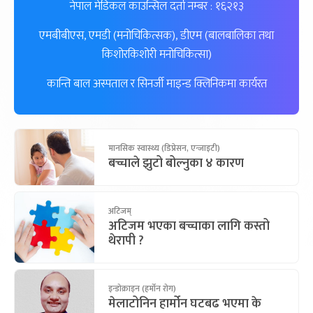
नेपाल मेडिकल काउन्सिल दर्ता नम्बर : १६२१३
एमबीबीएस, एमडी (मनोचिकित्सक), डीएम (बालबालिका तथा
किशोरकिशोरी मनोचिकित्सा)
कान्ति बाल अस्पताल र सिनर्जी माइन्ड क्लिनिकमा कार्यरत
मानसिक स्वास्थ्य (डिप्रेसन, एन्जाइटी)
बच्चाले झुटो बोल्नुका ४ कारण
अटिजम्
अटिजम भएका बच्चाका लागि कस्तो
थेरापी ?
इन्डोक्राइन (हर्मोन रोग)
मेलाटोनिन हार्मोन घटबढ भएमा के