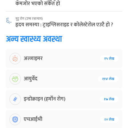
कमजोर भएको संकेत हो
६.
मुटु रोग (उच्च रक्तचाप)
हृदय समस्या : ट्राइग्लिसराइड र कोलेस्टेरोल एउटै हो ?
अन्य स्वास्थ्य अवस्था
अल्जाइमर
१५ लेख
आयुर्वेद
११४ लेख
इन्डोक्राइन (हर्मोन रोग)
१७ लेख
एचआईभी
२० लेख