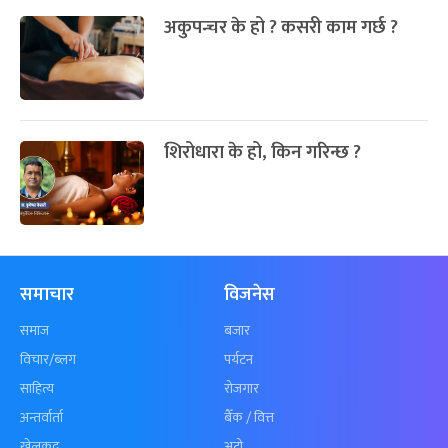
अकुपन्चर के हो ? कसरी काम गर्छ ?
शिरोधारा के हो, किन गरिन्छ ?
समाचार
विजनेस
समाज
बजार
विचार/ब्लग
पर्यटन
साहित्य
रोजगार
अन्तर्वार्ता
बैँक / वित्त
खेलकुद़़
अटो