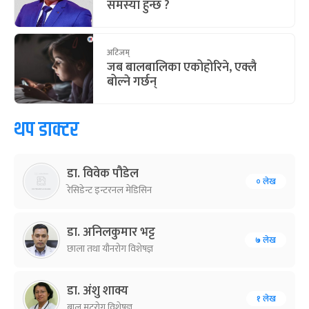
समस्या हुन्छ ?
अटिजम्
जब बालबालिका एकोहोरिने, एक्लै
बोल्ने गर्छन्
थप डाक्टर
डा. विवेक पौडेल
० लेख
रेसिडेन्ट इन्टरनल मेडिसिन
डा. अनिलकुमार भट्ट
७ लेख
छाला तथा यौनरोग विशेषज्ञ
डा. अंशु शाक्य
१ लेख
बाल मुटुरोग विशेषज्ञ