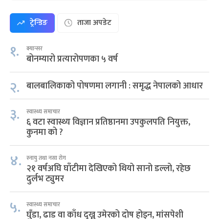
ट्रेन्डिङ
ताजा अपडेट
१.
क्यान्सर
बोनम्यारो प्रत्यारोपणका ५ वर्ष
२.
बालबालिकाको पोषणमा लगानी : समृद्ध नेपालको आधार
३.
स्वास्थ्य समाचार
६ वटा स्वास्थ्य विज्ञान प्रतिष्ठानमा उपकुलपति नियुक्त,
कुनमा को ?
४.
स्नायु तथा नसा रोग
२१ वर्षअघि घाँटीमा देखिएको थियो सानो डल्लो, रहेछ
दुर्लभ ट्युमर
५.
स्वास्थ्य समाचार
घुँडा, ढाड वा काँध दुख्नु उमेरको दोष होइन, मांसपेशी