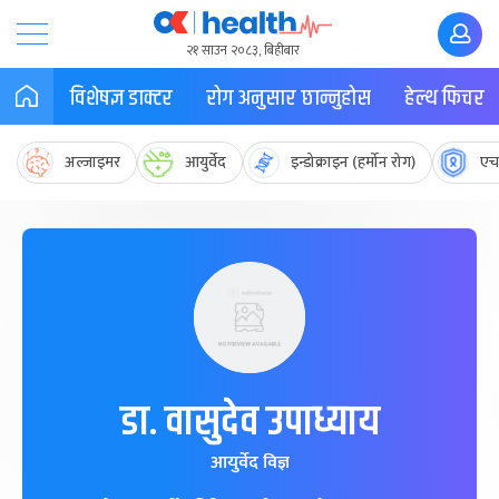
२१ साउन २०८३, बिहीबार
विशेषज्ञ डाक्टर
रोग अनुसार छान्नुहोस
हेल्थ फिचर
अल्जाइमर
आयुर्वेद
इन्डोक्राइन (हर्मोन रोग)
एच
डा. वासुदेव उपाध्याय
आयुर्वेद विज्ञ