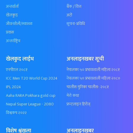
अन्तर्वार्ता
बैँक / वित्त
खेलकुद़़
अटो
जीवनशैली/स्वास्थ्य
सूचना-प्रविधि
प्रवास
अन्तर्राष्ट्रिय
खेलकुद लाईभ
अनलाइनखबर सूची
एनपीएल २०८१
नेपालका ५० प्रभावशाली महिला २०८१
ICC Men T20 World Cup 2024
नेपालका ५० प्रभावशाली महिला २०८०
IPL 2024
चालीस मुनिका चालीस- २०८१
Aaha RARA Pokhara gold cup
मेरो कथा
Nepal Super League - 2080
फ्रन्टलाइन हिरोज्
विश्वकप २०२२
विशेष श्रृंखला
अनलाइनखबर