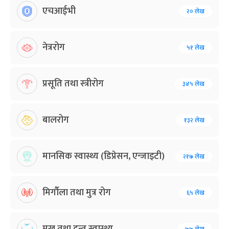
एचआईभी
२० लेख
नेत्ररोग
५१ लेख
प्रसूति तथा स्त्रीरोग
३४५ लेख
बालरोग
१३२ लेख
मानसिक स्वास्थ्य (डिप्रेसन, एन्जाइटी)
२१७ लेख
मिर्गौला तथा मुत्र रोग
६५ लेख
मुख तथा दन्त स्वास्थ्य