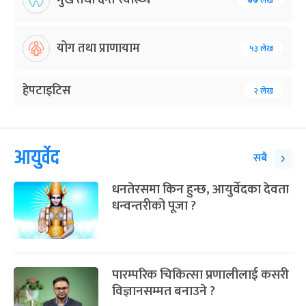
७७ लेख
योग तथा प्राणायाम
५३ लेख
हेपटाइटिस
२ लेख
आयुर्वेद
सबै
धनतेरसमा किन हुन्छ, आयुर्वेदका देवता
धन्वन्तरीको पूजा ?
पारम्परिक चिकित्सा प्रणालीलाई कसरी
विज्ञानसम्मत बनाउने ?