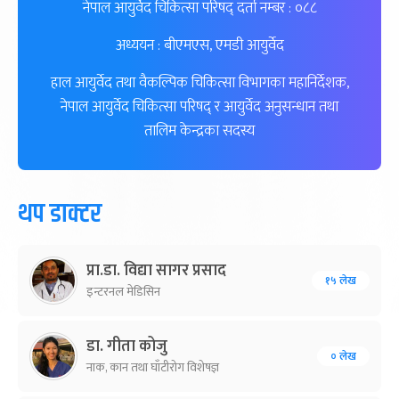
नेपाल आयुर्वेद चिकित्सा परिषद् दर्ता नम्बर : ०८८
अध्ययन : बीएमएस, एमडी आयुर्वेद
हाल आयुर्वेद तथा वैकल्पिक चिकित्सा विभागका महानिर्देशक,
नेपाल आयुर्वेद चिकित्सा परिषद् र आयुर्वेद अनुसन्धान तथा
तालिम केन्द्रका सदस्य
थप डाक्टर
प्रा.डा. विद्या सागर प्रसाद
१५ लेख
इन्टरनल मेडिसिन
डा. गीता कोजु
० लेख
नाक, कान तथा घाँटीरोग विशेषज्ञ