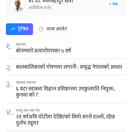
प्रा. डा. भरतबहादुर खत्री
० लेख
अर्थोपेडिक सर्जन
ट्रेन्डिङ
ताजा अपडेट
१.
क्यान्सर
बोनम्यारो प्रत्यारोपणका ५ वर्ष
२.
बालबालिकाको पोषणमा लगानी : समृद्ध नेपालको आधार
३.
स्वास्थ्य समाचार
६ वटा स्वास्थ्य विज्ञान प्रतिष्ठानमा उपकुलपति नियुक्त,
कुनमा को ?
४.
स्नायु तथा नसा रोग
२१ वर्षअघि घाँटीमा देखिएको थियो सानो डल्लो, रहेछ
दुर्लभ ट्युमर