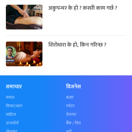
अकुपन्चर के हो ? कसरी काम गर्छ ?
शिरोधारा के हो, किन गरिन्छ ?
समाचार
विजनेस
समाज
बजार
विचार/ब्लग
पर्यटन
साहित्य
रोजगार
अन्तर्वार्ता
बैँक / वित्त
खेलकुद़़
अटो