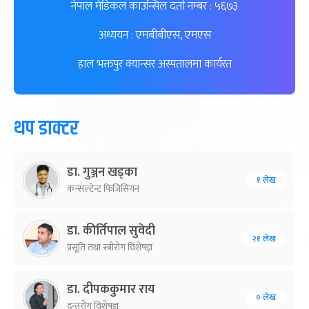
नेपाल मेडिकल काउन्सिल दर्ता नम्बर : ५६७३
अध्ययन : एमबीबीएस, एमएस
हाल भक्तपुर क्यान्सर अस्पतालमा कार्यरत
थप डाक्टर
डा. गुञ्जन खड्का
१ लेख
कन्सल्टेन्ट फिजिसियन
डा. कीर्तिपाल सुवेदी
२१ लेख
प्रसूति तथा स्त्रीरोग विशेषज्ञ
डा. दीपककुमार राय
० लेख
दन्तरोग विशेषज्ञ