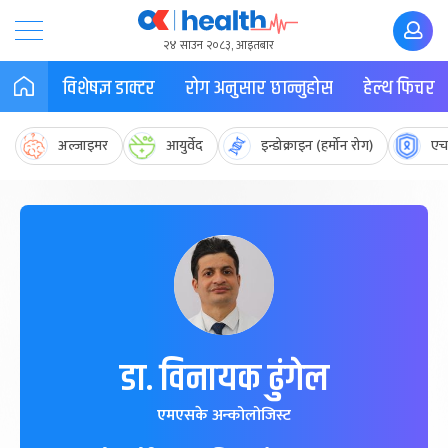
२४ साउन २०८३, आइतबार
विशेषज्ञ डाक्टर
रोग अनुसार छान्नुहोस
हेल्थ फिचर
अल्जाइमर
आयुर्वेद
इन्डोक्राइन (हर्मोन रोग)
एच
डा. विनायक ढुंगेल
एमएसके अन्कोलोजिस्ट