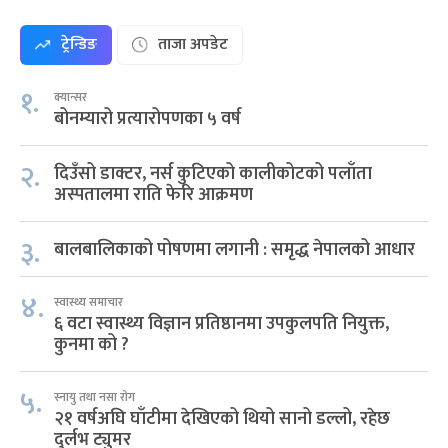
ट्रेन्डिङ
ताजा अपडेट
१.
क्यान्सर
बोनम्यारो प्रत्यारोपणका ५ वर्ष
२.
दिउँसो डाक्टर, नर्स कुटिएको कालीकोटको पलाँता
अस्पतालमा राति फेरि आक्रमण
३.
बालबालिकाको पोषणमा लगानी : समृद्ध नेपालको आधार
४.
स्वास्थ्य समाचार
६ वटा स्वास्थ्य विज्ञान प्रतिष्ठानमा उपकुलपति नियुक्त,
कुनमा को ?
५.
स्नायु तथा नसा रोग
२१ वर्षअघि घाँटीमा देखिएको थियो सानो डल्लो, रहेछ
दुर्लभ ट्युमर