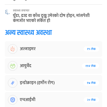
६.
स्वास्थ्य समाचार
घुँडा, ढाड वा काँध दुख्नु उमेरको दोष होइन, मांसपेशी
कमजोर भएको संकेत हो
अन्य स्वास्थ्य अवस्था
अल्जाइमर
१५ लेख
आयुर्वेद
११४ लेख
इन्डोक्राइन (हर्मोन रोग)
१७ लेख
एचआईभी
२० लेख