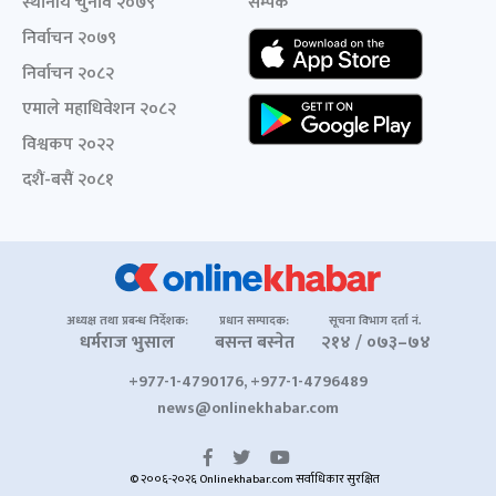
स्थानीय चुनाव २०७९
सम्पर्क
निर्वाचन २०७९
निर्वाचन २०८२
एमाले महाधिवेशन २०८२
विश्वकप २०२२
दशैं-बसैं २०८१
अध्यक्ष तथा प्रबन्ध निर्देशक:
प्रधान सम्पादक:
सूचना विभाग दर्ता नं.
धर्मराज भुसाल
बसन्त बस्नेत
२१४ / ०७३–७४
+977-1-4790176, +977-1-4796489
news@onlinekhabar.com
© २००६-२०२६ Onlinekhabar.com सर्वाधिकार सुरक्षित