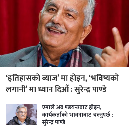
‘इतिहासको ब्याज’ मा होइन, ‘भविष्यको
लगानी’ मा ध्यान दिऔं : सुरेन्द्र पाण्डे
एमाले अब षडयन्त्रबाट होइन,
कार्यकर्ताको भावनाबाट चल्नुपर्छ :
सुरेन्द्र पाण्डे