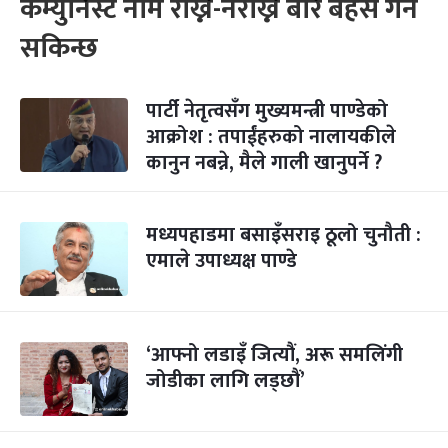
कम्युनिस्ट नाम राख्ने-नराख्ने बारे बहस गर्न
सकिन्छ
पार्टी नेतृत्वसँग मुख्यमन्त्री पाण्डेको
आक्रोश : तपाईंहरुको नालायकीले
कानुन नबन्ने, मैले गाली खानुपर्ने ?
मध्यपहाडमा बसाइँसराइ ठूलो चुनौती :
एमाले उपाध्यक्ष पाण्डे
‘आफ्नो लडाइँ जित्यौं, अरू समलिंगी
जोडीका लागि लड्छौं’