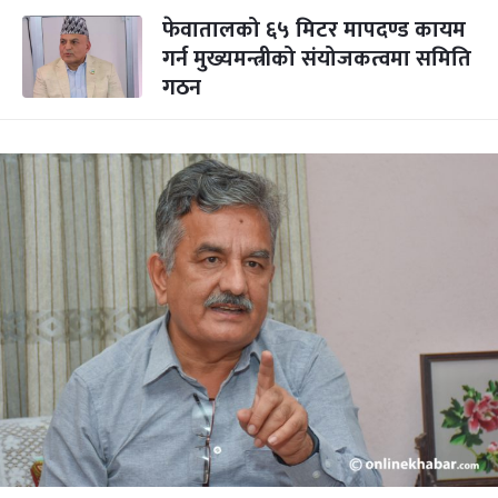
फेवातालको ६५ मिटर मापदण्ड कायम
गर्न मुख्यमन्त्रीको संयोजकत्वमा समिति
गठन