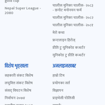
gold cup
चालीस मुनिका चालीस- २०८३
Nepal Super League -
- छनोट मनोनयन फर्म
2080
चालीस मुनिका चालीस- २०८२
चालीस मुनिका चालीस- २०८१
मेरो कथा
फ्रन्टलाइन हिरोज्
प्रीति टु युनिकोड कन्भर्टर
युनिकोड टु प्रीति कन्भर्टर
विशेष शृङ्खला
अनलाइनखबर
सहकारी संकट विशेष
हाम्रो टिम
लघुवित्त संकट विशेष
प्रयोगका सर्त
संसद् विघटन विशेष
विज्ञापन
निर्वाचन २०७४
प्राइभेसी पोलिसी