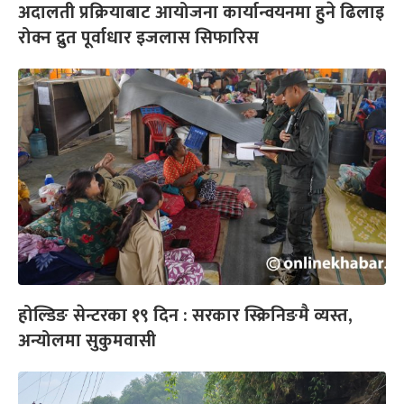
अदालती प्रक्रियाबाट आयोजना कार्यान्वयनमा हुने ढिलाइ
रोक्न द्रुत पूर्वाधार इजलास सिफारिस
होल्डिङ सेन्टरका १९ दिन : सरकार स्क्रिनिङमै व्यस्त,
अन्योलमा सुकुमवासी