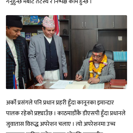
गर्नुहुन्छ मबाट तटस्थ र निष्पक्ष काम हुन्छ ।’
अर्को प्रसंगले पनि प्रधान प्रहरी हुँदा कानूनका इमान्दार
पालक रहेको प्रष्ट्याउँछ । काठमाडौंकै डीएसपी हुँदा प्रधानले
जुवातास विरुद्ध अपरेशन चलाए । त्यो अपरेशनमा उच्च