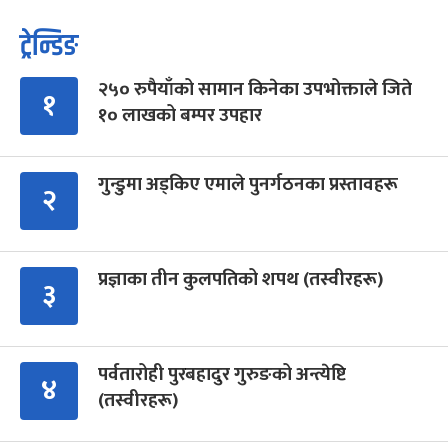
ट्रेन्डिङ
२५० रुपैयाँको सामान किनेका उपभोक्ताले जिते
१
१० लाखको बम्पर उपहार
गुन्डुमा अड्किए एमाले पुनर्गठनका प्रस्तावहरू
२
प्रज्ञाका तीन कुलपतिको शपथ (तस्वीरहरू)
३
पर्वतारोही पुरबहादुर गुरुङको अन्त्येष्टि
४
(तस्वीरहरू)