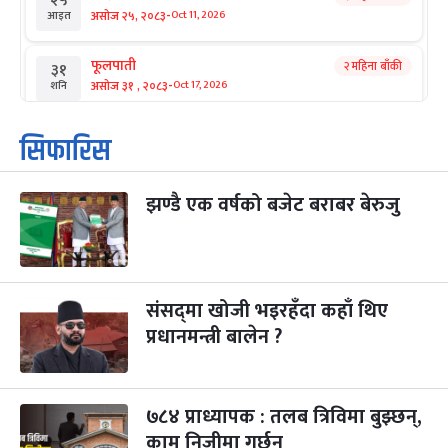
२५
-
असोज २५, २०८३
Oct 11, 2026
आइत
फूलपाती
२ महिना बाँकी
३१
-
असोज ३१ , २०८३
Oct 17, 2026
शनि
कार्तिक सङ्क्रान्ति
२ महिना बाँकी
१
सिफारिस
-
कार्तिक १, २०८३
Oct 18, 2026
आइत
झण्डै एक वर्षको बजेट बराबर बेरुजु
महानवमी
२ महिना बाँकी
३
-
कार्तिक ३, २०८३
Oct 20, 2026
मंगल
विजयादशमी
२ महिना बाँकी
४
-
कार्तिक ४, २०८३
Oct 21, 2026
बुध
संसद्‌मा खोजी भइरहँदा कहाँ थिए
प्रधानमन्त्री बालेन ?
पापा‌ङ्कुशा एकादशी व्रत
२ महिना बाँकी
५
-
कार्तिक ५, २०८३
Oct 22, 2026
बिहि
७८४ प्राध्यापक : तलब त्रिविमा बुझ्छन्,
कुकुर तिहार
३ महिना बाँकी
२२
-
कार्तिक २२, २०८३
काम निजीमा गर्छन्
Nov 8, 2026
आइत