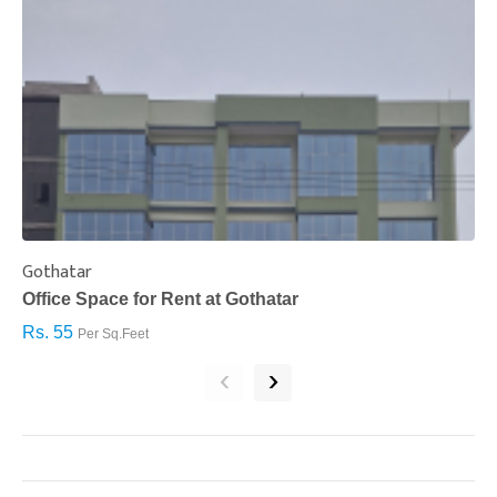
Gothatar
S
Office Space for Rent at Gothatar
H
Rs. 55
R
Per Sq.Feet
‹
›