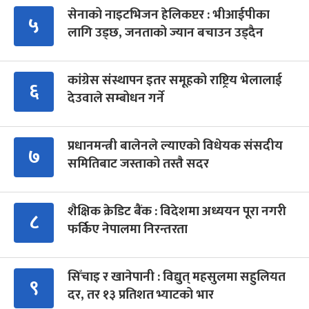
सेनाको नाइटभिजन हेलिकप्टर : भीआईपीका
५
लागि उड्छ, जनताको ज्यान बचाउन उड्दैन
कांग्रेस संस्थापन इतर समूहको राष्ट्रिय भेलालाई
६
देउवाले सम्बोधन गर्ने
प्रधानमन्त्री बालेनले ल्याएको विधेयक संसदीय
७
समितिबाट जस्ताको तस्तै सदर
शैक्षिक क्रेडिट बैंक : विदेशमा अध्ययन पूरा नगरी
८
फर्किए नेपालमा निरन्तरता
सिँचाइ र खानेपानी : विद्युत् महसुलमा सहुलियत
९
दर, तर १३ प्रतिशत भ्याटको भार