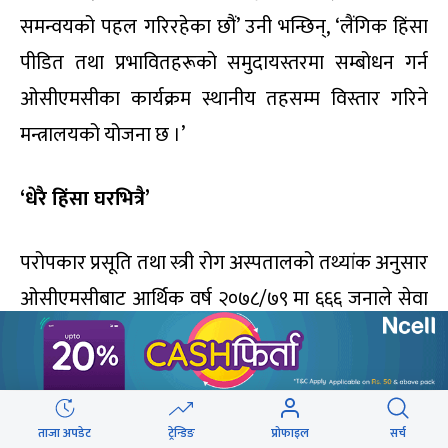
समन्वयको पहल गरिरहेका छौं’ उनी भन्छिन्, ‘लैंगिक हिंसा
पीडित तथा प्रभावितहरूको समुदायस्तरमा सम्बोधन गर्न
ओसीएमसीका कार्यक्रम स्थानीय तहसम्म विस्तार गरिने
मन्त्रालयको योजना छ ।’
‘धेरै हिंसा घरभित्रै’
परोपकार प्रसूति तथा स्त्री रोग अस्पतालको तथ्यांक अनुसार
ओसीएमसीबाट आर्थिक वर्ष २०७८/७९ मा ६६६ जनाले सेवा
लिएका छन् । जसमध्ये ५ वर्षमुनिका २३ जना, ६ देखि १०
वर्षसम्मका ५३ जना, १० देखि १८ वर्षका ३४८ जना, १५ देखि
५९ वर्षसम्मका २४५ जना र ६० वर्षभन्दा माथिका ३ जना
ताजा अपडेट
ट्रेन्डिङ
प्रोफाइल
सर्च
पीडित छन् । जसमा यौनजन्य दुर्व्यवहार भोगेका ६३६ जना,