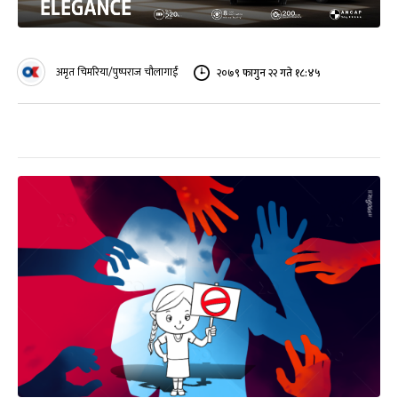
अमृत चिमरिया/पुष्पराज चौलागाईं
२०७९ फागुन २२ गते १८:४५