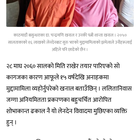
काठमाडौं बसुन्धराका डा. चन्द्रमणि खनाल र उनकी पत्नी शान्ता खनाल । २०५०
सालताकाको १६ लाखको लेनदेनबाट सुरु भएको मुद्दामामिलाको झमेलाले उनीहरूलाई
अहिले पनि छाडेको छैन ।
२८ माघ २०६० सालको मिति राखेर तयार पारिएको सो
कागजका कारण आफूले १५ वर्षदेखि अनाहकमा
मुद्दामामिला व्यहोर्नुपरेको खनाल बताउँछिन् । ललितानिवास
जग्गा अनियमितता प्रकरणका बहुचर्चित आरोपित
शोभाकान्त ढकाल नै यो लेनदेन विवादमा मुछिएका व्यक्ति
हुन् ।