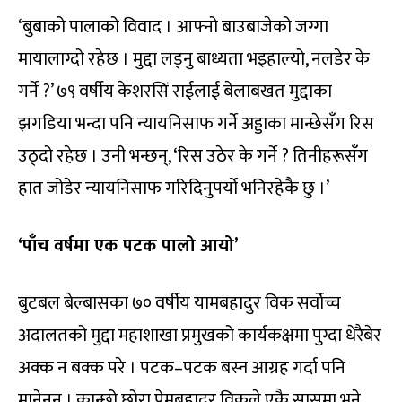
‘बुबाको पालाको विवाद । आफ्नो बाउबाजेको जग्गा
मायालाग्दो रहेछ । मुद्दा लड्नु बाध्यता भइहाल्यो, नलडेर के
गर्ने ?’ ७९ वर्षीय केशरसिं राईलाई बेलाबखत मुद्दाका
झगडिया भन्दा पनि न्यायनिसाफ गर्ने अड्डाका मान्छेसँग रिस
उठ्दो रहेछ । उनी भन्छन्, ‘रिस उठेर के गर्ने ? तिनीहरूसँग
हात जोडेर न्यायनिसाफ गरिदिनुपर्यो भनिरहेकै छु ।’
‘पाँच वर्षमा एक पटक पालो आयो’
बुटबल बेल्बासका ७० वर्षीय यामबहादुर विक सर्वोच्च
अदालतको मुद्दा महाशाखा प्रमुखको कार्यकक्षमा पुग्दा धेरैबेर
अक्क न बक्क परे । पटक–पटक बस्न आग्रह गर्दा पनि
मानेनन् । कान्छो छोरा प्रेमबहादुर विकले एकै सासमा भने,