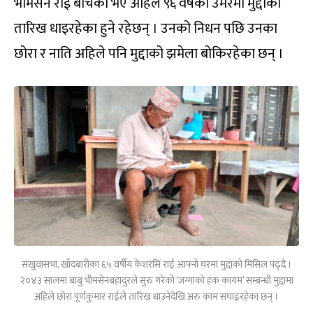
भीमसेन राई बाँचेको भए अहिले ९६ वर्षको उमेरमा मुद्दाको
तारिख धाइरहेका हुने रहेछन् । उनको निधन पछि उनका
छोरा र नाति अहिले पनि मुद्दाको झमेला बोकिरहेका छन् ।
संखुवासभा, खाँदबारीका ६५ वर्षीय केशरसिं राई आफ्नो घरमा मुद्दाको मिसिल पढ्दै ।
२०४३ सालमा बाबु भीमसेनबहादुरले सुरु गरेको ‘जग्गाको हक कायम’ सम्बन्धी मुद्दामा
अहिले छोरा पूर्णकुमार राईले तारिख धाउनेदेखि अरु काम सघाइरहेका छन् ।