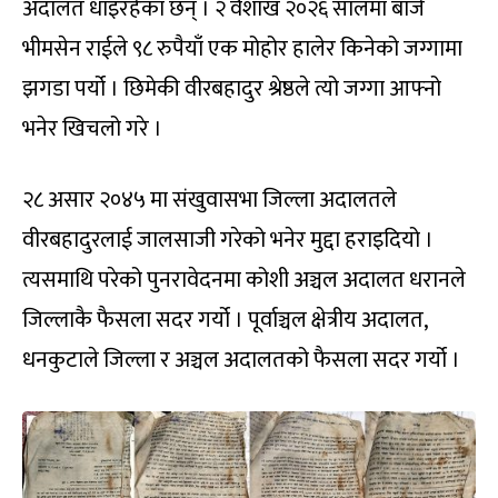
अदालत धाइरहेका छन् । २ वैशाख २०२६ सालमा बाजे
भीमसेन राईले ९८ रुपैयाँ एक मोहोर हालेर किनेको जग्गामा
झगडा पर्यो । छिमेकी वीरबहादुर श्रेष्ठले त्यो जग्गा आफ्नो
भनेर खिचलो गरे ।
२८ असार २०४५ मा संखुवासभा जिल्ला अदालतले
वीरबहादुरलाई जालसाजी गरेको भनेर मुद्दा हराइदियो ।
त्यसमाथि परेको पुनरावेदनमा कोशी अञ्चल अदालत धरानले
जिल्लाकै फैसला सदर गर्यो । पूर्वाञ्चल क्षेत्रीय अदालत,
धनकुटाले जिल्ला र अञ्चल अदालतको फैसला सदर गर्यो ।