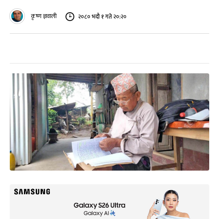
कृष्ण ज्ञवाली
२०८० भदौ १ गते २०:२०