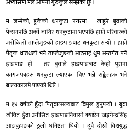
अभ्यासमा मैले आफ्नो गुरुकुल सम्झेको छु ।
म जन्मेको, हुर्केको धनकुटा नगरमा । लाहुरे बुवाको
पेन्सनपछि अर्को जागिर धनकुटामा भएपछि हाम्रो परिवारको
जरोकिलो ताप्लेजुङको हाङपाङबाट धनकुटा सर्‍यो । हाम्रो
पैतृक थातथलो भने ताप्लेजुङको आठराई थुम अन्तर्गत पर्ने
हाङपाङ हो । तर बुवाले हाङपाङबाट केही पुराना
कागजपत्रहरू धनकुटा ल्याएका थिए भन्ने सङ्केतहरू भने
बाल्यकालमै पाएको थिएँ ।
म १४ वर्षको हुँदा पितृवात्सल्यबाट विमुख हुनुपर्‍यो । बुवा
जीवित हुँदा उनीसित हाङपाङनिवासी क्याप्टेन खड्गेन्द्रसिंह
आङबुहाङको ठूलो घनिष्ठता थियो । दुवै दोस्रो विश्वयुद्ध