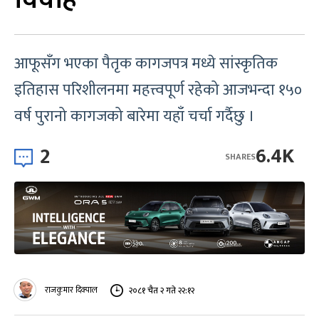
आफूसँग भएका पैतृक कागजपत्र मध्ये सांस्कृतिक
इतिहास परिशीलनमा महत्त्वपूर्ण रहेको आजभन्दा १५०
वर्ष पुरानो कागजको बारेमा यहाँ चर्चा गर्दैछु ।
2
6.4K
SHARES
राजकुमार दिक्पाल
२०८१ चैत २ गते २२:१२