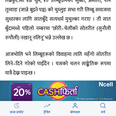
लेब्रेकुटीमा १७ थुम, १० लिम्बूवानका सुब्बा, अमाली, पान
तुम्याङ (जान्ने बुझ्ने पञ्च) को चुम्लुङ सभा गरी लिम्बू समाजमा
सुधारका लागि सातबुँदे सत्यधर्म मुचुल्का गराए । ती सात
बुँदामध्ये पहिलो नम्बरमा ‘छोरी–चेलीको सोतरीत (सुनौली
रुपौली) नखानू नलिनू’ भन्ने उल्लेख छ ।
आजभोलि भने लिम्बूहरूको विवाहमा त्यति महँगो सोतरीत
लिने–दिने गरेको पाइँदैन । यसको चलन साङ्केतिक रूपमा
मात्रै देख्न पाइन्छ ।
सप्ताहान्त
इको कविताको पहिलो पहर
ताजा अपडेट
ट्रेन्डिङ
प्रोफाइल
सर्च