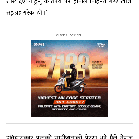
राखिदिएका हुन्, कतिपय भने हामीले मिहिनेत गरेर खोजी
सङ्ग्रह गरेका हौं ।’
इतिहासकार पन्तको सामीप्यताको प्रेरणा भने मैले नेपाल