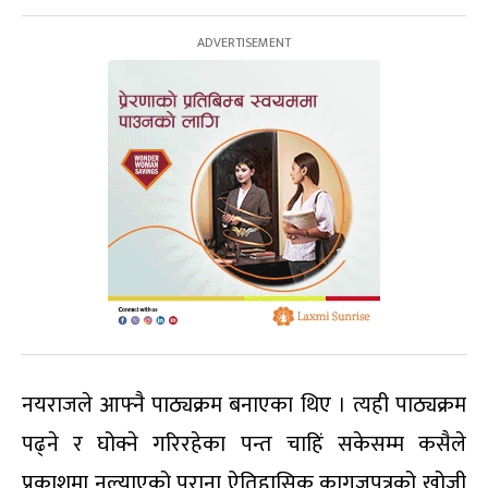
नयराजले आफ्नै पाठ्यक्रम बनाएका थिए । त्यही पाठ्यक्रम
पढ्ने र घोक्ने गरिरहेका पन्त चाहिं सकेसम्म कसैले
प्रकाशमा नल्याएको पुराना ऐतिहासिक कागजपत्रको खोजी