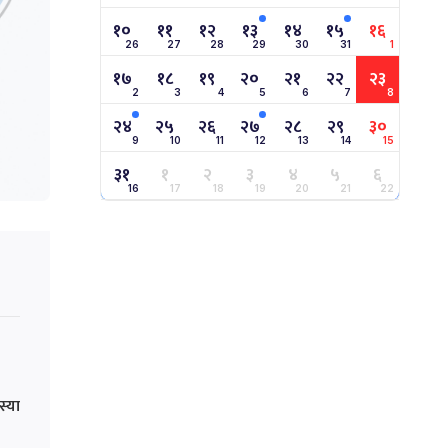
१०
११
१२
१३
१४
१५
१६
26
27
28
29
30
31
1
१७
१८
१९
२०
२१
२२
२३
2
3
4
5
6
7
8
२४
२५
२६
२७
२८
२९
३०
9
10
11
12
13
14
15
३१
१
२
३
४
५
६
16
17
18
19
20
21
22
स्या