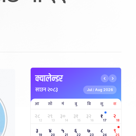
क्यालेन्डर
साउन २०८३
Jul
Aug 2026
/
आ
सो
मं
बु
बि
शु
श
२८
२९
३०
३१
३२
१
२
12
13
14
15
16
17
18
३
४
५
६
७
८
९
19
20
21
22
23
24
25