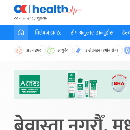
२२ साउन २०८३, शुक्रबार
विशेषज्ञ डाक्टर
रोग अनुसार छान्नुहोस
हेल
अल्जाइमर
आयुर्वेद
इन्डोक्राइन (हर्मोन रोग)
बेवास्ता नगरौँ, म