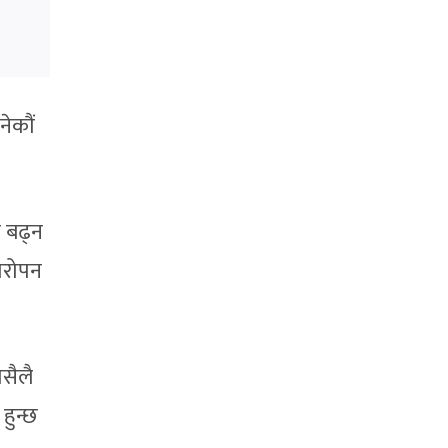
नेकौं
े बढ्न
यारोपन
सैलै
हुन्छ