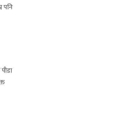
न पनि
ा पीडा
्त