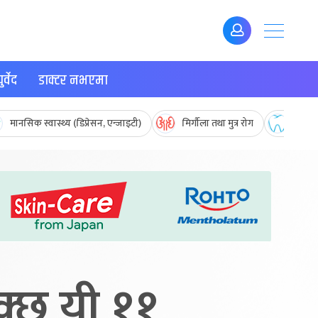
र्वेद
डाक्टर नभएमा
मानसिक स्वास्थ्य (डिप्रेसन, एन्जाइटी)
मिर्गौला तथा मुत्र रोग
मुख तथ
सक्छ यी ११