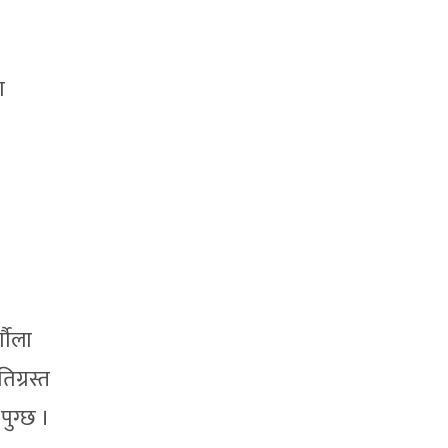
ा
्गौला
िग्रस्त
पुग्छ ।