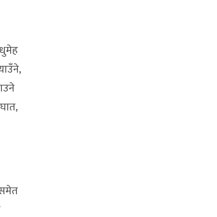
धुमेह
ाउँने,
ाउने
यघात,
 समेत
ा