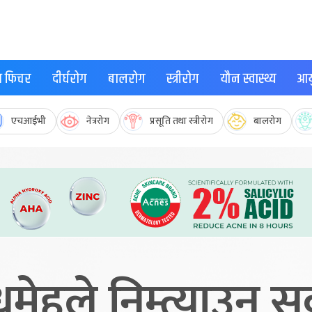
्थ फिचर
दीर्घरोग
बालरोग
स्त्रीरोग
यौन स्वास्थ्य
आयु
एचआईभी
नेत्ररोग
प्रसूति तथा स्त्रीरोग
बालरोग
धुमेहले निम्त्याउन 