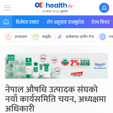
२२ साउन २०८३, शुक्रबार
विशेषज्ञ डाक्टर
रोग अनुसार छान्नुहोस
हेल्थ फिचर
अल्जाइमर
आयुर्वेद
इन्डोक्राइन (हर्मोन रोग)
एच
नेपाल औषधि उत्पादक संघको
नयाँ कार्यसमिति चयन, अध्यक्षमा
अधिकारी