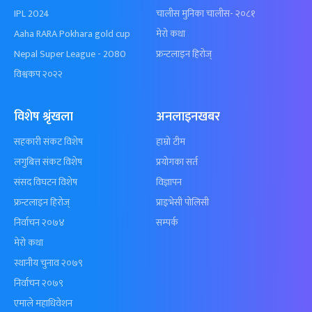
IPL 2024
चालीस मुनिका चालीस- २०८१
Aaha RARA Pokhara gold cup
मेरो कथा
Nepal Super League - 2080
फ्रन्टलाइन हिरोज्
विश्वकप २०२२
विशेष श्रृंखला
अनलाइनखबर
सहकारी संकट विशेष
हाम्रो टीम
लगुबित्त संकट विशेष
प्रयोगका सर्त
संसद विघटन विशेष
विज्ञापन
फ्रन्टलाइन हिरोज्
प्राइभेसी पोलिसी
निर्वाचन २०७४
सम्पर्क
मेरो कथा
स्थानीय चुनाव २०७९
निर्वाचन २०७९
एमाले महाधिवेशन