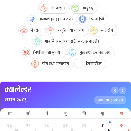
अल्जाइमर
आयुर्वेद
इन्डोक्राइन (हर्मोन रोग)
एचआईभी
नेत्ररोग
प्रसूति तथा स्त्रीरोग
बालरोग
मानसिक स्वास्थ्य (डिप्रेसन, एन्जाइटी)
मिर्गौला तथा मुत्र रोग
मुख तथा दन्त स्वास्थ्य
योग तथा प्राणायाम
हेपटाइटिस
क्यालेन्डर
साउन २०८३
Jul
Aug 2026
/
आ
सो
मं
बु
बि
शु
श
२८
२९
३०
३१
३२
१
२
12
13
14
15
16
17
18