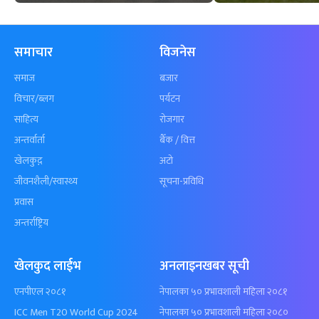
समाचार
विजनेस
समाज
बजार
विचार/ब्लग
पर्यटन
साहित्य
रोजगार
अन्तर्वार्ता
बैँक / वित्त
खेलकुद़़
अटो
जीवनशैली/स्वास्थ्य
सूचना-प्रविधि
प्रवास
अन्तर्राष्ट्रिय
खेलकुद लाईभ
अनलाइनखबर सूची
एनपीएल २०८१
नेपालका ५० प्रभावशाली महिला २०८१
ICC Men T20 World Cup 2024
नेपालका ५० प्रभावशाली महिला २०८०