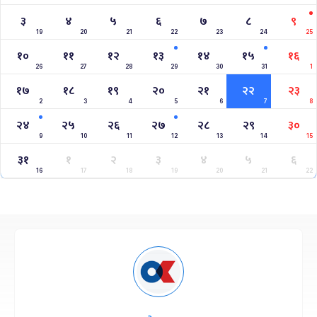
३
४
५
६
७
८
९
19
20
21
22
23
24
25
१०
११
१२
१३
१४
१५
१६
26
27
28
29
30
31
1
१७
१८
१९
२०
२१
२२
२३
2
3
4
5
6
7
8
२४
२५
२६
२७
२८
२९
३०
9
10
11
12
13
14
15
३१
१
२
३
४
५
६
16
17
18
19
20
21
22