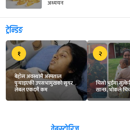
अध्ययन
ट्रेन्डिङ
१
२
बेहोस अवस्थामै अस्पताल
पुर्‍याइएकी उपसभामुखको सुगर
चिसो भुइँमा सुत्
लेबल एकदमै कम
खान्छ, भोकले चिच्
वेबस्टोरिज