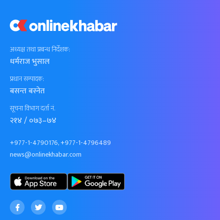
अध्यक्ष तथा प्रबन्ध निर्देशक:
धर्मराज भुसाल
प्रधान सम्पादक:
बसन्त बस्नेत
सूचना विभाग दर्ता नं.
२१४ / ०७३–७४
+977-1-4790176, +977-1-4796489
news@onlinekhabar.com