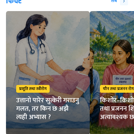
फिचर
सबै
प्रसूति तथा स्त्रीरोग
यौन तथा प्रजनन रोग
उत्तानो पारेर सुत्केरी गराउनु
किशोर–किशो
गलत, तर किन छ अझै
तथा प्रजनन शि
त्यही अभ्यास ?
अत्यावश्यक छ