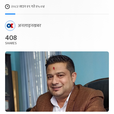
२०८२ साउन १९ गते १५:०४
अनलाइनखबर
408
SHARES