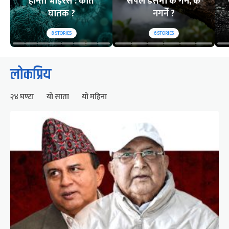
हान्ता भाइरस : कति
सर्पले डसेमा के गर्ने, के
घातक ?
नगर्ने ?
8
STORIES
6
STORIES
लोकप्रिय
२४ घण्टा
यो साता
यो महिना