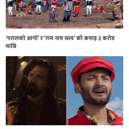
‘परालको आगो’ र ‘राम नाम सत्य’ को कमाइ ३ करोड
माथि