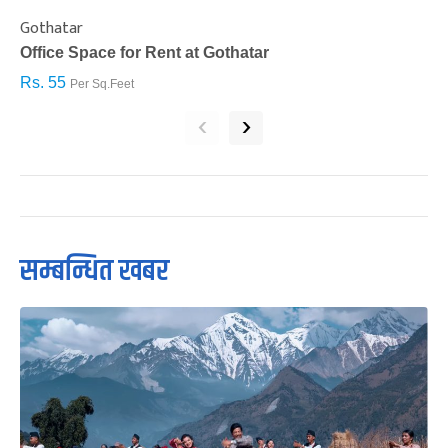
Gothatar
S
Office Space for Rent at Gothatar
H
Rs. 55
R
Per Sq.Feet
‹
›
सम्बन्धित खबर