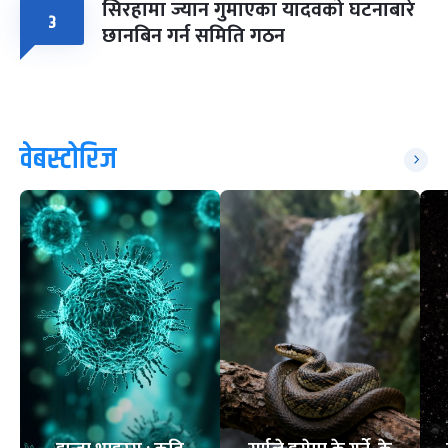
सिरहामा ज्यान गुमाएका यादवको घटनाबारे
३
छानबिन गर्न समिति गठन
वेबस्टोरिज