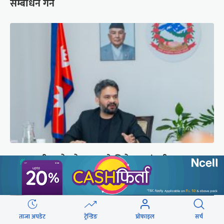
सम्बोधन गर्ने
प्रधानमन्त्री बालेनले ल्याएको विधेयक संसदीय
समितिबाट जस्ताको तस्तै सदर
ताजा अपडेट
ट्रेन्डिङ
प्रोफाइल
सर्च