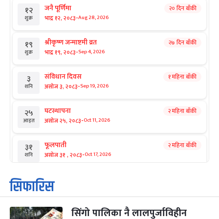
जनै पूर्णिमा
२० दिन बाँकी
१२
-
भाद्र १२, २०८३
Aug 28, 2026
शुक्र
श्रीकृष्ण जन्माष्टमी व्रत
२७ दिन बाँकी
१९
-
भाद्र १९, २०८३
Sep 4, 2026
शुक्र
संविधान दिवस
१ महिना बाँकी
३
-
असोज ३, २०८३
Sep 19, 2026
शनि
घटस्थापना
२ महिना बाँकी
२५
-
असोज २५, २०८३
Oct 11, 2026
आइत
फूलपाती
२ महिना बाँकी
३१
-
असोज ३१ , २०८३
Oct 17, 2026
शनि
कार्तिक सङ्क्रान्ति
२ महिना बाँकी
१
सिफारिस
-
कार्तिक १, २०८३
Oct 18, 2026
आइत
सिंगो पालिका नै लालपुर्जाविहीन
महानवमी
२ महिना बाँकी
३