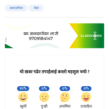
बक्सअफिस
मोहर
यो खबर पढेर तपाईलाई कस्तो महसुस भयो ?
95%
0%
0%
0%
खुसी
दुःखी
अचम्मित
उत्साहित