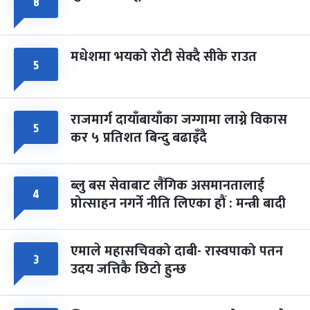
८
मधेशमा भयको रोटी सेक्दै सीके राउत
५
राजमार्ग दायाँबायाँका जग्गामा लाग्ने विकास
५
कर ५ प्रतिशत बिन्दु बढाइँदै
ब्लु बस सेवाबाट लैंगिक असमानतालाई
४
प्रोत्साहन नगर्ने नीति लिएका हौं : मन्त्री बादी
एमाले महासचिवको दाबी- रास्वपाको पतन
३
उदय जत्तिकै छिटो हुन्छ