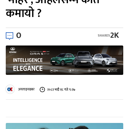
कमायो ?
0
2K
SHARES
अनलाइनखबर
२०८२ भदौ १८ गते ९:२७