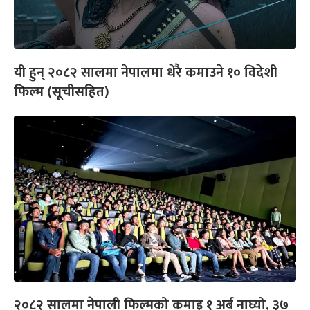
यी हुन् २०८२ सालमा नेपालमा धेरै कमाउने १० विदेशी
फिल्म (सूचीसहित)
२०८२ सालमा नेपाली फिल्मको कमाइ १ अर्ब नाघ्यो, ३७