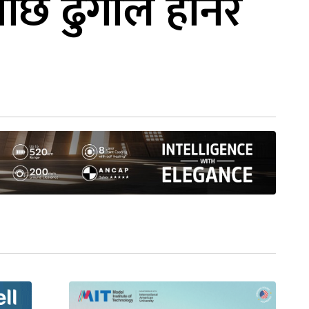
ि ढुंगाले हानेर