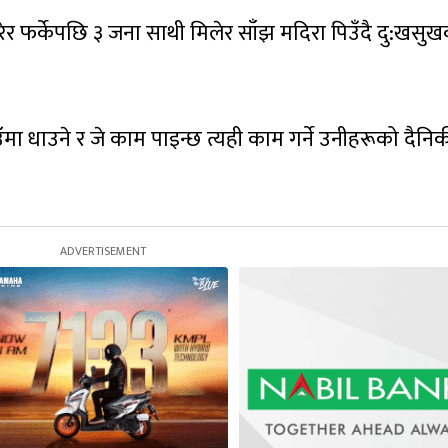
ेर फर्केपछि ३ जना साथी मिलेर साँझ मदिरा पिउँदै दु:खसु
ा धाउने र जे काम पाइन्छ त्यही काम गर्ने उनीहरूको दैनिक