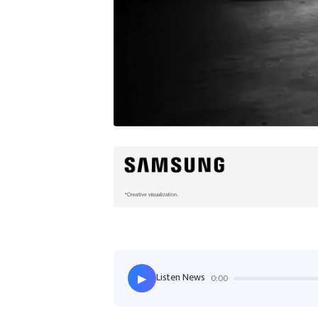
Listen News
0:00
▶