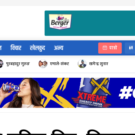
न
विचार
खेलकुद
अन्य
पात्रो
पुरबहादुर गुरुङ
एमाले-संकट
खगेन्द्र सुनार