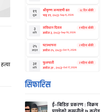
श्रीकृष्ण जन्माष्टमी व्रत
२८ दिन बाँकी
१९
-
भाद्र १९, २०८३
Sep 4, 2026
शुक्र
संविधान दिवस
१ महिना बाँकी
३
-
असोज ३, २०८३
Sep 19, 2026
शनि
घटस्थापना
२ महिना बाँकी
२५
-
असोज २५, २०८३
Oct 11, 2026
आइत
फूलपाती
 हत्या
२ महिना बाँकी
३१
-
असोज ३१ , २०८३
Oct 17, 2026
शनि
कार्तिक सङ्क्रान्ति
२ महिना बाँकी
१
सिफारिस
-
कार्तिक १, २०८३
Oct 18, 2026
आइत
महानवमी
२ महिना बाँकी
३
-
कार्तिक ३, २०८३
Oct 20, 2026
मंगल
ई–बिडिङ प्रकरण : विक्रम
पाण्डेको कम्पनीले ७ करोड