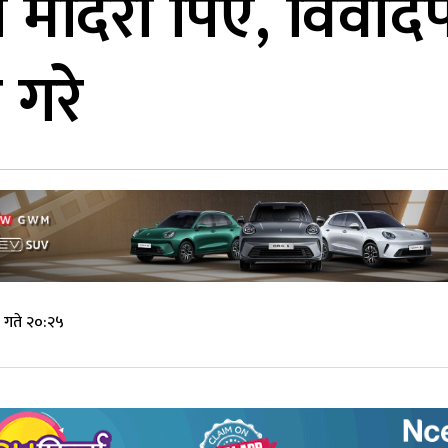
 मदिरा पिए, विवादपछ
 गरे
 गते २०:२५