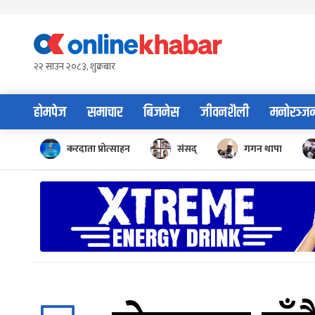
Skip
to
content
२२ साउन २०८३, शुक्रबार
होमपेज
समाचार
बिजनेस
जीवनशैली
मनोरञ्ज
करदाता प्रोत्साहन
संसद्
गगन थापा