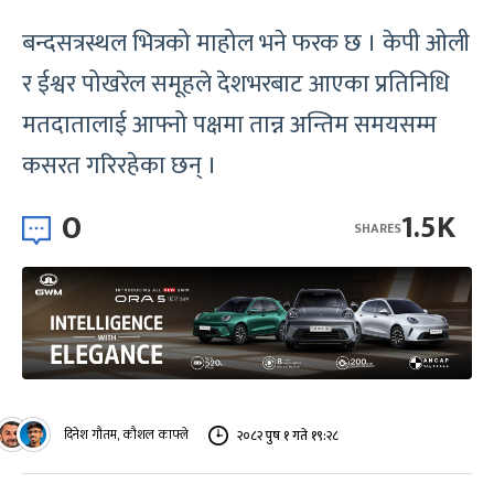
बन्दसत्रस्थल भित्रको माहोल भने फरक छ । केपी ओली
र ईश्वर पोखरेल समूहले देशभरबाट आएका प्रतिनिधि
मतदातालाई आफ्नो पक्षमा तान्न अन्तिम समयसम्म
कसरत गरिरहेका छन् ।
0
1.5K
SHARES
दिनेश गौतम, कौशल काफ्ले
२०८२ पुष १ गते १९:२८