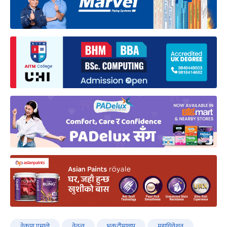
नेकपा एमाले
नेतृत्व
भृकुटीमण्डप
महाधिवेशन