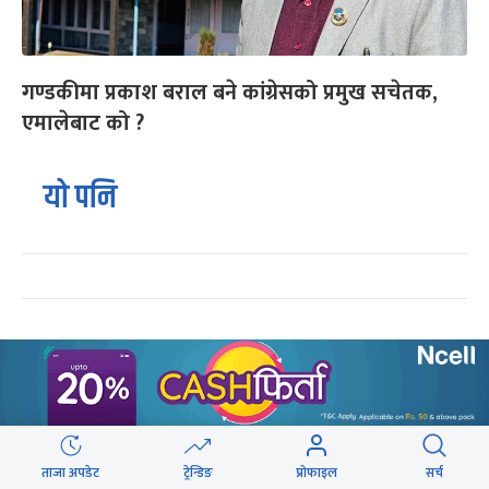
गण्डकीमा प्रकाश बराल बने कांग्रेसको प्रमुख सचेतक,
एमालेबाट को ?
यो पनि
ट्रेन्डिङ
२५० रुपैयाँको सामान किनेका उपभोक्ताले जिते
१
१० लाखको बम्पर उपहार
ताजा अपडेट
ट्रेन्डिङ
प्रोफाइल
सर्च