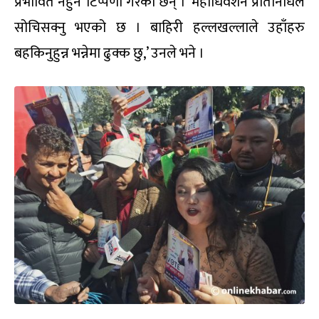
प्रभावित नहुने’ टिप्पणी गरेका छन् । ‘महाधिवेशन प्रतिनिधिले
सोचिसक्नु भएको छ । बाहिरी हल्लखल्लाले उहाँहरु
बहकिनुहुन्न भन्नेमा ढुक्क छु,’ उनले भने ।