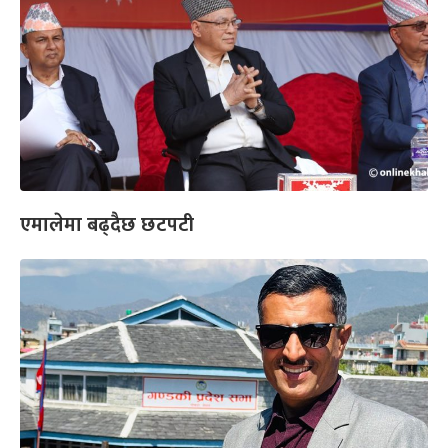
एमालेमा बढ्दैछ छटपटी