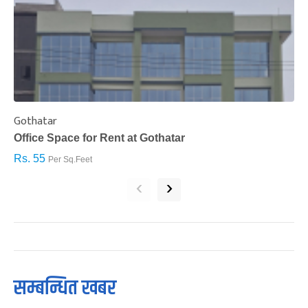
Gothatar
S
Office Space for Rent at Gothatar
H
Rs. 55
R
Per Sq.Feet
‹
›
सम्बन्धित खबर