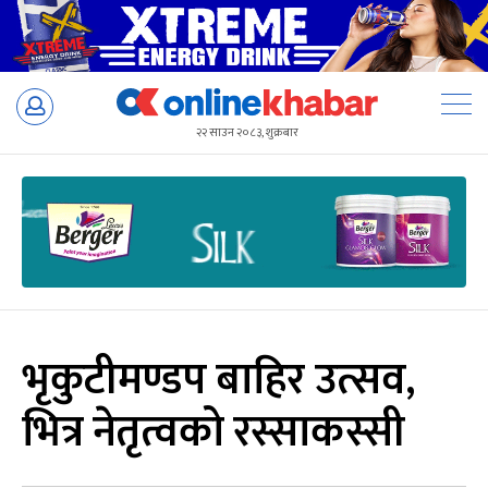
Skip
to
२२ साउन २०८३, शुक्रबार
content
भृकुटीमण्डप बाहिर उत्सव,
भित्र नेतृत्वको रस्साकस्सी