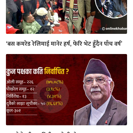
‘बस कमरेड रेलिमाई मानेर हर्ष, फेरि भेट हुँदैन पाँच वर्ष’