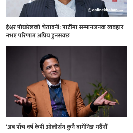
ईश्वर पोखरेलको चेतावनी: पार्टीमा सम्मानजनक व्यवहार
नभए परिणाम अप्रिय हुनसक्छ
‘अब पाँच वर्ष केपी ओलीसँग कुनै बार्गेनिङ गर्दैनौं’