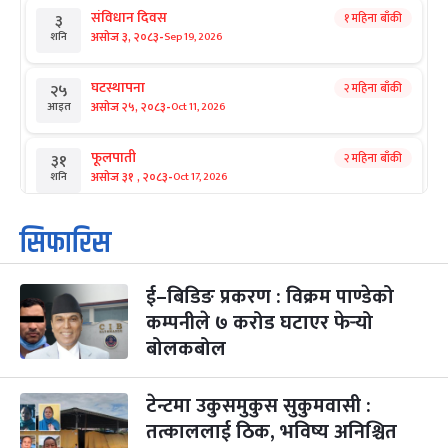
संविधान दिवस
१ महिना बाँकी
३
-
असोज ३, २०८३
Sep 19, 2026
शनि
घटस्थापना
२ महिना बाँकी
२५
-
असोज २५, २०८३
Oct 11, 2026
आइत
फूलपाती
२ महिना बाँकी
३१
-
असोज ३१ , २०८३
Oct 17, 2026
शनि
कार्तिक सङ्क्रान्ति
२ महिना बाँकी
१
सिफारिस
-
कार्तिक १, २०८३
Oct 18, 2026
आइत
ई–बिडिङ प्रकरण : विक्रम पाण्डेको
महानवमी
२ महिना बाँकी
३
-
कम्पनीले ७ करोड घटाएर फेर्‍यो
कार्तिक ३, २०८३
Oct 20, 2026
मंगल
बोलकबोल
विजयादशमी
२ महिना बाँकी
४
-
कार्तिक ४, २०८३
Oct 21, 2026
बुध
टेन्टमा उकुसमुकुस सुकुमवासी :
तत्काललाई ठिक, भविष्य अनिश्चित
पापा‌ङ्कुशा एकादशी व्रत
२ महिना बाँकी
५