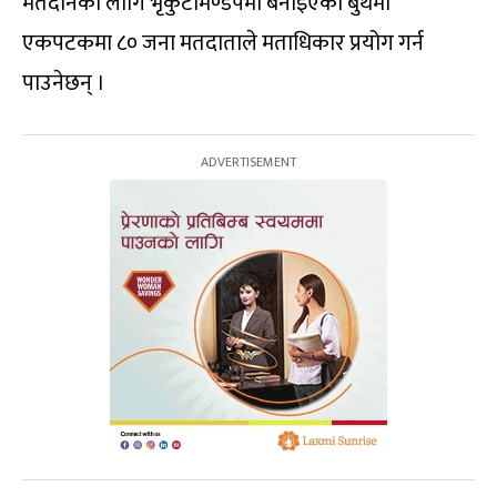
मतदानका लागि भृकुटीमण्डपमा बनाइएको बुथमा
एकपटकमा ८० जना मतदाताले मताधिकार प्रयोग गर्न
पाउनेछन् ।