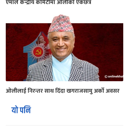
एमाले केन्द्रीय कमिटीमा ओलीको एकछत्र
ओलीलाई निरन्तर साथ दिँदा खगराजसामु अर्को अवसर
यो पनि