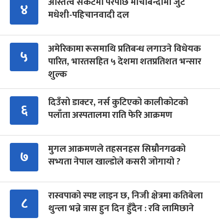
अस्तित्व संकटमा परेपछि मोर्चाबन्दीमा जुटे
४
मधेशी-पहिचानवादी दल
अमेरिकामा रूसमाथि प्रतिबन्ध लगाउने विधेयक
५
पारित, भारतसहित ५ देशमा शतप्रतिशत भन्सार
शुल्क
दिउँसो डाक्टर, नर्स कुटिएको कालीकोटको
६
पलाँता अस्पतालमा राति फेरि आक्रमण
मुगल आक्रमणले तहसनहस सिम्रौनगढको
७
सभ्यता नेपाल खाल्डोले कसरी जोगायो ?
रास्वपाको स्पष्ट लाइन छ, निजी क्षेत्रमा कतिबेला
८
थुन्ला भन्ने त्रास हुन दिन हुँदैन : रवि लामिछाने