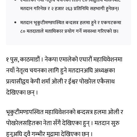
एमालेको नयाँ नेतृत्व चयनका लागि ८० विद्युतीय मेसिनबाट
मतदान गरिनेछ र २ हजार २६३ प्रतिनिधि सहभागी हुनेछन्।
मतदान भृकुटीमण्डपस्थित बन्दसत्र हलमा हुने र एकपटकमा
८० मतदाताले मताधिकार प्रयोग गर्ने व्यवस्था गरिएको छ।
१ पुस, काठमाडौं । नेकपा एमालेको एघारौं महाधिवेशनमा
नयाँ नेतृत्व चयनका लागि हुने मतदानअघि अध्यक्षका
प्रत्यासीद्वय केपी शर्मा ओली र ईश्वर पोखरेल एकैसाथ
देखिएका छन् ।
भृकुटीमण्डपस्थित महाधिवेशनको बन्दसत्र हलमा ओली र
पोखरेलसहितका नेता सँगै देखिएका हुन् । मतदान सुरु
हुनुअघि दुवै गम्भीर मुद्रामा देखिएका छन् ।