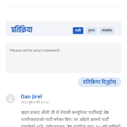
प्रतिक्रिया
भर्खरै
पुराना
लोकप्रिय
प्रतिक्रिया दिनुहोस्
Dan Jirel
२०८२ पुष १ गते २०:०८
खड्ग प्रसाद ओली जी ले नेपाली कम्युनिस्ट पार्टीलाई जेष्ठ
नागरिकहरुको पार्टी भनेका थिए। तर अहिले आफ्नो पार्टी
एमालेको ६९% उम्मेदवारहरु जेष्ठ नागरिक छन्। ५० बर्ष माथिको