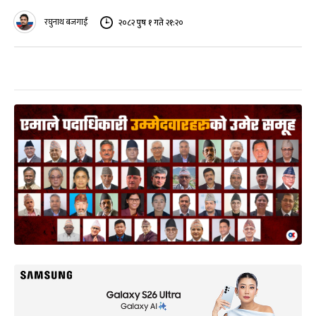
रघुनाथ बजगाईं
२०८२ पुष १ गते २१:२०