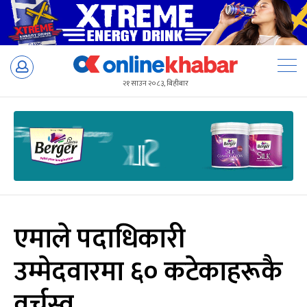
Skip
to
२१ साउन २०८३, बिहीबार
content
एमाले पदाधिकारी
उम्मेदवारमा ६० कटेकाहरूकै
वर्चस्व