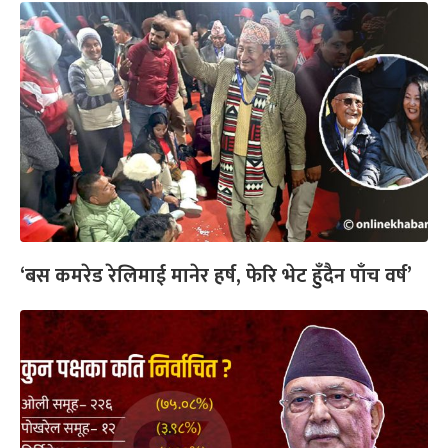
‘बस कमरेड रेलिमाई मानेर हर्ष, फेरि भेट हुँदैन पाँच वर्ष’