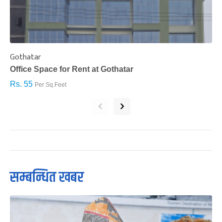
Gothatar
S
Office Space for Rent at Gothatar
H
Rs. 55
R
Per Sq.Feet
‹
›
सम्बन्धित खबर