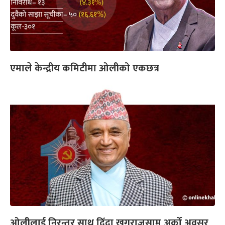
एमाले केन्द्रीय कमिटीमा ओलीको एकछत्र
ओलीलाई निरन्तर साथ दिँदा खगराजसामु अर्को अवसर