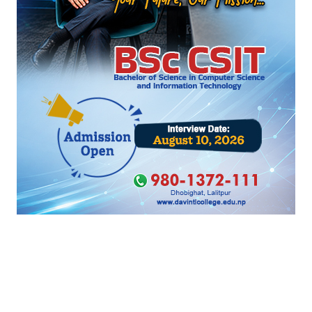
एमाले केन्द्रीय कमिटीमा ओलीको एकछत्र