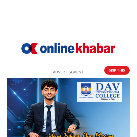
राजनीतिक रफ्तारमा एमालेका ‘मधेश कमान्डर’
SKIP THIS
ADVERTISEMENT
‘बस कमरेड रेलिमाई मानेर हर्ष, फेरि भेट हुँदैन पाँच वर्ष’