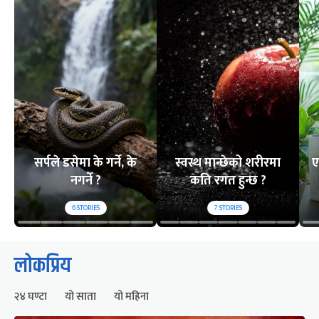
सर्पले डसेमा के गर्ने, के
स्वस्थ मान्छेको शरीरमा
ए
नगर्ने ?
कति रगत हुन्छ ?
6
STORIES
7
STORIES
लोकप्रिय
२४ घण्टा
यो साता
यो महिना