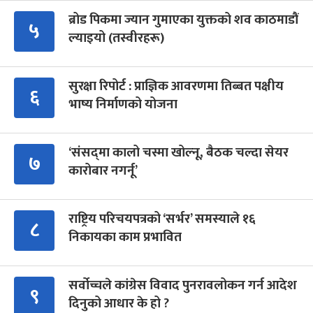
ब्रोड पिकमा ज्यान गुमाएका युक्तको शव काठमाडौं
५
ल्याइयो (तस्वीरहरू)
सुरक्षा रिपोर्ट : प्राज्ञिक आवरणमा तिब्बत पक्षीय
६
भाष्य निर्माणको योजना
‘संसद्‍मा कालो चस्मा खोल्नू, बैठक चल्दा सेयर
७
कारोबार नगर्नू’
राष्ट्रिय परिचयपत्रको ‘सर्भर’ समस्याले १६
८
निकायका काम प्रभावित
सर्वोच्चले कांग्रेस विवाद पुनरावलोकन गर्न आदेश
९
दिनुको आधार के हो ?