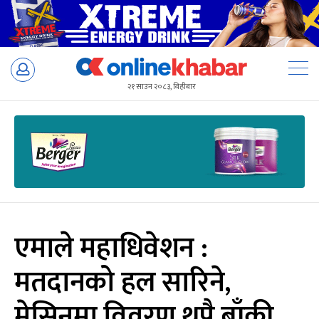
Skip
to
२१ साउन २०८३, बिहीबार
content
एमाले महाधिवेशन :
मतदानको हल सारिने,
मेसिनमा विवरण थप्नै बाँकी