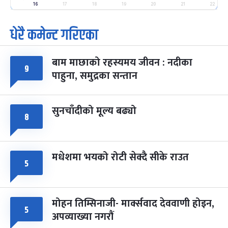
-
फाल्गुन २५, २०८३
Mar 9, 2027
मंगल
16
17
18
19
20
21
22
धेरै कमेन्ट गरिएका
पूर्णिमा व्रत
७ महिना बाँकी
७
-
चैत्र ७, २०८३
Mar 21, 2027
आइत
बाम माछाको रहस्यमय जीवन : नदीका
फागुपूर्णिमा
७ महिना बाँकी
८
९
पाहुना, समुद्रका सन्तान
-
चैत्र ८, २०८३
Mar 22, 2027
सोम
सुनचाँदीको मूल्य बढ्यो
८
मधेशमा भयको रोटी सेक्दै सीके राउत
५
मोहन तिम्सिनाजी- मार्क्सवाद देववाणी होइन,
५
अपव्याख्या नगरौं