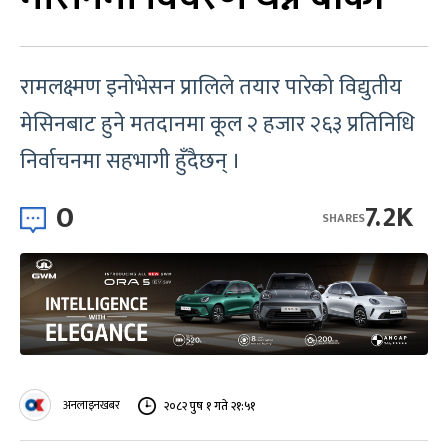
रामलक्ष्मण इनोभेसन प्रालिले तयार पारेको विद्युतीय
मेसिनबाट हुने मतदानमा कूल २ हजार २६३ प्रतिनिधि
निर्वाचनमा सहभागी हुँदैछन् ।
0
7.2K
SHARES
अनलाइनखबर
२०८२ पुष १ गते २१:५१