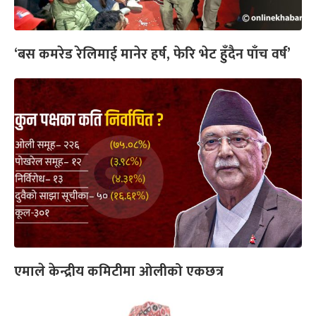
‘बस कमरेड रेलिमाई मानेर हर्ष, फेरि भेट हुँदैन पाँच वर्ष’
एमाले केन्द्रीय कमिटीमा ओलीको एकछत्र