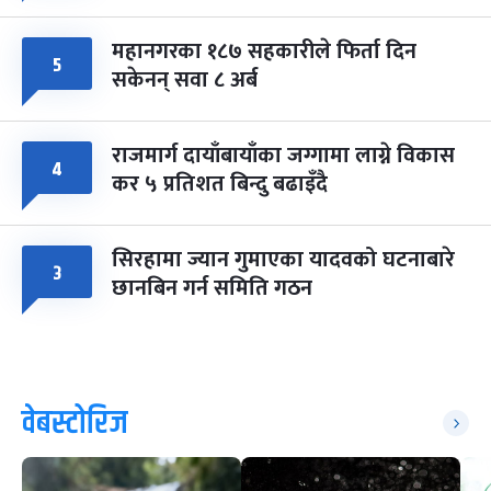
महानगरका १८७ सहकारीले फिर्ता दिन
५
सकेनन् सवा ८ अर्ब
राजमार्ग दायाँबायाँका जग्गामा लाग्ने विकास
४
कर ५ प्रतिशत बिन्दु बढाइँदै
सिरहामा ज्यान गुमाएका यादवको घटनाबारे
३
छानबिन गर्न समिति गठन
वेबस्टोरिज