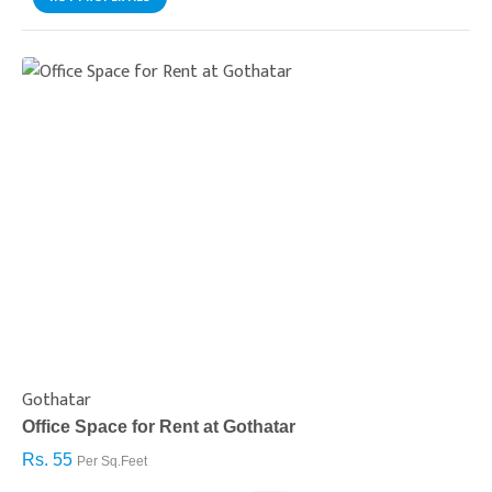
Gothatar
S
Office Space for Rent at Gothatar
H
Rs. 55
R
Per Sq.Feet