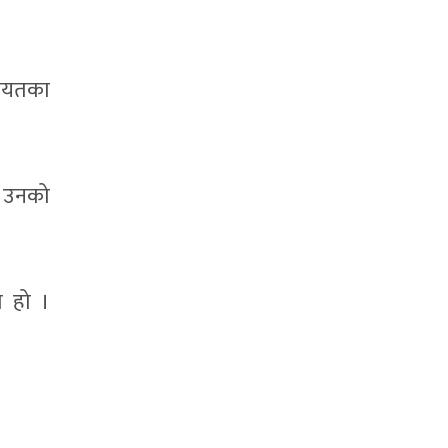
गायतका
, उनको
ो हो ।