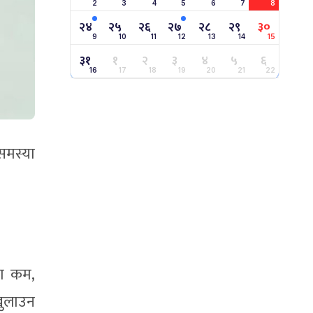
2
3
4
5
6
7
8
२४
२५
२६
२७
२८
२९
३०
9
10
11
12
13
14
15
३१
१
२
३
४
५
६
16
17
18
19
20
21
22
 समस्या
रा कम,
खुलाउन