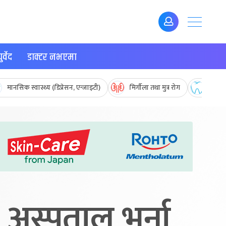
र्वेद
डाक्टर नभएमा
मानसिक स्वास्थ्य (डिप्रेसन, एन्जाइटी)
मिर्गौला तथा मुत्र रोग
मुख तथ
थ, अस्पताल भर्ना