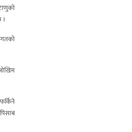
टाणुको
छ ।
रगतको
 जोखिम
फर्किने
 पिसाब