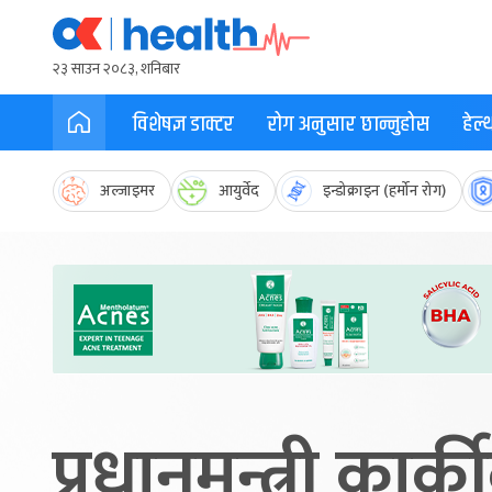
२३ साउन २०८३, शनिबार
विशेषज्ञ डाक्टर
रोग अनुसार छान्नुहोस
हेल
अल्जाइमर
आयुर्वेद
इन्डोक्राइन (हर्मोन रोग)
प्रधानमन्त्री कार्