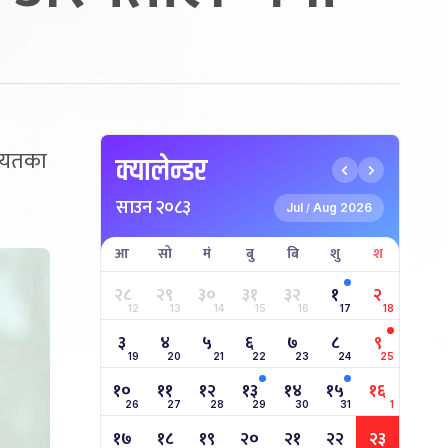
गायतका
क्यालेन्डर
साउन २०८३
Jul
Aug 2026
/
आ
सो
मं
बु
बि
शु
श
२८
२९
३०
३१
३२
१
२
12
13
14
15
16
17
18
३
४
५
६
७
८
९
19
20
21
22
23
24
25
१०
११
१२
१३
१४
१५
१६
26
27
28
29
30
31
1
१७
१८
१९
२०
२१
२२
२३