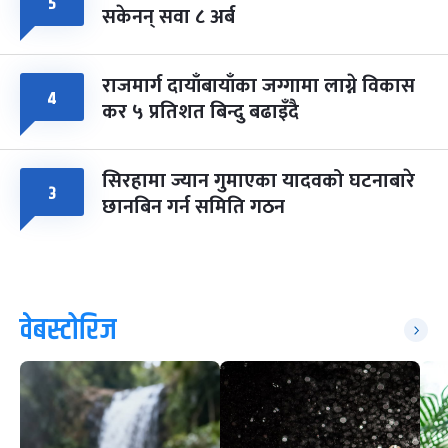
५
सकेनन् सवा ८ अर्ब
राजमार्ग दायाँबायाँका जग्गामा लाग्ने विकास
४
कर ५ प्रतिशत बिन्दु बढाइँदै
सिरहामा ज्यान गुमाएका यादवको घटनाबारे
३
छानबिन गर्न समिति गठन
वेबस्टोरिज