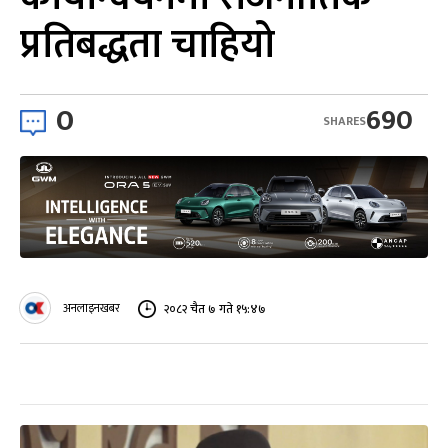
प्रतिबद्धता चाहियो
0
690
SHARES
अनलाइनखबर
२०८२ चैत ७ गते १५:४७