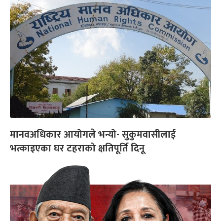
मानवअधिकार आयोगले भन्यो- सुकुमवासीलाई
भत्काइएका घर टहराको क्षतिपूर्ति दिनू