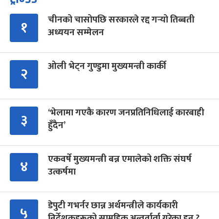
चीनको चासोपछि सरकारले रद्द गर्‍यो तिब्बती
१
अध्ययन सम्मेलन
ओली भेट्न गुण्डुमा मुख्यमन्त्री कार्की
२
‘भेलामा गएकै कारण जनप्रतिनिधिलाई कारबाही
३
हुँदैन’
एकवर्षे मुख्यमन्त्री बन्न एमालेको शक्ति संघर्ष
४
उत्कर्षमा
डेपुटी गभर्नर छान्न अर्थमन्त्रीले कार्यकारी
५
निर्देशकहरूको सामूहिक अन्तर्वार्ता गरेका हुन् ?