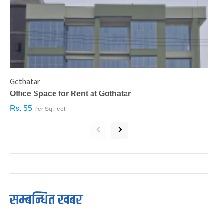
Gothatar
S
Office Space for Rent at Gothatar
H
Rs. 55
R
Per Sq.Feet
‹
›
सम्बन्धित खबर