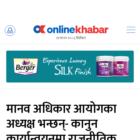
Skip
to
२१ साउन २०८३, बिहीबार
content
मानव अधिकार आयोगका
अध्यक्ष भन्छन्- कानुन
कार्यान्वयनमा राजनीतिक