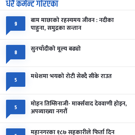
धेरै कमेन्ट गरिएका
पूर्णिमा व्रत
७ महिना बाँकी
७
-
चैत्र ७, २०८३
Mar 21, 2027
आइत
बाम माछाको रहस्यमय जीवन : नदीका
फागुपूर्णिमा
७ महिना बाँकी
८
९
पाहुना, समुद्रका सन्तान
-
चैत्र ८, २०८३
Mar 22, 2027
सोम
सुनचाँदीको मूल्य बढ्यो
८
मधेशमा भयको रोटी सेक्दै सीके राउत
५
मोहन तिम्सिनाजी- मार्क्सवाद देववाणी होइन,
५
अपव्याख्या नगरौं
महानगरका १८७ सहकारीले फिर्ता दिन