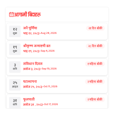
आगामी बिदाहरु
जनै पूर्णिमा
२१ दिन बाँकी
१२
-
भाद्र १२, २०८३
Aug 28, 2026
शुक्र
श्रीकृष्ण जन्माष्टमी व्रत
२८ दिन बाँकी
१९
-
भाद्र १९, २०८३
Sep 4, 2026
शुक्र
संविधान दिवस
१ महिना बाँकी
३
-
असोज ३, २०८३
Sep 19, 2026
शनि
घटस्थापना
२ महिना बाँकी
२५
-
असोज २५, २०८३
Oct 11, 2026
आइत
फूलपाती
२ महिना बाँकी
३१
-
असोज ३१ , २०८३
Oct 17, 2026
शनि