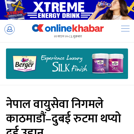
Skip
to
२२ साउन २०८३, शुक्रबार
content
नेपाल वायुसेवा निगमले
काठमाडौं–दुबई रुटमा थप्यो
दुई उडान