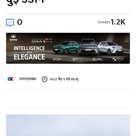
0
1.2K
SHARES
अनलाइनखबर
२०८२ चैत ९ गते १५:२६