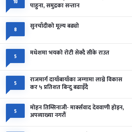
८
१०
पाहुना, समुद्रका सन्तान
-
चैत्र ८, २०८३
Mar 22, 2027
सोम
सुनचाँदीको मूल्य बढ्यो
८
मधेशमा भयको रोटी सेक्दै सीके राउत
५
राजमार्ग दायाँबायाँका जग्गामा लाग्ने विकास
५
कर ५ प्रतिशत बिन्दु बढाइँदै
मोहन तिम्सिनाजी- मार्क्सवाद देववाणी होइन,
५
अपव्याख्या नगरौं