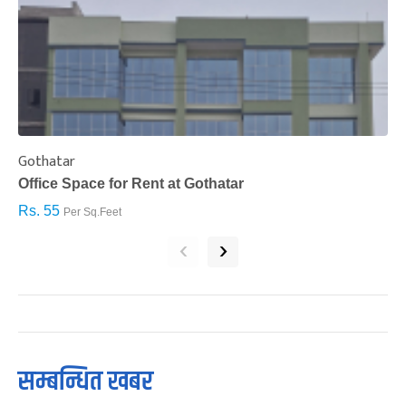
Gothatar
S
Office Space for Rent at Gothatar
H
Rs. 55
R
Per Sq.Feet
‹
›
सम्बन्धित खबर