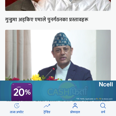
गुन्डुमा अड्किए एमाले पुनर्गठनका प्रस्तावहरू
‘संसद्‍मा कालो चस्मा खोल्नू, बैठक चल्दा सेयर कारोबार
नगर्नू’
ताजा अपडेट
ट्रेन्डिङ
प्रोफाइल
सर्च