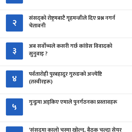
संसद्को रोष्ट्रमबाटै गृहमन्त्रीले दिए प्रश्न नगर्न
२
चेतावनी
अब सर्वोच्चले कसरी गर्छ कांग्रेस विवादको
३
सुनुवाइ ?
पर्वतारोही पुरबहादुर गुरुङको अन्त्येष्टि
४
(तस्वीरहरू)
गुन्डुमा अड्किए एमाले पुनर्गठनका प्रस्तावहरू
५
‘संसद्‍मा कालो चस्मा खोल्नू, बैठक चल्दा सेयर