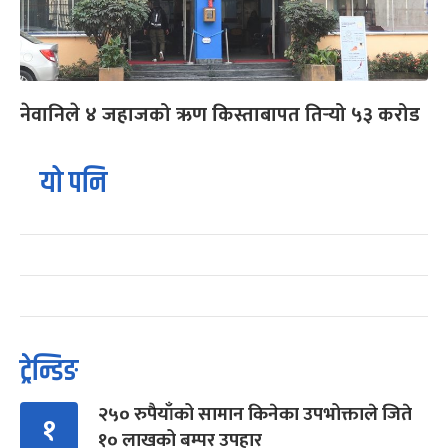
नेवानिले ४ जहाजको ऋण किस्ताबापत तिर्‍यो ५३ करोड
यो पनि
ट्रेन्डिङ
२५० रुपैयाँको सामान किनेका उपभोक्ताले जिते
१
१० लाखको बम्पर उपहार