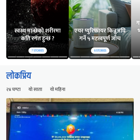
ग
स्वस्थ मान्छेको शरीरमा
एयर प्युरिफायर किन्नुअघि
भ
कति रगत हुन्छ ?
गर्ने ५ महत्त्वपूर्ण जाँच
7
STORIES
6
STORIES
लोकप्रिय
२४ घण्टा
यो साता
यो महिना