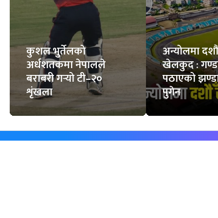
कुशल भुर्तेलको
अन्योलमा दशौँ र
अर्धशतकमा नेपालले
खेलकुद : गण्
बराबरी गर्‍यो टी–२०
पठाएको झण्डा
शृंखला
पुगेन
समाचार
विजनेस
समाज
बजार
विचार/ब्लग
पर्यटन
साहित्य
रोजगार
अन्तर्वार्ता
बैँक / वित्त