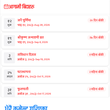
आगामी बिदाहरु
जनै पूर्णिमा
२० दिन बाँकी
१२
-
भाद्र १२, २०८३
Aug 28, 2026
शुक्र
श्रीकृष्ण जन्माष्टमी व्रत
२७ दिन बाँकी
१९
-
भाद्र १९, २०८३
Sep 4, 2026
शुक्र
संविधान दिवस
१ महिना बाँकी
३
-
असोज ३, २०८३
Sep 19, 2026
शनि
घटस्थापना
२ महिना बाँकी
२५
-
असोज २५, २०८३
Oct 11, 2026
आइत
फूलपाती
२ महिना बाँकी
३१
-
असोज ३१ , २०८३
Oct 17, 2026
शनि
कार्तिक सङ्क्रान्ति
धेरै कमेन्ट गरिएका
२ महिना बाँकी
१