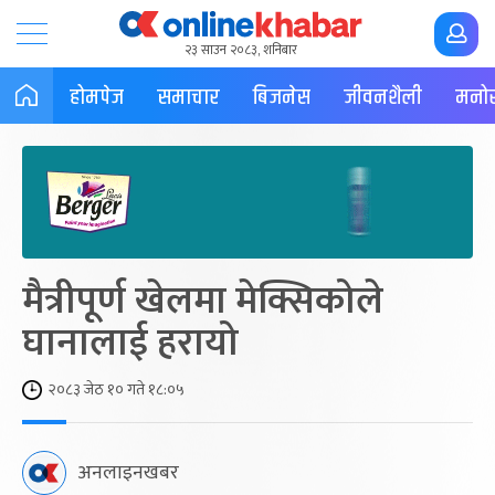
२३ साउन २०८३, शनिबार
होमपेज
समाचार
बिजनेस
जीवनशैली
मनोर
मैत्रीपूर्ण खेलमा मेक्सिकोले
घानालाई हरायो
२०८३ जेठ १० गते १८:०५
अनलाइनखबर