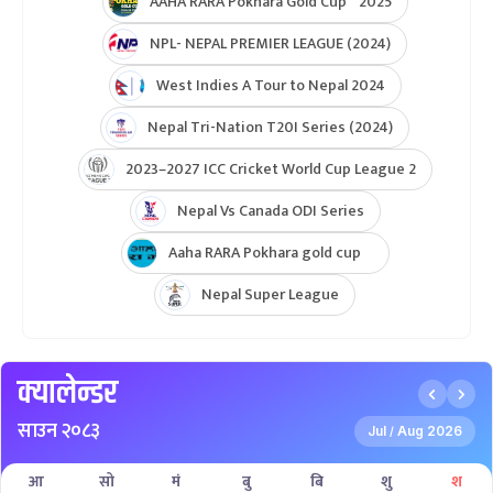
AAHA RARA Pokhara Gold Cup 2025
NPL- NEPAL PREMIER LEAGUE (2024)
West Indies A Tour to Nepal 2024
Nepal Tri-Nation T20I Series (2024)
2023–2027 ICC Cricket World Cup League 2
Nepal Vs Canada ODI Series
Aaha RARA Pokhara gold cup
Nepal Super League
क्यालेन्डर
साउन २०८३
Jul
Aug 2026
/
आ
सो
मं
बु
बि
शु
श