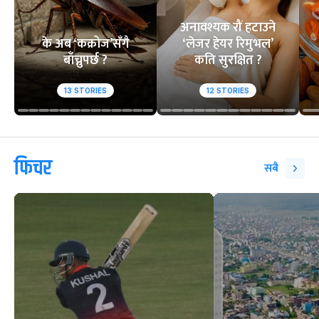
अनावश्यक रौं हटाउने
के अब ‘कक्रोज’सँगै
‘लेजर हेयर रिमुभल’
बाँच्नुपर्छ ?
कति सुरक्षित ?
13
STORIES
12
STORIES
फिचर
सबै