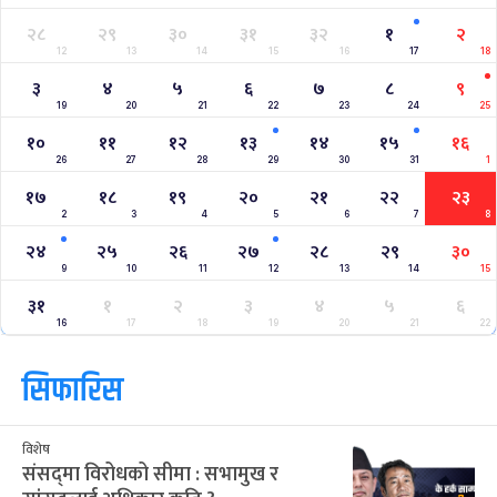
२८
२९
३०
३१
३२
१
२
12
13
14
15
16
17
18
३
४
५
६
७
८
९
19
20
21
22
23
24
25
१०
११
१२
१३
१४
१५
१६
26
27
28
29
30
31
1
१७
१८
१९
२०
२१
२२
२३
2
3
4
5
6
7
8
२४
२५
२६
२७
२८
२९
३०
9
10
11
12
13
14
15
३१
१
२
३
४
५
६
16
17
18
19
20
21
22
सिफारिस
विशेष
संसद्‌मा विरोधको सीमा : सभामुख र