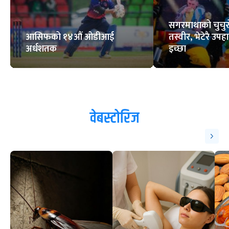
सगरमाथाको चुचुरो
आसिफको १४औं ओडीआई
तस्वीर, भेटेरै उपहा
अर्धशतक
इच्छा
वेबस्टोरिज