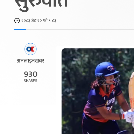
सुरुवात
२०८३ जेठ २० गते ९:४३
अनलाइनखबर
930
SHARES