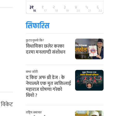
३१
१
२
३
४
५
६
16
17
18
19
20
21
22
सिफारिस
छुटाउनुभयो कि?
विधायिका छलेर करका
दरमा मनलाग्दी संशोधन
कभर स्टोरी
द किङ अफ थ्री डेज : के
नेपालले एक मृत व्यक्तिलाई
महाराज घोषणा गरेको
थियो ?
१ विकेट
राष्ट्रिय समाचार