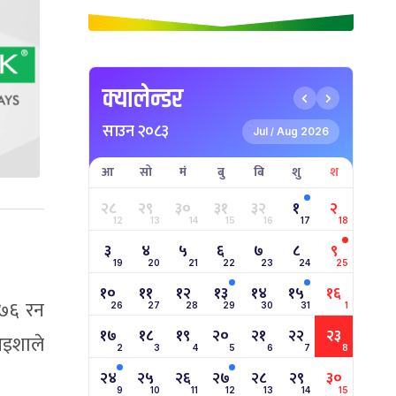
क्यालेन्डर
साउन २०८३
Jul
Aug 2026
/
आ
सो
मं
बु
बि
शु
श
२८
२९
३०
३१
३२
१
२
12
13
14
15
16
17
18
३
४
५
६
७
८
९
19
20
21
22
23
24
25
१०
११
१२
१३
१४
१५
१६
 ७६ रन
26
27
28
29
30
31
1
१७
१८
१९
२०
२१
२२
२३
आइशाले
2
3
4
5
6
7
8
२४
२५
२६
२७
२८
२९
३०
9
10
11
12
13
14
15