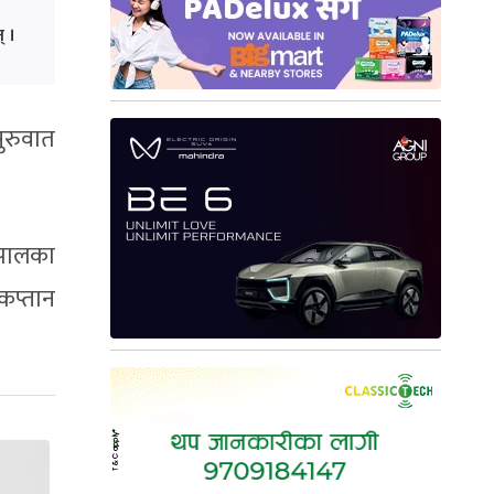
् ।
ुरुवात
ेपालका
कप्तान