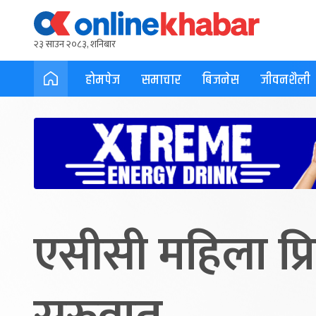
२३ साउन २०८३, शनिबार
होमपेज
समाचार
बिजनेस
जीवनशैली
एसीसी महिला प्