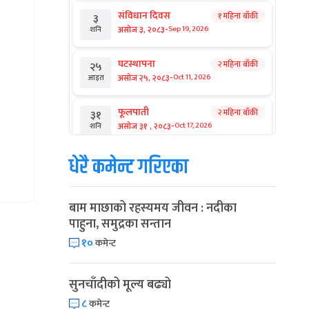
संविधान दिवस
१ महिना बाँकी
३
-
असोज ३, २०८३
Sep 19, 2026
शनि
घटस्थापना
२ महिना बाँकी
२५
-
असोज २५, २०८३
Oct 11, 2026
आइत
फूलपाती
२ महिना बाँकी
३१
-
असोज ३१ , २०८३
Oct 17, 2026
शनि
धेरै कमेन्ट गरिएका
कार्तिक सङ्क्रान्ति
२ महिना बाँकी
१
-
कार्तिक १, २०८३
Oct 18, 2026
आइत
बाम माछाको रहस्यमय जीवन : नदीका
महानवमी
२ महिना बाँकी
३
पाहुना, समुद्रका सन्तान
-
कार्तिक ३, २०८३
Oct 20, 2026
मंगल
१०
कमेन्ट
विजयादशमी
२ महिना बाँकी
४
-
कार्तिक ४, २०८३
Oct 21, 2026
बुध
सुनचाँदीको मूल्य बढ्यो
८
कमेन्ट
पापा‌ङ्कुशा एकादशी व्रत
२ महिना बाँकी
५