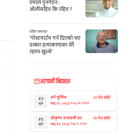
एमाले पुनर्गठन :
ओलीसहित कि रहित ?
राष्ट्रिय समाचार
‘पोस्टमार्टम गर्न दिएको भए
दरबार हत्याकाण्डका धेरै
रहस्य खुल्थे’
आगामी बिदाहरु
जनै पूर्णिमा
२० दिन बाँकी
१२
-
भाद्र १२, २०८३
Aug 28, 2026
शुक्र
श्रीकृष्ण जन्माष्टमी व्रत
२७ दिन बाँकी
१९
-
भाद्र १९, २०८३
Sep 4, 2026
शुक्र