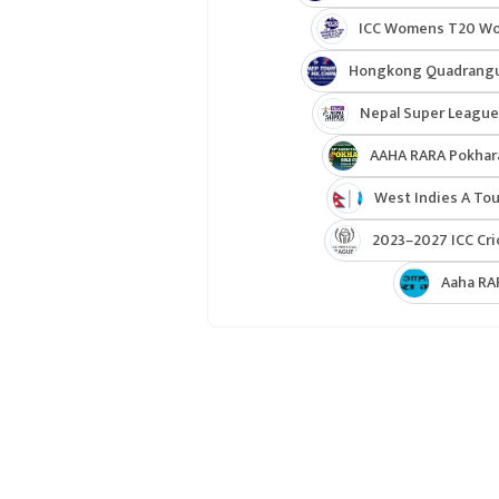
ICC Womens T20 Worl
Hongkong Quadrangul
Nepal Super League
AAHA RARA Pokhar
West Indies A Tou
2023–2027 ICC Cri
Aaha RA