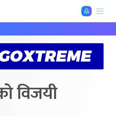
लको विजयी