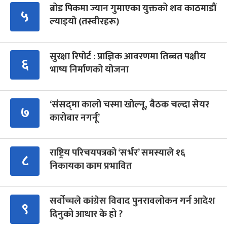
ब्रोड पिकमा ज्यान गुमाएका युक्तको शव काठमाडौं
५
ल्याइयो (तस्वीरहरू)
सुरक्षा रिपोर्ट : प्राज्ञिक आवरणमा तिब्बत पक्षीय
६
भाष्य निर्माणको योजना
‘संसद्‍मा कालो चस्मा खोल्नू, बैठक चल्दा सेयर
७
कारोबार नगर्नू’
राष्ट्रिय परिचयपत्रको ‘सर्भर’ समस्याले १६
८
निकायका काम प्रभावित
सर्वोच्चले कांग्रेस विवाद पुनरावलोकन गर्न आदेश
९
दिनुको आधार के हो ?