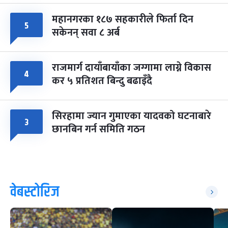
महानगरका १८७ सहकारीले फिर्ता दिन
५
सकेनन् सवा ८ अर्ब
राजमार्ग दायाँबायाँका जग्गामा लाग्ने विकास
४
कर ५ प्रतिशत बिन्दु बढाइँदै
सिरहामा ज्यान गुमाएका यादवको घटनाबारे
३
छानबिन गर्न समिति गठन
वेबस्टोरिज