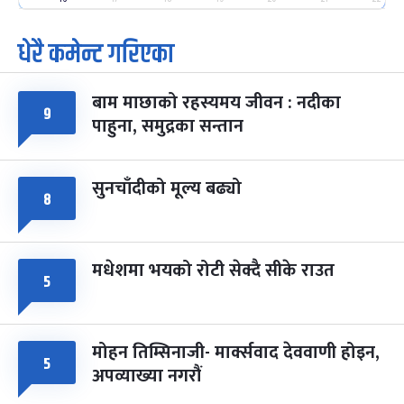
पूर्णिमा व्रत
७ महिना बाँकी
७
धेरै कमेन्ट गरिएका
-
चैत्र ७, २०८३
Mar 21, 2027
आइत
बाम माछाको रहस्यमय जीवन : नदीका
फागुपूर्णिमा
७ महिना बाँकी
८
९
पाहुना, समुद्रका सन्तान
-
चैत्र ८, २०८३
Mar 22, 2027
सोम
सुनचाँदीको मूल्य बढ्यो
८
मधेशमा भयको रोटी सेक्दै सीके राउत
५
मोहन तिम्सिनाजी- मार्क्सवाद देववाणी होइन,
५
अपव्याख्या नगरौं