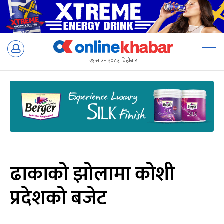
Skip
to
२१ साउन २०८३, बिहीबार
content
ढाकाको झोलामा कोशी
प्रदेशको बजेट