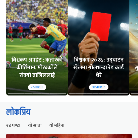
विश्वकप अपडेट : कतारको
विश्वकप २०२६ : उद्घाटन
कीर्तिमान, मोरक्कोले
खेलमा गोलभन्दा रेड कार्ड
स
रोक्यो ब्राजिललाई
धेरै
7
STORIES
10
STORIES
लोकप्रिय
२४ घण्टा
यो साता
यो महिना