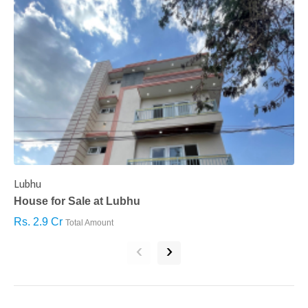
Lubhu
C
House for Sale at Lubhu
H
Rs. 2.9 Cr
R
Total Amount
‹
›