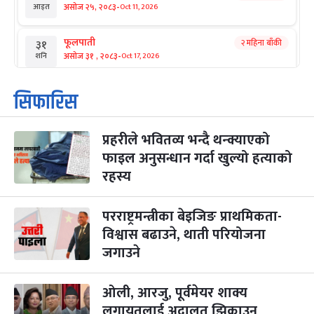
-
असोज २५, २०८३
Oct 11, 2026
आइत
फूलपाती
२ महिना बाँकी
३१
-
असोज ३१ , २०८३
Oct 17, 2026
शनि
कार्तिक सङ्क्रान्ति
२ महिना बाँकी
१
सिफारिस
-
कार्तिक १, २०८३
Oct 18, 2026
आइत
प्रहरीले भवितव्य भन्दै थन्क्याएको
महानवमी
२ महिना बाँकी
३
-
फाइल अनुसन्धान गर्दा खुल्यो हत्याको
कार्तिक ३, २०८३
Oct 20, 2026
मंगल
रहस्य
विजयादशमी
२ महिना बाँकी
४
-
कार्तिक ४, २०८३
Oct 21, 2026
बुध
परराष्ट्रमन्त्रीका बेइजिङ प्राथमिकता-
विश्वास बढाउने, थाती परियोजना
पापा‌ङ्कुशा एकादशी व्रत
२ महिना बाँकी
५
जगाउने
-
कार्तिक ५, २०८३
Oct 22, 2026
बिहि
कुकुर तिहार
ओली, आरजु, पूर्वमेयर शाक्य
३ महिना बाँकी
२२
-
कार्तिक २२, २०८३
Nov 8, 2026
आइत
लगायतलाई अदालत झिकाउन