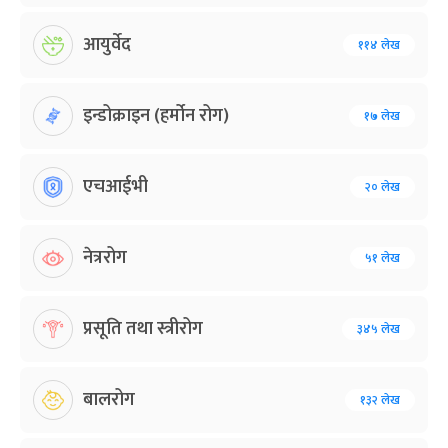
आयुर्वेद
११४ लेख
इन्डोक्राइन (हर्मोन रोग)
१७ लेख
एचआईभी
२० लेख
नेत्ररोग
५१ लेख
प्रसूति तथा स्त्रीरोग
३४५ लेख
बालरोग
१३२ लेख