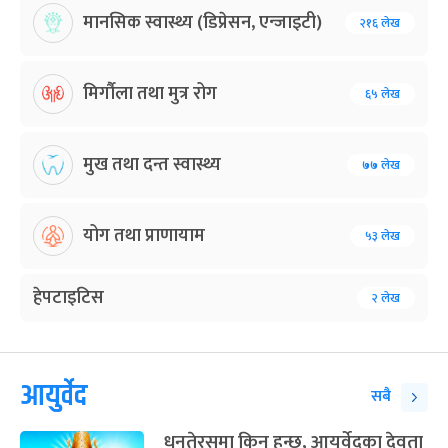
मानसिक स्वास्थ्य (डिप्रेसन, एन्जाइटी)
२१६ लेख
मिर्गौला तथा मुत्र रोग
६५ लेख
मुख तथा दन्त स्वास्थ्य
७७ लेख
योग तथा प्राणायाम
५३ लेख
हेपटाइटिस
२ लेख
आयुर्वेद
सबै
धनतेरसमा किन हुन्छ, आयुर्वेदका देवता