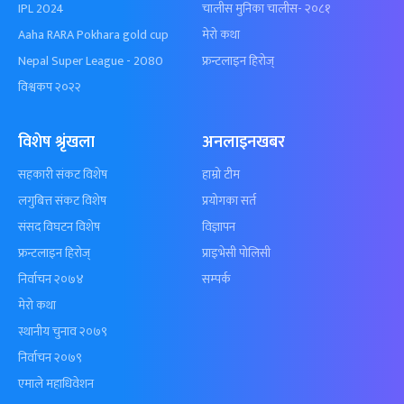
IPL 2024
चालीस मुनिका चालीस- २०८१
Aaha RARA Pokhara gold cup
मेरो कथा
Nepal Super League - 2080
फ्रन्टलाइन हिरोज्
विश्वकप २०२२
विशेष श्रृंखला
अनलाइनखबर
सहकारी संकट विशेष
हाम्रो टीम
लगुबित्त संकट विशेष
प्रयोगका सर्त
संसद विघटन विशेष
विज्ञापन
फ्रन्टलाइन हिरोज्
प्राइभेसी पोलिसी
निर्वाचन २०७४
सम्पर्क
मेरो कथा
स्थानीय चुनाव २०७९
निर्वाचन २०७९
एमाले महाधिवेशन