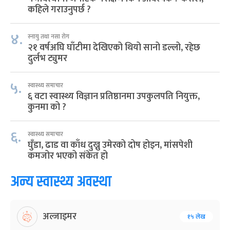
कहिले गराउनुपर्छ ?
४.
स्नायु तथा नसा रोग
२१ वर्षअघि घाँटीमा देखिएको थियो सानो डल्लो, रहेछ
दुर्लभ ट्युमर
५.
स्वास्थ्य समाचार
६ वटा स्वास्थ्य विज्ञान प्रतिष्ठानमा उपकुलपति नियुक्त,
कुनमा को ?
६.
स्वास्थ्य समाचार
घुँडा, ढाड वा काँध दुख्नु उमेरको दोष होइन, मांसपेशी
कमजोर भएको संकेत हो
अन्य स्वास्थ्य अवस्था
अल्जाइमर
१५ लेख