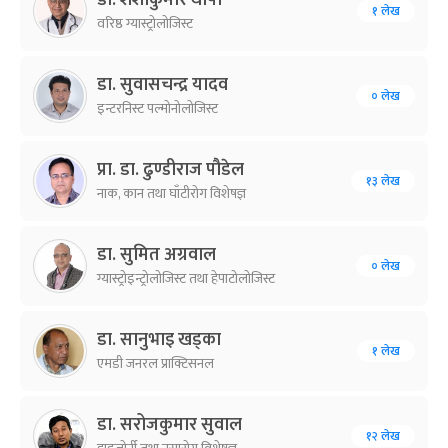
डा. शशीकुमार थापा
१ लेख
वरिष्ठ ग्यास्ट्रोलोजिस्ट
डा. सुवासचन्द्र यादव
० लेख
इन्टरनिस्ट पल्मोनोलोजिस्ट
प्रा. डा. ढुण्डीराज पौडेल
१३ लेख
नाक, कान तथा घाँटीरोग विशेषज्ञ
डा. सुमित अग्रवाल
० लेख
ग्यास्ट्रोइन्ट्रोलोजिस्ट तथा हेपाटोलोजिस्ट
डा. सानुभाइ खड्का
१ लेख
एमडी जनरल प्राक्टिसनल
डा. सरोजकुमार सुवाल
१२ लेख