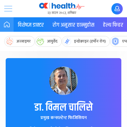
२३ साउन २०८३, शनिबार
विशेषज्ञ डाक्टर
रोग अनुसार छान्नुहोस
हेल्थ फिचर
अल्जाइमर
आयुर्वेद
इन्डोक्राइन (हर्मोन रोग)
एच
डा. विमल चालिसे
प्रमुख कन्सल्टेन्ट फिजिसियन