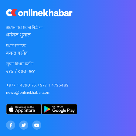
अध्यक्ष तथा प्रबन्ध निर्देशक:
धर्मराज भुसाल
प्रधान सम्पादक:
बसन्त बस्नेत
सूचना विभाग दर्ता नं.
२१४ / ०७३–७४
+977-1-4790176, +977-1-4796489
news@onlinekhabar.com