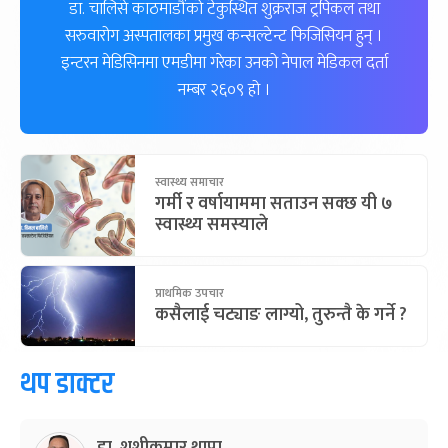
डा. चालिसे काठमाडौंको टेकुस्थित शुक्रराज ट्रपिकल तथा
सरुवारोग अस्पतालका प्रमुख कन्सल्टेन्ट फिजिसियन हुन् ।
इन्टरन मेडिसिनमा एमडीमा गरेका उनको नेपाल मेडिकल दर्ता
नम्बर २६०९ हो ।
स्वास्थ्य समाचार
गर्मी र वर्षायाममा सताउन सक्छ यी ७
स्वास्थ्य समस्याले
प्राथमिक उपचार
कसैलाई चट्याङ लाग्यो, तुरुन्तै के गर्ने ?
थप डाक्टर