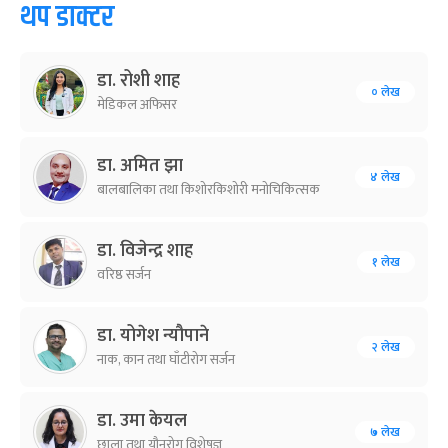
थप डाक्टर
डा. रोशी शाह
० लेख
मेडिकल अफिसर
डा. अमित झा
४ लेख
बालबालिका तथा किशोरकिशोरी मनोचिकित्सक
डा. विजेन्द्र शाह
१ लेख
वरिष्ठ सर्जन
डा. योगेश न्यौपाने
२ लेख
नाक, कान तथा घाँटीरोग सर्जन
डा. उमा केयल
७ लेख
छाला तथा यौनरोग विशेषज्ञ