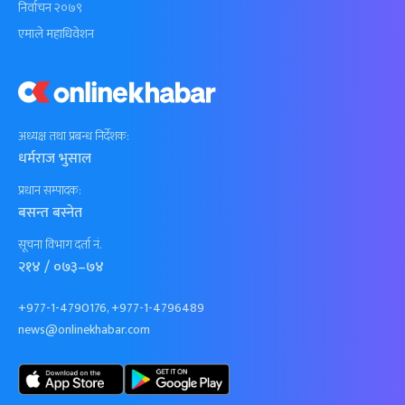
निर्वाचन २०७९
एमाले महाधिवेशन
अध्यक्ष तथा प्रबन्ध निर्देशक:
धर्मराज भुसाल
प्रधान सम्पादक:
बसन्त बस्नेत
सूचना विभाग दर्ता नं.
२१४ / ०७३–७४
+977-1-4790176, +977-1-4796489
news@onlinekhabar.com