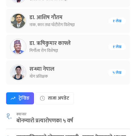
डा. आशिष गौतम
१ लेख
नाक, कान तथा घाँटीरोग विशेषज्ञ
डा‍. ऋषिकुमार काफ्ले
१ लेख
मिर्गौला रोग विशेषज्ञ
सन्ध्या नेपाल
५ लेख
योग प्रशिक्षक
ट्रेन्डिङ
ताजा अपडेट
१.
क्यान्सर
बोनम्यारो प्रत्यारोपणका ५ वर्ष