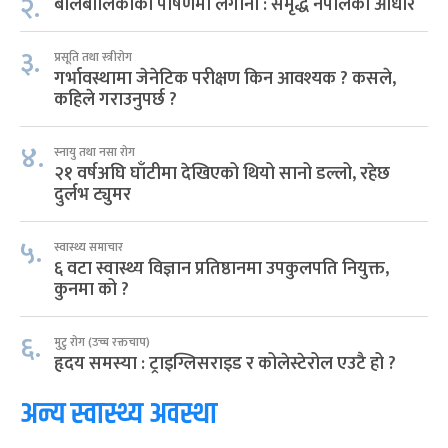
२.
बालबालिकाको पोषणमा लगानी : समृद्ध नेपालको आधार
३.
प्रसूति तथा स्त्रीरोग
गर्भावस्थामा जेनेटिक परीक्षण किन आवश्यक ? कसले,
कहिले गराउनुपर्छ ?
४.
स्नायु तथा नसा रोग
२१ वर्षअघि घाँटीमा देखिएको थियो सानो डल्लो, रहेछ
दुर्लभ ट्युमर
५.
स्वास्थ्य समाचार
६ वटा स्वास्थ्य विज्ञान प्रतिष्ठानमा उपकुलपति नियुक्त,
कुनमा को ?
६.
मुटु रोग (उच्च रक्तचाप)
हृदय समस्या : ट्राइग्लिसराइड र कोलेस्टेरोल एउटै हो ?
अन्य स्वास्थ्य अवस्था