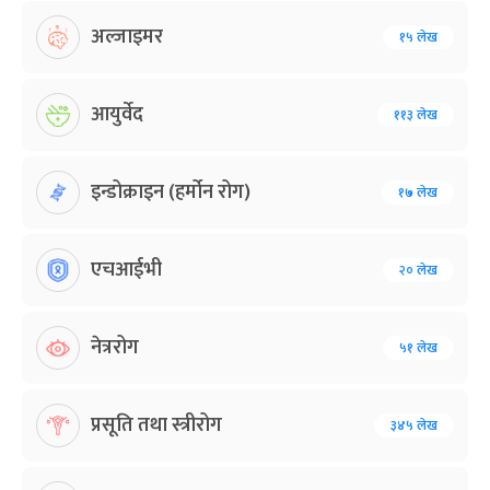
अल्जाइमर
१५ लेख
आयुर्वेद
११३ लेख
इन्डोक्राइन (हर्मोन रोग)
१७ लेख
एचआईभी
२० लेख
नेत्ररोग
५१ लेख
प्रसूति तथा स्त्रीरोग
३४५ लेख