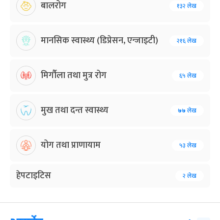
बालरोग
१३२ लेख
मानसिक स्वास्थ्य (डिप्रेसन, एन्जाइटी)
२१६ लेख
मिर्गौला तथा मुत्र रोग
६५ लेख
मुख तथा दन्त स्वास्थ्य
७७ लेख
योग तथा प्राणायाम
५३ लेख
हेपटाइटिस
२ लेख