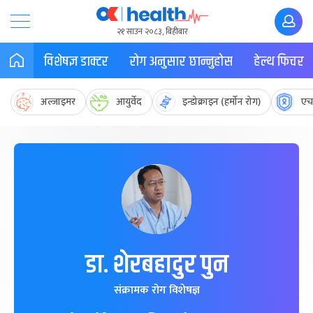
२१ साउन २०८३, बिहीबार
विशेषज्ञ डाक्टर
रोग अनुसार छान्नुहोस
हेल्थ फिचर
अल्जाइमर
आयुर्वेद
इन्डोक्राइन (हर्मोन रोग)
एच
डा. शेरबहादुर पुन
संक्रामक रोग विशेषज्ञ