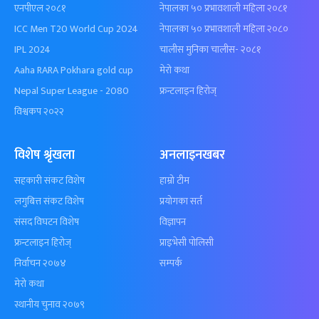
एनपीएल २०८१
नेपालका ५० प्रभावशाली महिला २०८१
ICC Men T20 World Cup 2024
नेपालका ५० प्रभावशाली महिला २०८०
IPL 2024
चालीस मुनिका चालीस- २०८१
Aaha RARA Pokhara gold cup
मेरो कथा
Nepal Super League - 2080
फ्रन्टलाइन हिरोज्
विश्वकप २०२२
विशेष श्रृंखला
अनलाइनखबर
सहकारी संकट विशेष
हाम्रो टीम
लगुबित्त संकट विशेष
प्रयोगका सर्त
संसद विघटन विशेष
विज्ञापन
फ्रन्टलाइन हिरोज्
प्राइभेसी पोलिसी
निर्वाचन २०७४
सम्पर्क
मेरो कथा
स्थानीय चुनाव २०७९