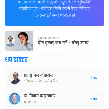
डा. तामाङ काठमाडौं बौद्धस्थित स्तूपा डेन्टल स्टुडियोकी
सञ्चालिका हुन् । बीडीएस गरेकी उनको नेपाल मेडिकल
काउन्सिल दर्ता नम्बर १९४४४ हो ।
मुख तथा दन्त स्वास्थ्य
दाँत दुखाइ कम गर्ने ८ घरेलु उपाय
थप डाक्टर
डा. सुनिल कोइराला
८ लेख
वरिष्ठ कल्सल्टेन्ट न्युरोलोजिस्ट
डा. विक्रम व्यञ्जनकार
० लेख
जनरल सर्जन