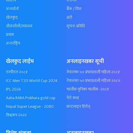
साहित्य
रोजगार
अन्तर्वार्ता
बैँक / वित्त
खेलकुद़़
अटो
जीवनशैली/स्वास्थ्य
सूचना-प्रविधि
प्रवास
अन्तर्राष्ट्रिय
खेलकुद लाईभ
अनलाइनखबर सूची
एनपीएल २०८१
नेपालका ५० प्रभावशाली महिला २०८१
ICC Men T20 World Cup 2024
नेपालका ५० प्रभावशाली महिला २०८०
IPL 2024
चालीस मुनिका चालीस- २०८१
Aaha RARA Pokhara gold cup
मेरो कथा
Nepal Super League - 2080
फ्रन्टलाइन हिरोज्
विश्वकप २०२२