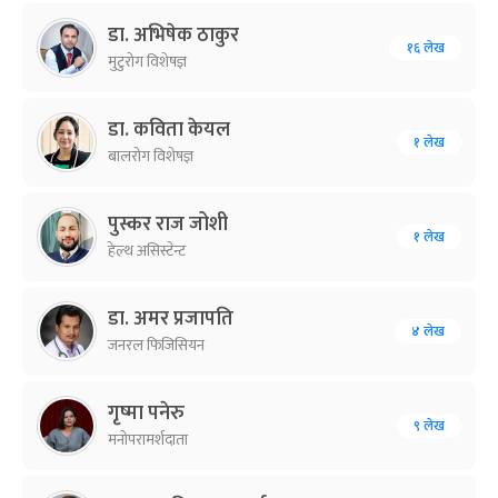
डा. अभिषेक ठाकुर
१६ लेख
मुटुरोग विशेषज्ञ
डा. कविता केयल
१ लेख
बालरोग विशेषज्ञ
पुस्कर राज जोशी
१ लेख
हेल्थ असिस्टेन्ट
डा. अमर प्रजापति
४ लेख
जनरल फिजिसियन
गृष्मा पनेरु
९ लेख
मनोपरामर्शदाता