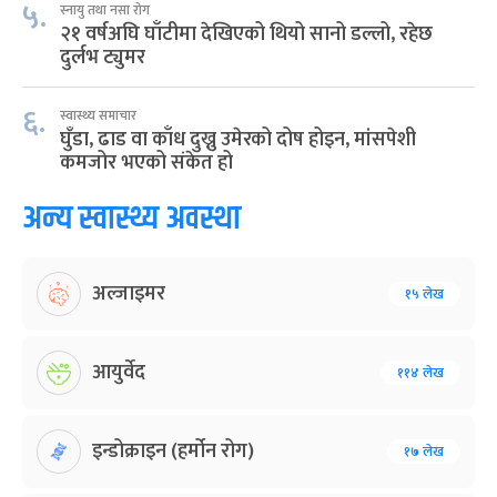
५.
स्नायु तथा नसा रोग
२१ वर्षअघि घाँटीमा देखिएको थियो सानो डल्लो, रहेछ
दुर्लभ ट्युमर
६.
स्वास्थ्य समाचार
घुँडा, ढाड वा काँध दुख्नु उमेरको दोष होइन, मांसपेशी
कमजोर भएको संकेत हो
अन्य स्वास्थ्य अवस्था
अल्जाइमर
१५ लेख
आयुर्वेद
११४ लेख
इन्डोक्राइन (हर्मोन रोग)
१७ लेख