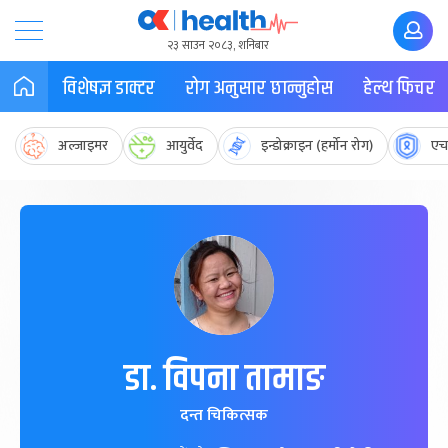
२३ साउन २०८३, शनिबार
विशेषज्ञ डाक्टर
रोग अनुसार छान्नुहोस
हेल्थ फिचर
अल्जाइमर
आयुर्वेद
इन्डोक्राइन (हर्मोन रोग)
एच
डा. विपना तामाङ
दन्त चिकित्सक