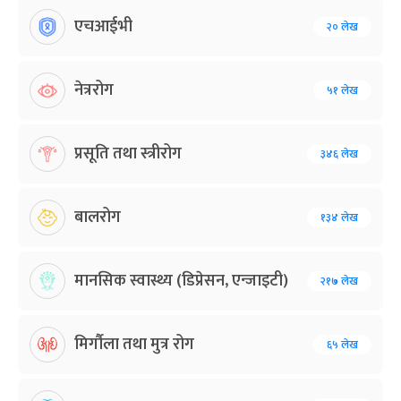
एचआईभी
२० लेख
नेत्ररोग
५१ लेख
प्रसूति तथा स्त्रीरोग
३४६ लेख
बालरोग
१३४ लेख
मानसिक स्वास्थ्य (डिप्रेसन, एन्जाइटी)
२१७ लेख
मिर्गौला तथा मुत्र रोग
६५ लेख