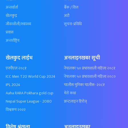
अन्तर्वार्ता
बैँक / वित्त
खेलकुद़़
अटो
जीवनशैली/स्वास्थ्य
सूचना-प्रविधि
प्रवास
अन्तर्राष्ट्रिय
खेलकुद लाईभ
अनलाइनखबर सूची
एनपीएल २०८१
नेपालका ५० प्रभावशाली महिला २०८१
ICC Men T20 World Cup 2024
नेपालका ५० प्रभावशाली महिला २०८०
IPL 2024
चालीस मुनिका चालीस- २०८१
Aaha RARA Pokhara gold cup
मेरो कथा
Nepal Super League - 2080
फ्रन्टलाइन हिरोज्
विश्वकप २०२२
विशेष श्रृंखला
अनलाइनखबर