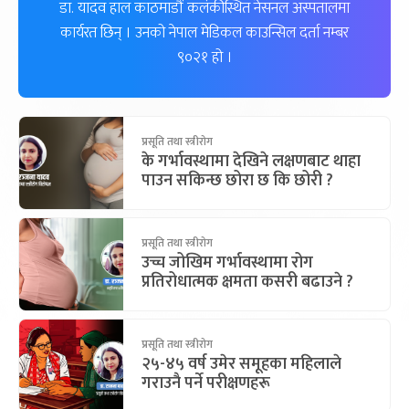
डा. यादव हाल काठमाडौं कलंकीस्थित नेसनल अस्पतालमा
कार्यरत छिन् । उनको नेपाल मेडिकल काउन्सिल दर्ता नम्बर
९०२१ हो ।
प्रसूति तथा स्त्रीरोग
के गर्भावस्थामा देखिने लक्षणबाट थाहा
पाउन सकिन्छ छोरा छ कि छोरी ?
प्रसूति तथा स्त्रीरोग
उच्च जोखिम गर्भावस्थामा रोग
प्रतिरोधात्मक क्षमता कसरी बढाउने ?
प्रसूति तथा स्त्रीरोग
२५-४५ वर्ष उमेर समूहका महिलाले
गराउनै पर्ने परीक्षणहरू