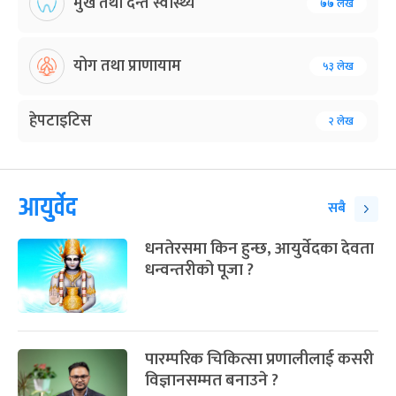
मुख तथा दन्त स्वास्थ्य
७७ लेख
योग तथा प्राणायाम
५३ लेख
हेपटाइटिस
२ लेख
आयुर्वेद
सबै
धनतेरसमा किन हुन्छ, आयुर्वेदका देवता
धन्वन्तरीको पूजा ?
पारम्परिक चिकित्सा प्रणालीलाई कसरी
विज्ञानसम्मत बनाउने ?