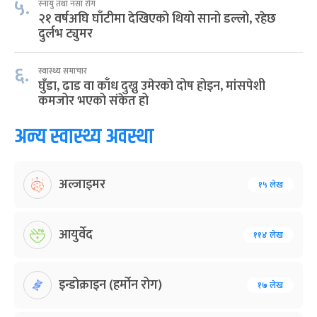
५.
स्नायु तथा नसा रोग
२१ वर्षअघि घाँटीमा देखिएको थियो सानो डल्लो, रहेछ
दुर्लभ ट्युमर
६.
स्वास्थ्य समाचार
घुँडा, ढाड वा काँध दुख्नु उमेरको दोष होइन, मांसपेशी
कमजोर भएको संकेत हो
अन्य स्वास्थ्य अवस्था
अल्जाइमर
१५ लेख
आयुर्वेद
११४ लेख
इन्डोक्राइन (हर्मोन रोग)
१७ लेख