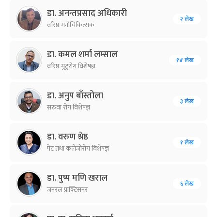
डा. अनन्तप्रसाद अधिकारी
२ लेख
वरिष्ठ मनोचिकित्सक
डा. कमल शर्मा लम्साल
१४ लेख
वरिष्ठ मुटुरोग विशेषज्ञ
डा. अनुप बाँस्तोला
३ लेख
सरुवा रोग विशेषज्ञ
डा. वरुण श्रेष्ठ
१ लेख
पेट तथा कलेजोरोग विशेषज्ञ
डा. पुष्प मणि खराल
६ लेख
जनरल प्राक्टिसनर