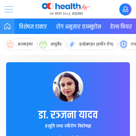
२४ साउन २०८३, आइतबार
विशेषज्ञ डाक्टर
रोग अनुसार छान्नुहोस
हेल्थ फिचर
अल्जाइमर
आयुर्वेद
इन्डोक्राइन (हर्मोन रोग)
एच
डा. रञ्जना यादव
प्रसूति तथा स्त्रीरोग विशेषज्ञ