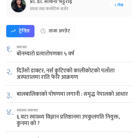
प्रा. डा. सविना भट्टराई
८ लेख
छाला तथा कस्मेटिक सर्जन
ट्रेन्डिङ
ताजा अपडेट
१.
क्यान्सर
बोनम्यारो प्रत्यारोपणका ५ वर्ष
२.
दिउँसो डाक्टर, नर्स कुटिएको कालीकोटको पलाँता
अस्पतालमा राति फेरि आक्रमण
३.
बालबालिकाको पोषणमा लगानी : समृद्ध नेपालको आधार
४.
स्वास्थ्य समाचार
६ वटा स्वास्थ्य विज्ञान प्रतिष्ठानमा उपकुलपति नियुक्त,
कुनमा को ?