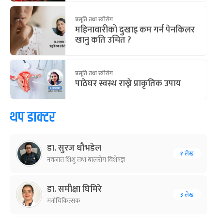
प्रसूति तथा स्त्रीरोग
महिनावारीको दुखाइ कम गर्न पेनकिलर
खानु कति उचित ?
प्रसूति तथा स्त्रीरोग
पाठेघर स्वस्थ राख्ने प्राकृतिक उपाय
थप डाक्टर
डा. सुरज धौभडेल
१ लेख
नवजात शिशु तथा बालरोग विशेषज्ञ
डा. समीक्षा घिमिरे
३ लेख
मनोचिकित्सक