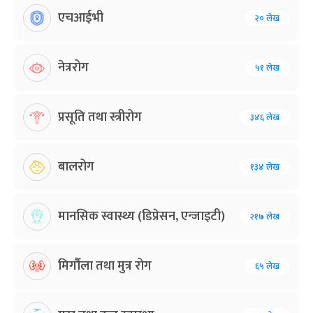
एचआईभी
२० लेख
नेत्ररोग
५१ लेख
प्रसूति तथा स्त्रीरोग
३४६ लेख
बालरोग
१३४ लेख
मानसिक स्वास्थ्य (डिप्रेसन, एन्जाइटी)
२१७ लेख
मिर्गौला तथा मुत्र रोग
६५ लेख