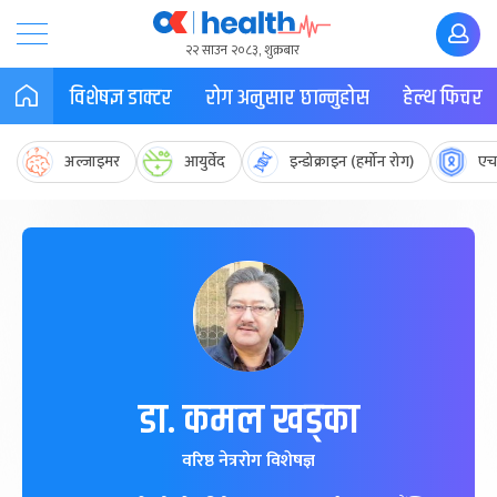
२२ साउन २०८३, शुक्रबार
विशेषज्ञ डाक्टर
रोग अनुसार छान्नुहोस
हेल्थ फिचर
अल्जाइमर
आयुर्वेद
इन्डोक्राइन (हर्मोन रोग)
एच
डा. कमल खड्का
वरिष्ठ नेत्ररोग विशेषज्ञ