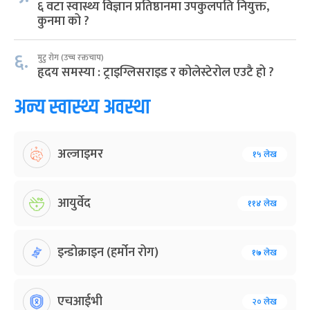
६ वटा स्वास्थ्य विज्ञान प्रतिष्ठानमा उपकुलपति नियुक्त,
कुनमा को ?
६.
मुटु रोग (उच्च रक्तचाप)
हृदय समस्या : ट्राइग्लिसराइड र कोलेस्टेरोल एउटै हो ?
अन्य स्वास्थ्य अवस्था
अल्जाइमर
१५ लेख
आयुर्वेद
११४ लेख
इन्डोक्राइन (हर्मोन रोग)
१७ लेख
एचआईभी
२० लेख