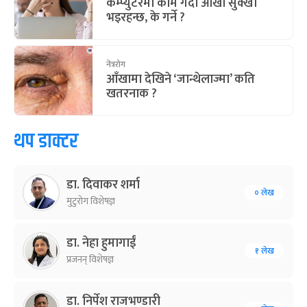
कम्प्युटरमा काम गर्दा आँखा सुक्खा
भइरहन्छ, के गर्ने ?
नेत्ररोग
आँखामा देखिने ‘जान्थेलाज्मा’ कति
खतरनाक ?
थप डाक्टर
डा. दिवाकर शर्मा
० लेख
मुटुरोग विशेषज्ञ
डा. नेहा हुमागाईं
१ लेख
प्रजनन् विशेषज्ञ
डा. निर्पेश राजभण्डारी