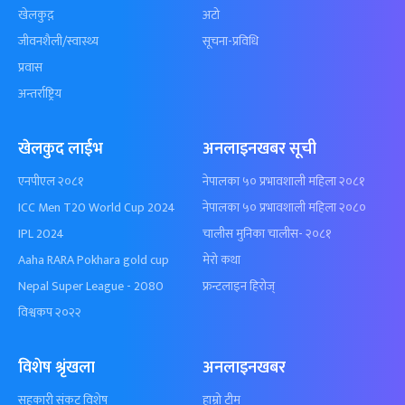
खेलकुद़़
अटो
जीवनशैली/स्वास्थ्य
सूचना-प्रविधि
प्रवास
अन्तर्राष्ट्रिय
खेलकुद लाईभ
अनलाइनखबर सूची
एनपीएल २०८१
नेपालका ५० प्रभावशाली महिला २०८१
ICC Men T20 World Cup 2024
नेपालका ५० प्रभावशाली महिला २०८०
IPL 2024
चालीस मुनिका चालीस- २०८१
Aaha RARA Pokhara gold cup
मेरो कथा
Nepal Super League - 2080
फ्रन्टलाइन हिरोज्
विश्वकप २०२२
विशेष श्रृंखला
अनलाइनखबर
सहकारी संकट विशेष
हाम्रो टीम