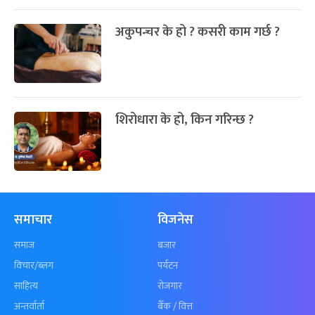
अकुपन्चर के हो ? कसरी काम गर्छ ?
शिरोधारा के हो, किन गरिन्छ ?
समाचार
विजनेस
समाज
बजार
विचार/ब्लग
पर्यटन
साहित्य
रोजगार
अन्तर्वार्ता
बैँक / वित्त