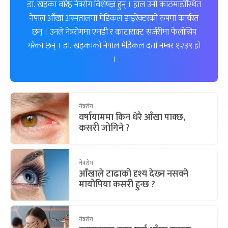
डा. खड्का वरिष्ठ नेत्ररोग विशेषज्ञ हुन् । हाल उनी काठमाडौंस्थित
नेपाल आँखा अस्पतालमा मेडिकल डाइरेक्टरको रुपमा कार्यरत
छन् । उनले नेत्ररोगमा एमडी र काटाराक्ट सर्जरीमा फेलोसिप
गरेका छन् । डा. खड्काको नेपाल मेडिकल दर्ता नम्बर १२३९ हो
।
नेत्ररोग
वर्षायाममा किन धेरै आँखा पाक्छ,
कसरी जोगिने ?
नेत्ररोग
आँखाले टाढाको दृश्य देख्‍न नसक्ने
मायोपिया कसरी हुन्छ ?
नेत्ररोग