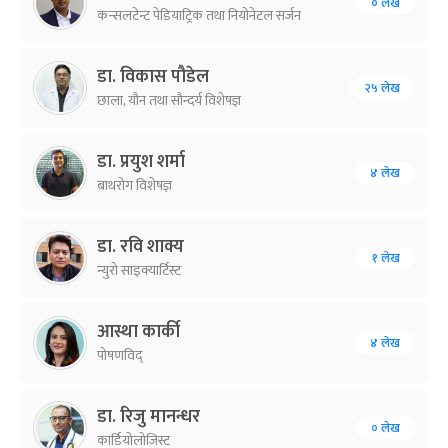
० लेख
कन्सलटेन्ट पेडियाट्रिक तथा नियोनेटल सर्जन
डा. विकास पौडेल
२५ लेख
छाला, यौन तथा सौन्दर्य विशेषज्ञ
डा. प्रयुश शर्मा
४ लेख
बाथरोग विशेषज्ञ
डा. रवि शाक्य
१ लेख
न्युरो साइक्यार्टिस्ट
आस्था कार्की
४ लेख
पोषणविद्
डा. रिजु मानन्धर
० लेख
कार्डियोलोजिस्ट