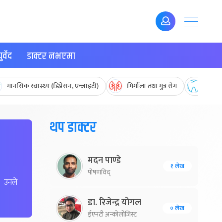
र्वेद
डाक्टर नभएमा
मानसिक स्वास्थ्य (डिप्रेसन, एन्जाइटी)
मिर्गौला तथा मुत्र रोग
मुख तथ
थप डाक्टर
मदन पाण्डे
१ लेख
पोषणविद्
। उनले
डा. रिजेन्द्र योगल
० लेख
ईएनटी अन्कोलोजिस्ट