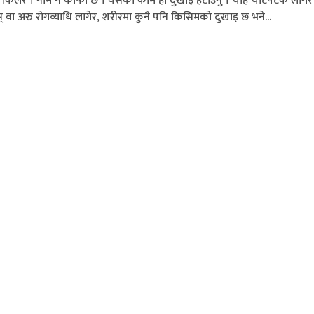
न किलर । नाम नै काफी छ । यसको काम हो दुखाइ हटाउनु । चाहे चोटपटक लागेर
् वा अरु रोगव्याधि लागेर, शरीरमा कुनै पनि किसिमको दुखाइ छ भने...