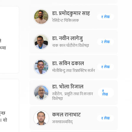
डा. प्रमोदकुमार साह
१ लेख
रेसिडेन्ट चिकित्सक
डा. नवीन लागेजु
े
२ लेख
नाक कान घाँटीरोग विशेषज्ञ
रूमा
डा. सविन ढकाल
१ लेख
मोतीबिन्दु तथा रिफ्राक्टिभ सर्जन
डा. भोला रिजाल
१
स्त्रीरोग, प्रसूति तथा नि:सन्तान
लेख
विशेषज्ञ
ुन्छ
कमल रानाभाट
१ लेख
। यो
जनस्वास्थ्यविद्