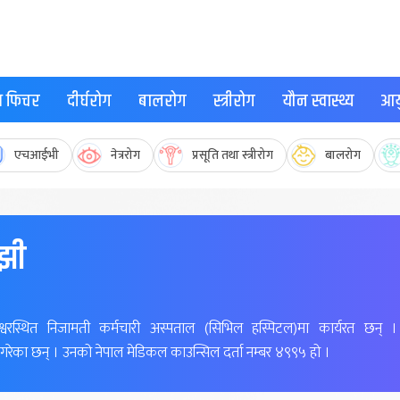
्थ फिचर
दीर्घरोग
बालरोग
स्त्रीरोग
यौन स्वास्थ्य
आयु
एचआईभी
नेत्ररोग
प्रसूति तथा स्त्रीरोग
बालरोग
ाझी
श्वरस्थित निजामती कर्मचारी अस्पताल (सिभिल हस्पिटल)मा कार्यरत छन् 
 गरेका छन् । उनको नेपाल मेडिकल काउन्सिल दर्ता नम्बर ४९९५ हो ।