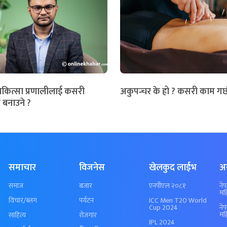
िकित्सा प्रणालीलाई कसरी
अकुपन्चर के हो ? कसरी काम गर्
 बनाउने ?
समाचार
विजनेस
खेलकुद लाईभ
अ
समाज
बजार
एनपीएल २०८१
ने
मह
विचार/ब्लग
पर्यटन
ICC Men T20 World
Cup 2024
ने
मह
साहित्य
रोजगार
IPL 2024