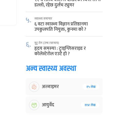
डल्लो, रहेछ दुर्लभ ट्युमर
५.
स्वास्थ्य समाचार
६ वटा स्वास्थ्य विज्ञान प्रतिष्ठानमा
उपकुलपति नियुक्त, कुनमा को ?
६.
मुटु रोग (उच्च रक्तचाप)
हृदय समस्या : ट्राइग्लिसराइड र
कोलेस्टेरोल एउटै हो ?
अन्य स्वास्थ्य अवस्था
अल्जाइमर
१५ लेख
आयुर्वेद
११४ लेख