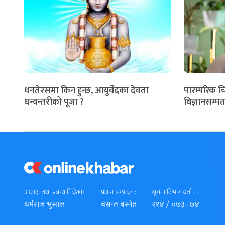
धनतेरसमा किन हुन्छ, आयुर्वेदका देवता
पारम्परिक च
धन्वन्तरीको पूजा ?
विज्ञानसम्मत
अध्यक्ष तथा प्रबन्ध निर्देशक:
प्रधान सम्पादक:
सूचना विभाग दर्ता नं.
धर्मराज भुसाल
बसन्त बस्नेत
२१४ / ०७३–७४