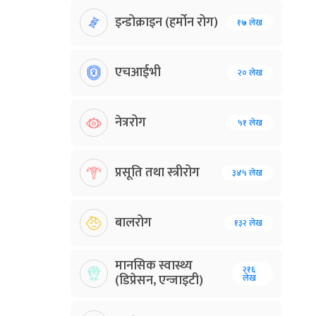
इन्डोक्राइन (हर्मोन रोग)
१७ लेख
एचआईभी
२० लेख
नेत्ररोग
५१ लेख
प्रसूति तथा स्त्रीरोग
३४५ लेख
बालरोग
१३२ लेख
मानसिक स्वास्थ्य
२१६
(डिप्रेसन, एन्जाइटी)
लेख