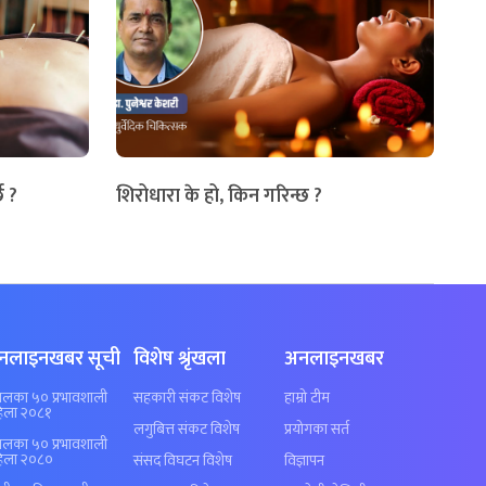
छ ?
शिरोधारा के हो, किन गरिन्छ ?
नलाइनखबर सूची
विशेष श्रृंखला
अनलाइनखबर
पालका ५० प्रभावशाली
सहकारी संकट विशेष
हाम्रो टीम
िला २०८१
लगुबित्त संकट विशेष
प्रयोगका सर्त
पालका ५० प्रभावशाली
िला २०८०
संसद विघटन विशेष
विज्ञापन