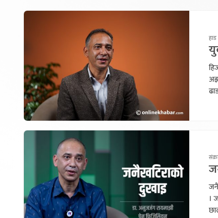
हाड 
य
हिज
अझ 
ढाड
संक्
ज
जनै
। 
छाल