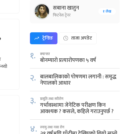
सबाना खातुन
१ लेख
फिटनेस ट्रेनर
ट्रेन्डिङ
ताजा अपडेट
?
१.
क्यान्सर
ड
बोनम्यारो प्रत्यारोपणका ५ वर्ष
्थ्यो
२.
बालबालिकाको पोषणमा लगानी : समृद्ध
नेपालको आधार
३.
प्रसूति तथा स्त्रीरोग
गर्भावस्थामा जेनेटिक परीक्षण किन
आवश्यक ? कसले, कहिले गराउनुपर्छ ?
४.
स्नायु तथा नसा रोग
२१ वर्षअघि घाँटीमा देखिएको थियो सानो