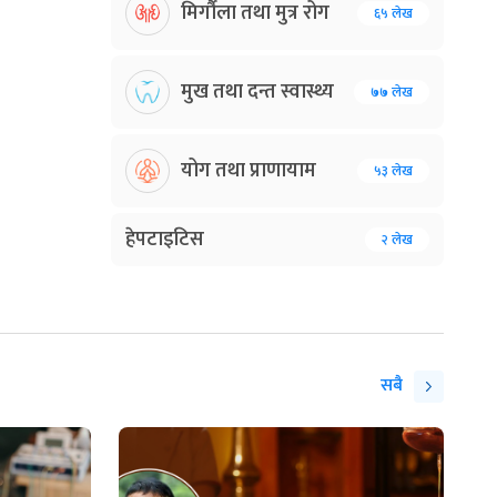
मिर्गौला तथा मुत्र रोग
६५ लेख
मुख तथा दन्त स्वास्थ्य
७७ लेख
योग तथा प्राणायाम
५३ लेख
हेपटाइटिस
२ लेख
सबै