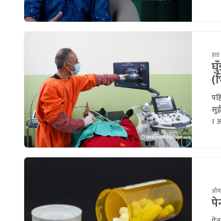
हाड 
घ
(
पहि
सुई
। अ
औषध
पे