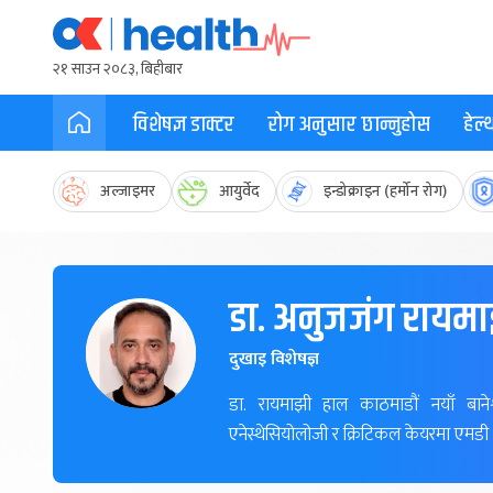
२१ साउन २०८३, बिहीबार
विशेषज्ञ डाक्टर
रोग अनुसार छान्नुहोस
हेल
अल्जाइमर
आयुर्वेद
इन्डोक्राइन (हर्मोन रोग)
डा. अनुजजंग रायम
दुखाइ विशेषज्ञ
डा. रायमाझी हाल काठमाडौं नयाँ बाने
एनेस्थेसियोलोजी र क्रिटिकल केयरमा एमडी