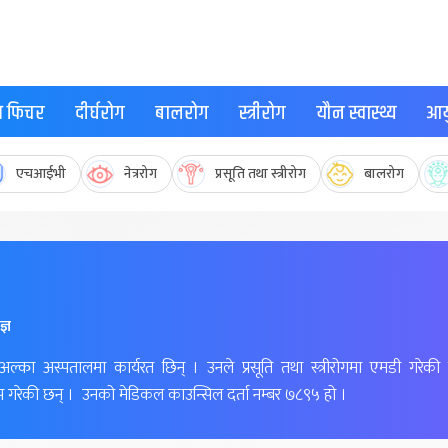
्थ फिचर
दीर्घरोग
बालरोग
स्त्रीरोग
यौन स्वास्थ्य
आयु
एचआईभी
नेत्ररोग
प्रसूति तथा स्त्रीरोग
बालरोग
ज्ञ
ल्का अस्पतालमा कार्यरत छिन् । उनले प्रसूति तथा स्त्रीरोगमा एमडी गरेकी
सिप गरेकी छन् । उनको मेडिकल काउन्सिल दर्ता नम्बर ७८९५ हो ।