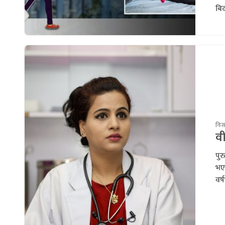
बिद
निः
वी
पु
भए
वर्