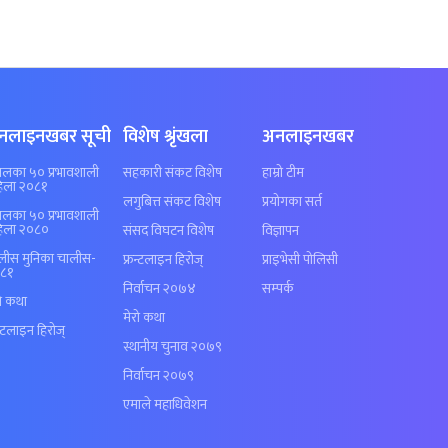
नलाइनखबर सूची
विशेष श्रृंखला
अनलाइनखबर
पालका ५० प्रभावशाली
सहकारी संकट विशेष
हाम्रो टीम
िला २०८१
लगुबित्त संकट विशेष
प्रयोगका सर्त
पालका ५० प्रभावशाली
िला २०८०
संसद विघटन विशेष
विज्ञापन
लीस मुनिका चालीस-
फ्रन्टलाइन हिरोज्
प्राइभेसी पोलिसी
८१
निर्वाचन २०७४
सम्पर्क
रो कथा
मेरो कथा
न्टलाइन हिरोज्
स्थानीय चुनाव २०७९
निर्वाचन २०७९
एमाले महाधिवेशन