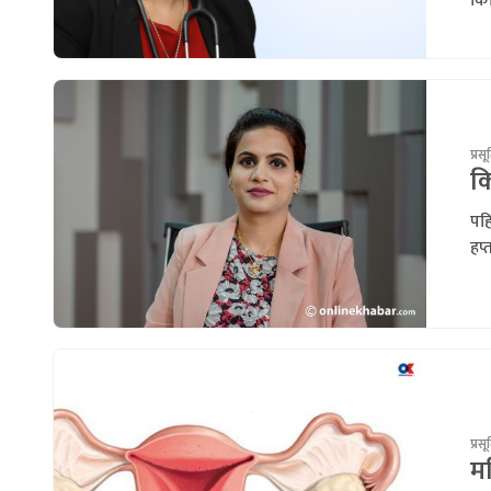
किस
प्रसू
कि
पहि
हप्
प्रसू
मह