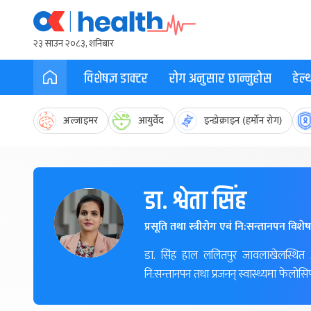
२३ साउन २०८३, शनिबार
विशेषज्ञ डाक्टर
रोग अनुसार छान्नुहोस
हेल
अल्जाइमर
आयुर्वेद
इन्डोक्राइन (हर्मोन रोग)
डा. श्वेता सिंह
प्रसूति तथा स्त्रीरोग एवं नि:सन्तानपन विशेष
डा. सिंह हाल ललितपुर जावलाखेलस्थित अ
नि:सन्तानपन तथा प्रजनन् स्वास्थ्यमा फेलो