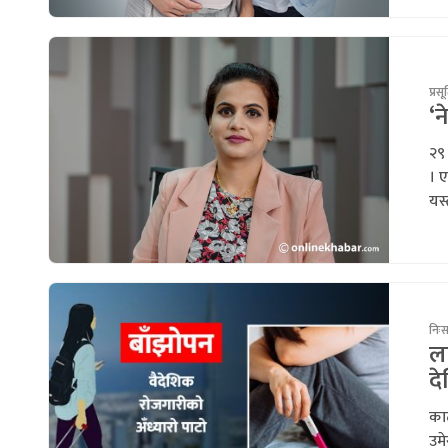
प्रसू
‘न
२९ 
। ए
यस्
निः
ल
दे
काठ
उम