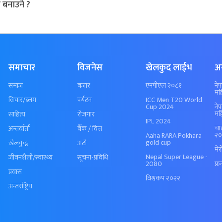
 बनाउने ?
समाचार
विजनेस
खेलकुद लाईभ
अ
समाज
बजार
एनपीएल २०८१
ने
मह
विचार/ब्लग
पर्यटन
ICC Men T20 World
Cup 2024
ने
मह
साहित्य
रोजगार
IPL 2024
चा
अन्तर्वार्ता
बैँक / वित्त
२०
Aaha RARA Pokhara
gold cup
खेलकुद़़
अटो
मे
Nepal Super League -
जीवनशैली/स्वास्थ्य
सूचना-प्रविधि
2080
फ्र
प्रवास
विश्वकप २०२२
अन्तर्राष्ट्रिय