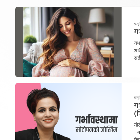
प्रसू
गर
गर्
शार
सर्
प्रसू
गर
(
मोट
। ग