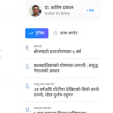
डा. आशिष ढकाल
५ लेख
मानसिक रोग विशेषज्ञ
ट्रेन्डिङ
ताजा अपडेट
१.
क्यान्सर
२
बोनम्यारो प्रत्यारोपणका ५ वर्ष
.
२.
बालबालिकाको पोषणमा लगानी : समृद्ध
नेपालको आधार
३.
स्नायु तथा नसा रोग
२१ वर्षअघि घाँटीमा देखिएको थियो सानो
डल्लो, रहेछ दुर्लभ ट्युमर
४.
स्वास्थ्य समाचार