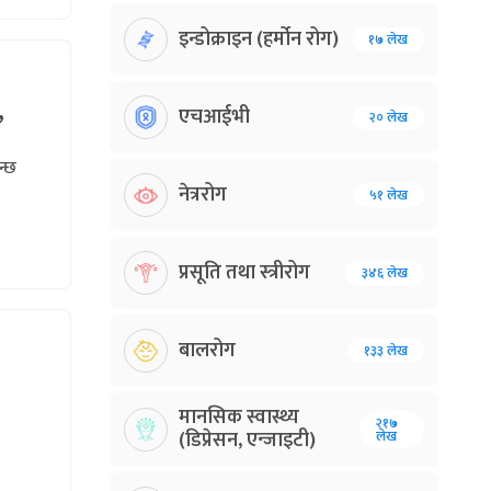
इन्डोक्राइन (हर्मोन रोग)
१७ लेख
एचआईभी
२० लेख
’
न्छ
नेत्ररोग
५१ लेख
प्रसूति तथा स्त्रीरोग
३४६ लेख
बालरोग
१३३ लेख
मानसिक स्वास्थ्य
२१७
(डिप्रेसन, एन्जाइटी)
लेख