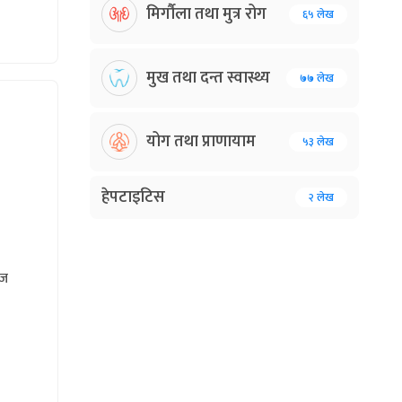
मिर्गौला तथा मुत्र रोग
६५ लेख
मुख तथा दन्त स्वास्थ्य
७७ लेख
योग तथा प्राणायाम
५३ लेख
हेपटाइटिस
२ लेख
हज