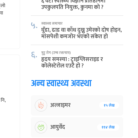
६ वटा स्वास्थ्य विज्ञान प्रतिष्ठानमा
ूलो
उपकुलपति नियुक्त, कुनमा को ?
मा
५.
स्वास्थ्य समाचार
घुँडा, ढाड वा काँध दुख्नु उमेरको दोष होइन,
मांसपेशी कमजोर भएको संकेत हो
६.
मुटु रोग (उच्च रक्तचाप)
हृदय समस्या : ट्राइग्लिसराइड र
कोलेस्टेरोल एउटै हो ?
अन्य स्वास्थ्य अवस्था
 नि,
अल्जाइमर
१५ लेख
आयुर्वेद
११४ लेख