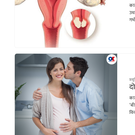
काठ
उथल
गर्भ
प्रसू
दो
काठ
‘बी
वि