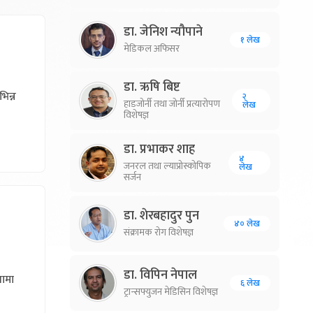
डा. जेनिश न्यौपाने
१ लेख
मेडिकल अफिसर
डा. ऋषि बिष्ट
भिन्न
२
हाडजोर्नी तथा जोर्नी प्रत्यारोपण
लेख
विशेषज्ञ
डा. प्रभाकर शाह
४
जनरल तथा ल्याप्रोस्कोपिक
लेख
सर्जन
डा. शेरबहादुर पुन
४० लेख
संक्रामक रोग विशेषज्ञ
डा. विपिन नेपाल
थामा
६ लेख
ट्रान्सफ्युजन मेडिसिन विशेषज्ञ