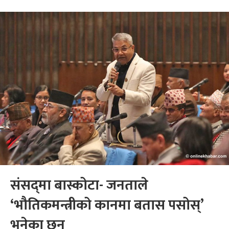
संसद्‌मा बास्कोटा- जनताले
‘भौतिकमन्त्रीको कानमा बतास पसोस्’
भनेका छन्