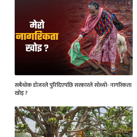
सबैथोक डोजरले पुरिदिएपछि सरकारले सोध्यो- नागरिकता
खोइ ?