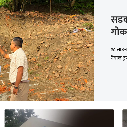
सडक 
गोकर
१८ साउन,
नेपाल ट्