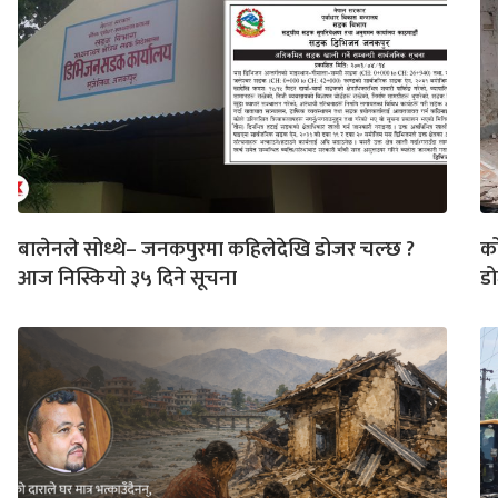
बालेनले सोध्थे– जनकपुरमा कहिलेदेखि डोजर चल्छ ?
क
आज निस्कियो ३५ दिने सूचना
ड