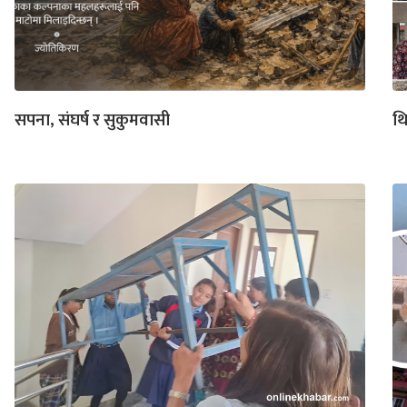
सपना, संघर्ष र सुकुमवासी
थ