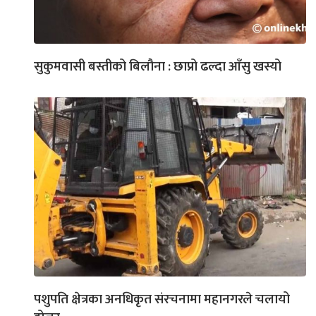
सुकुमवासी बस्तीको बिलौना : छाप्रो ढल्दा आँसु खस्यो
पशुपति क्षेत्रका अनधिकृत संरचनामा महानगरले चलायो