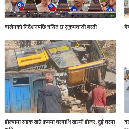
बालेनको निर्देशनपछि त्रसित छ सुकुमवासी बस्ती
मे
डोल्पामा सडक खन्ने क्रममा घरमाथि खस्यो डोजर, दुई घरमा
बल