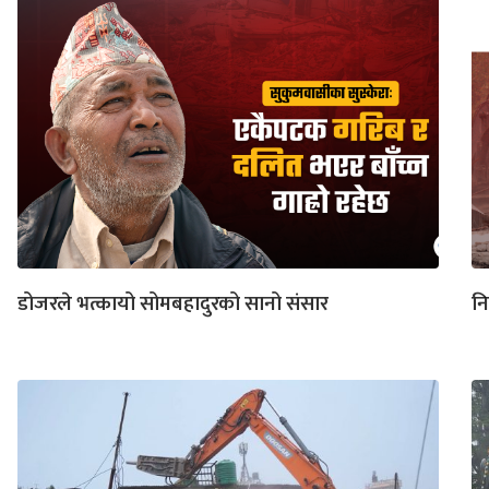
डोजरले भत्कायो सोमबहादुरको सानो संसार
नि