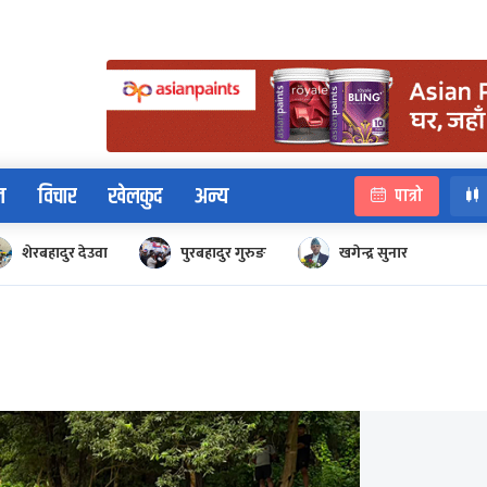
न
विचार
खेलकुद
अन्य
पात्रो
शेरबहादुर देउवा
पुरबहादुर गुरुङ
खगेन्द्र सुनार