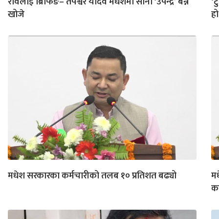
रविलाई ब्रिफिङ– तपेश्वर यादव मधेशमा सानो ‘उपेन्द्र’ बन्न
‘ट
खोजे
हो
मधेश सरकारका कर्मचारीको तलब १० प्रतिशत बढ्यो
मध
क