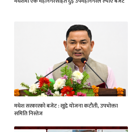
मधेशमा एक महानगरसहित दुई उपमहानगरले ल्याए बजेट
मधेश सरकारको बजेट : खुद्रे योजना कटौती, उपभोक्ता
समिति निस्तेज