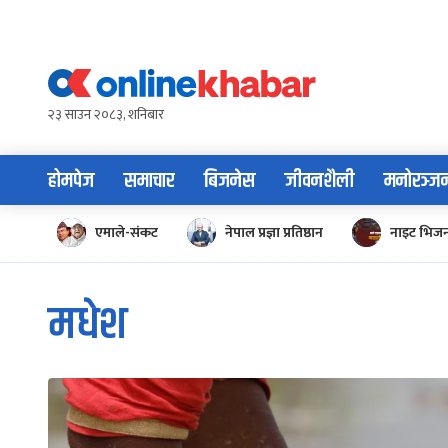
Skip
to
content
२३ साउन २०८३, शनिबार
होमपेज
समाचार
बिजनेस
जीवनशैली
मनोरञ्ज
एमाले-संकट
नेपाल प्रज्ञा प्रतिष्ठान
नाइट भिज
मधेश