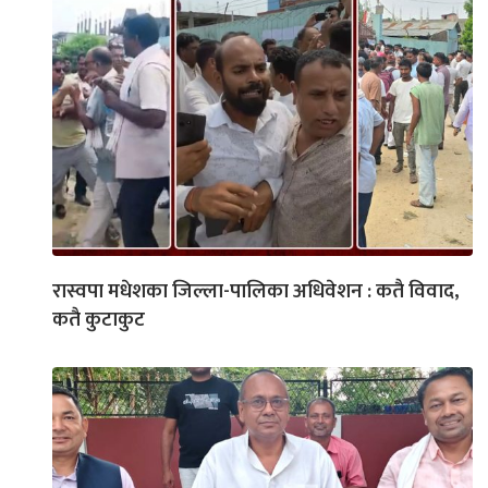
रास्वपा मधेशका जिल्ला-पालिका अधिवेशन : कतै विवाद,
कतै कुटाकुट