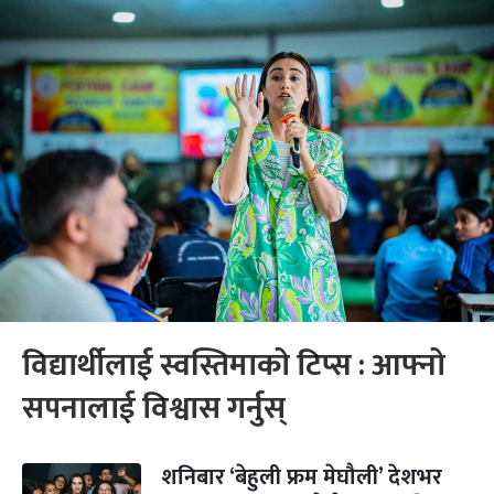
विद्यार्थीलाई स्वस्तिमाको टिप्स : आफ्नो
सपनालाई विश्वास गर्नुस्
शनिबार ‘बेहुली फ्रम मेघौली’ देशभर