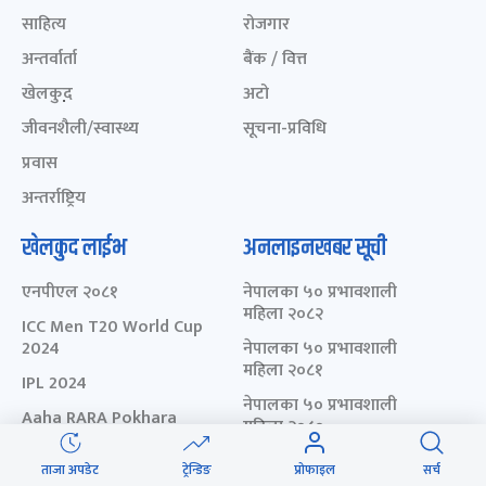
साहित्य
रोजगार
अन्तर्वार्ता
बैंक / वित्त
खेलकुद़़
अटो
जीवनशैली/स्वास्थ्य
सूचना-प्रविधि
प्रवास
अन्तर्राष्ट्रिय
खेलकुद लाईभ
अनलाइनखबर सूची
एनपीएल २०८१
नेपालका ५० प्रभावशाली
महिला २०८२
ICC Men T20 World Cup
2024
नेपालका ५० प्रभावशाली
महिला २०८१
IPL 2024
नेपालका ५० प्रभावशाली
Aaha RARA Pokhara
महिला २०८०
gold cup
चालीस मुनिका चालीस- २०८३
ताजा अपडेट
ट्रेन्डिङ
प्रोफाइल
सर्च
Nepal Super League -
- छनोट मनोनयन फर्म