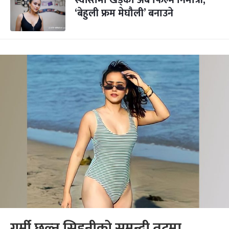
स्वस्तिमा खड्का अब फिल्म निर्मात्री,
‘बेहुली फ्रम मेघौली’ बनाउने
गर्मी छल्न सिड्नीको समुन्द्री तटमा