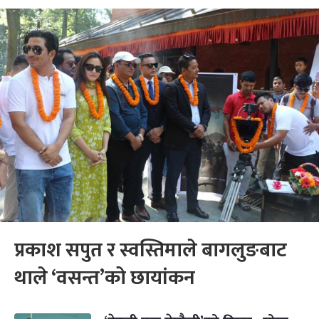
प्रकाश सपुत र स्वस्तिमाले बागलुङबाट
थाले ‘वसन्त’को छायांकन